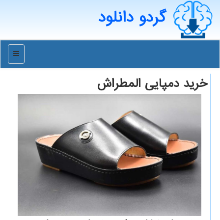
گردو دانلود
منو
خرید دمپایی المطراش