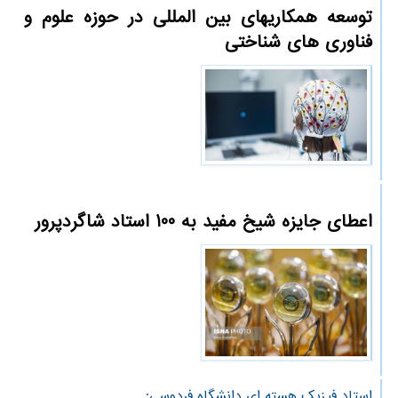
توسعه همکاریهای بین المللی در حوزه علوم و
فناوری های شناختی
اعطای جایزه شیخ مفید به 100 استاد شاگردپرور
استاد فیزیك هسته ای دانشگاه فردوسی: