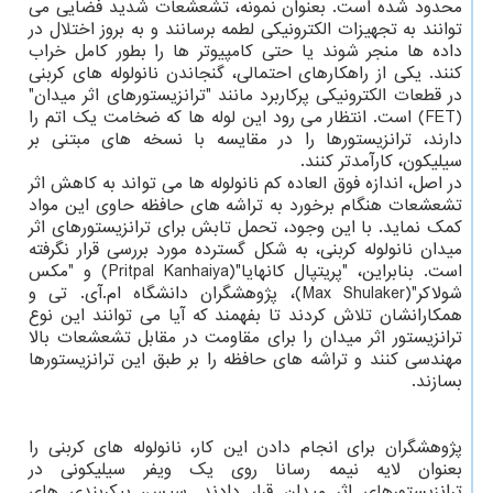
محدود شده است. بعنوان نمونه، تشعشعات شدید فضایی می
توانند به تجهیزات الکترونیکی لطمه برسانند و به بروز اختلال در
داده ها منجر شوند یا حتی کامپیوتر ها را بطور کامل خراب
کنند. یکی از راهکارهای احتمالی، گنجاندن نانولوله های کربنی
در قطعات الکترونیکی پرکاربرد مانند "ترانزیستورهای اثر میدان"
(FET) است. انتظار می رود این لوله ها که ضخامت یک اتم را
دارند، ترانزیستورها را در مقایسه با نسخه های مبتنی بر
سیلیکون، کارآمدتر کنند.
در اصل، اندازه فوق العاده کم نانولوله ها می تواند به کاهش اثر
تشعشعات هنگام برخورد به تراشه های حافظه حاوی این مواد
کمک نماید. با این وجود، تحمل تابش برای ترانزیستورهای اثر
میدان نانولوله کربنی، به شکل گسترده مورد بررسی قرار نگرفته
است. بنابراین، "پریتپال کانهایا"(Pritpal Kanhaiya) و "مکس
شولاکر"(Max Shulaker)، پژوهشگران دانشگاه ام.آی. تی و
همکارانشان تلاش کردند تا بفهمند که آیا می توانند این نوع
ترانزیستور اثر میدان را برای مقاومت در مقابل تشعشعات بالا
مهندسی کنند و تراشه های حافظه را بر طبق این ترانزیستورها
بسازند.
پژوهشگران برای انجام دادن این کار، نانولوله های کربنی را
بعنوان لایه نیمه رسانا روی یک ویفر سیلیکونی در
ترانزیستورهای اثر میدان قرار دادند. سپس، پیکربندی های