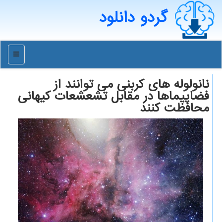
گردو دانلود
منو
نانولوله های کربنی می توانند از
فضاپیماها در مقابل تشعشعات کیهانی
محافظت کنند