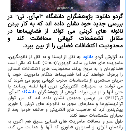
گردو دانلود: پژوهشگران دانشگاه ˮام.آی. تیˮ در
بررسی جدید خود نشان داده اند که به کار بردن
نانوله های کربنی می تواند از فضاپیماها در
مقابل تشعشعات کیهانی محافظت کند و
محدودیت اکتشافات فضایی را از بین ببرد.
به گزارش گردو
دانلود
به نقل از ایسنا و به نقل از نانومگزین،
ماموریت های فضایی مانند "اوریون"(Orion) ناسا که مقرر است
فضانوردان را به مریخ ببرند، محدودیت های اکتشافات انسانی
را برطرف خواهند کرد اما فضاپیماها هنگام ماموریت خود، با
جریان مستمری از تشعشعات مخرب کیهانی روبرو می شوند که
می توانند به تجهیزات الکترونیکی درون آنها لطمه برسانند یا
حتی آنها را از بین ببرند. گروهی از پژوهشگران
دانشگاه
"ام.آی.
تی"(MIT) در بررسی جدیدی نشان داده اند که می توان
ترانزیستورها و مدارهای مجهز به نانولوله های کربنی را طوری
پیکربندی کرد که خاصیت های الکتریکی و حافظه خودرا بعد از
بمباران تشعشعات حفظ کنند.
طول عمر و مسافت ماموریت های فضایی عمیق هم اکنون به
راندمان انرژی و استواری فناوری که آنها را هدایت می کند،