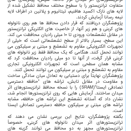
متفاوت ترانزیستور را با سطوح مختلف محافظ تشکیل شده از
لایه های نازک اکسید هافنیم، تیتانیوم و پلاتین در اطراف لایه
نیمه رسانا آزمایش کردند.
پژوهشگران دریافتند که قرار دادن محافظ ها هم روی نانولوله
های کربنی و هم زیر آنها، از خاصیت های الکتریکی ترانزیستور
در مقابل تشعشعات ورودی تا ۱۰ میلی رادیان محافظت می کند.
این سطح، بسیار بالاتر از سطح تشعشعاتی است که خیلی از
تجهیزات الکترونیکی مقاوم به تشعشع و مبتنی بر سیلیکون می
توانند تحمل کنند. هنگامی که یک محافظ فقط زیر نانولوله های
کربنی قرار گرفت، از آنها تا دو میلی رادیان محافظت کرد که
مشابه همان سطحی است که تجهیزات الکترونیکی تجاری
مقاوم به تشعشع و مبتنی بر سیلیکون می توانند تحمل کنند.
پژوهشگران نهایتاً برای دستیابی به تعادل میان سادگی ساخت
و مقاومت در مقابل تابش، تراشه های "حافظه دسترسی
تصادفی ایستا"(SRAM) را با نسخه محافظ ترانزیستورهای اثر
میدان ساختند. آزمایش هایی که روی ترانزیستورها انجام شد،
نشان داد که آستانه تشعشع این تراشه های حافظه، مشابه
تراشه های مبتنی بر سیلیکون حافظه دسترسی تصادفی ایستا
است.
بگفته پژوهشگران، نتایج این بررسی نشان می دهند که
ترانزیستورهای اثر میدان نانولوله های کربنی، خصوصاً
ترانزیستورهای مجهز به دو محافظ می توانند گزینه های