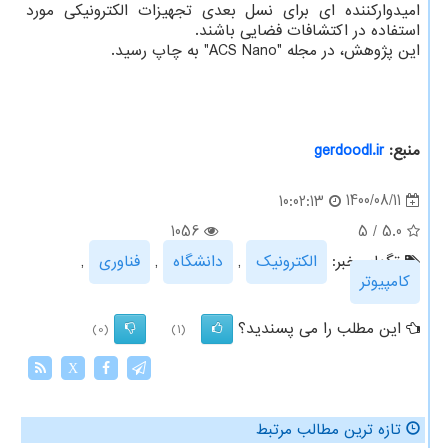
امیدوارکننده ای برای نسل بعدی تجهیزات الکترونیکی مورد
استفاده در اکتشافات فضایی باشند.
این پژوهش، در مجله "ACS Nano" به چاپ رسید.
منبع:
gerdoodl.ir
1400/08/11
10:02:13
1056
5
/
5.0
تگهای خبر:
الكترونیك
,
دانشگاه
,
فناوری
,
كامپیوتر
این مطلب را می پسندید؟
(0)
(1)
X
تازه ترین مطالب مرتبط