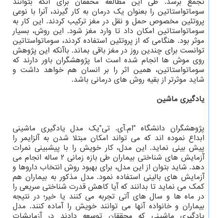
تجمع برسد. طی این مطالعه محققان برای آنکه بتوانند
سوماتواستاتین را بعنوان یک درمان به کار گیرند، آنرا با نوعی
پروتئین مخصوص حمل و نقل در مغز ترکیب کردند. این کار به
سوماتواستاتین امکان داد تا وارد مغز شود. این روش، بسیار
موثر بود. هنگامی که از پروتئین استفاده کردند، سوماتواستاتین
توانست برای چندین روز در مغز باقی بماند. باآنکه این پژوهش
روی موش ها انجام شده است اما پژوهشگران باور دارند که
سوماتواستاتین، همین اثر را بر انسان هم خواهد داشت و
شاید موثرتر از بقیه روش های درمانی باشد.
یادگیری ماشین
پژوهشگران دانشگاه "ام.آی. تی"یک مدل یادگیری ماشینی
ابداع نموده اند که می تواند امکان مبتلا شدن به آلزایمر را
پیش بینی نماید. این مدل، کار خویش را با پیشبینی نمرات
آزمایش های شناختی بیماران طی بازه زمانی ۲ ساله انجام می
دهد. شاید بتوان از این مدل، برای بهبود روش انتخاب داروها و
آزمایش های بالینی استفاده نمود. مدل مذکور به بیماران هم
کمک می نماید تا بدانند که آیا کاهش قدرت شناختی سریعی را
در ماه ها و سال های آتی تجربه می کنند یا خیر؛ در نتیجه
بیماران و خانواده آنها می توانند خویش را آماده کنند. مدل
یادگیری ماشینی که محققان توسعه دادند در آزمایشات