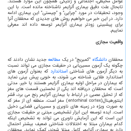
عوامل محیطی، اجتماعی و ژنتیکی همچون این موارد هستند.
تابحال علت دقیق بیماری آلزایمر ناشناخته مانده است. با این
وجود، تحقیقات در مورد "چرایی" و "چیستی" این بیماری ادامه
دارد. در این خبر می خواهیم روش های جدیدی که محققان آنرا
برای پیشبینی زودتر بیماری آلزایمر توسعه داده اند معرفی
نماییم.
واقعیت مجازی
محققان
دانشگاه
"کمبریج" در یک
مطالعه
جدید نشان دادند که
چگونه یک آزمون مسیریابی در حقیقت مجازی می تواند نسبت
به دیگر آزمون های شناختی
استاندارد
که بعنوان آزمون های
استاندارد طلایی شناخته می شوند، به خوبی پیش بینی نماید
که بیماران در مراحل اولیه بیماری آلزایمر هستند یا خیر. مدتی
است که محققان دریافته اند یکی از نخستین قسمت های مغز
که از تحلیل عصبی در ارتباط با بیماری آلزایمر رنج می برد، قشر
اینتورهینال(entorhinal cortex) مغز است. منطقه ای از مغز که
به صورت ویژه در زمینه های ناوبری و مسیریابی فضایی دخیل
است. ایده توسعه این ابزار تشخیصی مبتنی بر حقیقت مجازی
این است که این آزمایش ناوبری می تواند به تشخیص اینکه
کدام بیماران مبتلا به اختلالات شناختی ضعیف بیشتر احتمال
دارد به بیماری آلزایمر کامل مبتلا شوند، کمک نماید. محققان