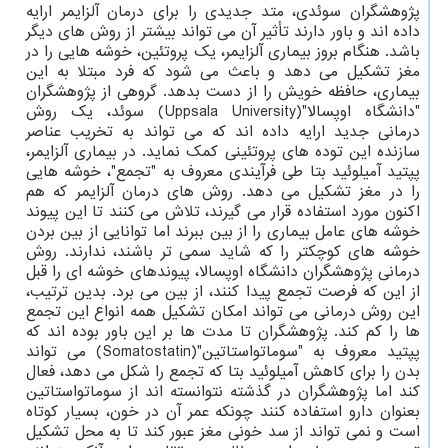
پژوهشگران سوئدی، متد جدیدی را برای درمان آلزایمر ارایه
داده اند و باور دارند تأثیر آن می تواند بیشتر از روش های دیگر
باشد. هنگام بروز بیماری آلزایمر، یک پروتئین، خوشه هایی را در
مغز تشکیل می دهد و باعث می شود که فرد مبتلا به این
بیماری، حافظه خویش را از دست بدهد. گروهی از پژوهشگران
"دانشگاه اوپسالا"(Uppsala University) سوئد، یک روش
درمانی جدید ارایه داده اند که می تواند به تخریب عناصر
سازنده این توده های پروتئینی کمک نماید. در بیماری آلزایمر،
پپتید آمیلوئید بتا طی فرآیندی معروف به "تجمع"، خوشه هایی
را در مغز تشکیل می دهد. روش های درمان آلزایمر که هم
اکنون مورد استفاده قرار می گیرند، تلاش می کنند تا این پیوند
خوشه های عامل بیماری را از بین ببرند اما توانایی از بین بردن
خوشه های کوچکتر را که شاید سمی تر باشند، ندارند. روش
درمانی پژوهشگران دانشگاه اوپسالا، پیوندهای خوشه ای را قبل
از این که فرصت تجمع پیدا کنند، از بین می برد. بدین ترتیب،
این روش درمانی می تواند امکان تشکیل همه انواع این تجمع
ها را کم کند. پژوهشگران تا مدت ها بر این باور بوده اند که
پپتید معروف به "سوماتواستاتین"(Somatostatin) می تواند
بدن را برای کاهش آمیلوئید بتا که تجمع را شکل می دهد، فعال
کند اما پژوهشگران در گذشته نتوانسته اند از سوماتواستاتین
بعنوان دارو استفاده کنند چونکه عمر آن در خون، بسیار کوتاه
است و نمی تواند از سد خونی مغز عبور کند تا به محل تشکیل