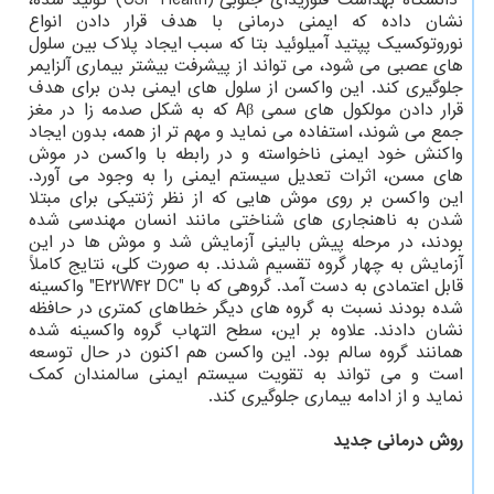
"دانشگاه بهداشت فلوریدای جنوبی"(USF Health) تولید شده،
نشان داده که ایمنی درمانی با هدف قرار دادن انواع
نوروتوکسیک پپتید آمیلوئید بتا که سبب ایجاد پلاک بین سلول
های عصبی می شود، می تواند از پیشرفت بیشتر بیماری آلزایمر
جلوگیری کند. این واکسن از سلول های ایمنی بدن برای هدف
قرار دادن مولکول های سمی Aβ که به شکل صدمه زا در مغز
جمع می شوند، استفاده می نماید و مهم تر از همه، بدون ایجاد
واکنش خود ایمنی ناخواسته و در رابطه با واکسن در موش
های مسن، اثرات تعدیل سیستم ایمنی را به وجود می آورد.
این واکسن بر روی موش هایی که از نظر ژنتیکی برای مبتلا
شدن به ناهنجاری های شناختی مانند انسان مهندسی شده
بودند، در مرحله پیش بالینی آزمایش شد و موش ها در این
آزمایش به چهار گروه تقسیم شدند. به صورت کلی، نتایج کاملاً
قابل اعتمادی به دست آمد. گروهی که با "E۲۲W۴۲ DC" واکسینه
شده بودند نسبت به گروه های دیگر خطاهای کمتری در حافظه
نشان دادند. علاوه بر این، سطح التهاب گروه واکسینه شده
همانند گروه سالم بود. این واکسن هم اکنون در حال توسعه
است و می تواند به تقویت سیستم ایمنی سالمندان کمک
نماید و از ادامه بیماری جلوگیری کند.
روش درمانی جدید