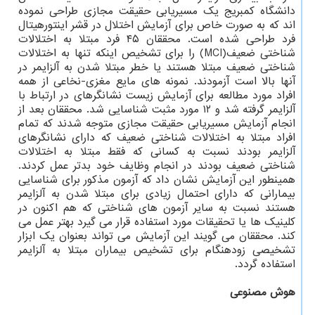
دانشگاه کمبریج یک مسیریابی حقیقت مجازی طراحی نموده
اند که به صورت خاص برای آزمایش اختلال در قشر اینتورهیتال
فرد طراحی شده است. محققان ۴۵ فرد مبتلا به اختلالات
شناختی ضعیف(MCI) را برای تشخیص اینکه تنها به اختلالات
شناختی ضعیف مبتلا هستند یا خطر مبتلا شدن به آلزایمر در
آنها بالا است آزمودند. نمونه های مایع مغزی-نخاعی از همه
افراد مورد مطالعه برای آزمایش زیست نشانگرهای در ارتباط با
آلزایمر گرفته شد و ۱۲ مورد مثبت شناسایی شد. محققان بعد از
انجام آزمایش مسیریابی حقیقت مجازی متوجه شدند که تمام
افراد مبتلا به اختلالات شناختی ضعیف که دارای نشانگرهای
آلزایمر بودند نسبت به کسانی که فقط مبتلا به اختلالات
شناختی ضعیف بودند در انجام وظایف خود بدتر عمل کردند.
همینطور این آزمایش نشان داد که آزمون مذکور برای شناسایی
بیمارانی که دارای احتمال زیادی برای مبتلا شدن به آلزایمر
هستند نسبت به سایر آزمون های شناختی که هم اکنون در
کلینیک ها یا تحقیقات مورد استفاده قرار می گیرد بهتر عمل می
کند. محققان می گویند این آزمایش می تواند بعنوان یک ابزار
تشخیصی زودهنگام برای تشخیص بیماران مبتلا به آلزایمر
استفاده گردد.
هوش مصنوعی