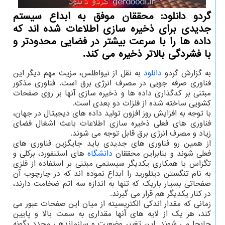
گردو دانلود: محققان موفق به ابداع سیستم
جدیدی برای ذخیره سازی اطلاعات شده اند كه
داده ها را با سرعت بیشتر در فضایی محدودتر و
با فشردگی بالاتر ذخیره می كند.
به گزارش گردو
دانلود
به نقل از نیواطلس، مزیت مهم دیگر این
فناوری صرفه جویی در مصرف انرژی برق است. فناوری مذکور
مبتنی بر کدگذاری داده ها و ذخیره سازی آنها بر روی صفحات
کشویی ساخته شده از فلزات دو بعدی است.
با توجه به افزایش روز افزون تولید داده های دیجیتال در جهان،
فناوری های فعلی ذخیره سازی اطلاعات باعث اشغال فضای
زیاد و مصرف انرژی برق قابل توجه می شوند.
از همین رو فناوری های جدیدی باید جایگزین فناوری های
فعلی شوند و بنابراین محققان
دانشگاه
های استنفورد، برکلی و
تگزاس با همکاری یکدیگر سیستمی مبتنی بر استفاده از فلزی
به نام تنگستن دیتلورید را ابداع نموده اند که در چارچوب آن
صفحاتی بسیار باریک که تنها به اندازه سه اتم ضخامت دارند،
در کنار یکدیگر هم قرار می گیرند.
زمانی که مقدار اندکی الکتریسیته از میان این صفحات عبور می
کند، هر یک از لایه های آنها مقداری به سمت بالا و پایین
جابجا می شوند. این تغییر وضعیت و سازماندهی مجدد بگونه