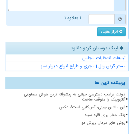
= ۱ بعلاوه ۱
ابراز عقیده
لینک دوستان گردو دانلود
تبلیغات انتخابات مجلس
مستر گرین وال | مجری و طراح انواع دیوار سبز
پربیننده ترین ها
دولت ترامپ دسترسی جهانی به پیشرفته ترین هوش مصنوعی
آنتروپیک را متوقف ساخت
این ماشین چینی، آمریکایی است!، عکس
زنگ خطر برای قاره سیاه
روش های درمان ریزش مو