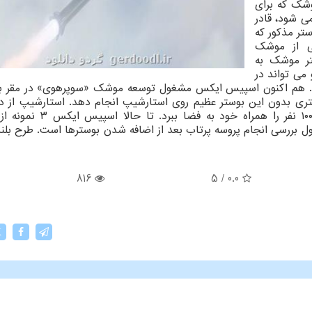
وشک که برای
ی شود، قادر
ستر مذکور که
ی از موشک
تر موشک به
می تواند در
د. هم اکنون اسپیس ایکس مشغول توسعه موشک «سوپرهوی» در مقر بو
ری بدون این بوستر عظیم روی استارشیپ انجام دهد. استارشیپ از دو
سوپرهوی تشکیل شده و مقرر است بعد از تکمیل ۱۰۰ نفر را همراه خ
 بررسی انجام پروسه پرتاب بعد از اضافه شدن بوسترها است. طرح بلندپ
816
5
/
0.0
X