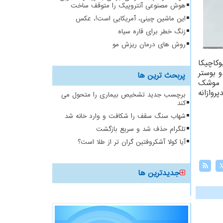
هوش مصنوعی آنتروپیک را متوقف ساخت
این ماشین چینی، آمریکایی است!، عکس
زنگ خطر برای قاره سیاه
روش های درمان ریزش مو
کاچیکا
 بوستر
پربحث ترین ها
ود به فضا ببرد. تا حالا اسپیس ایکس ۳ نمونه از موشک
روازانه
برچسب جدید تشخیص بیماری را متحول می
کند
شهاب سنگ سقف را شکافت و وارد خانه شد
تلگرام حذف شد و سریع بازگشت
آیا کولا آشکروفتین گران تر از طلا است؟
جدیدترین ها