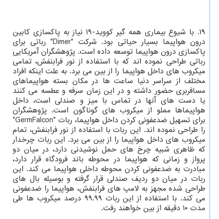
۱۹. با شیوع بیماری همه گیر کووید-۱۹ نیاز به پاکسازی کابین
درون هواپیما بسیار حیاتی بود. شرکت "Dimer" رباتی برای
پاکسازی درون هواپیما توسعه داده است. پژوهشگران آمریکایی
رباتی طراحی نموده اند که با استفاده از نور فرابنفش، تمامی
میکروب های داخل هواپیما را از بین می برد. به علت اینکه افراد
مختلف از سراسر دنیا ساعت ها در مکان بسته هواپیماهای
مسافربری حضور داشته و در این زمان سرفه و عطسه می کنند
یا دست های آنها در تماس با میز و صندلی است، داخل
هواپیماها مملو از میکروب های گوناگون است. پژوهشگران
برای تسهیل ضدعفونی کردن داخل هواپیما، ربات "GermFalcon"
را طراحی نموده اند. این ربات با استفاده از نور فرابنفش، تمام
میکروب های داخل هواپیما را از بین می برد. این ربات چرخدار
که ظاهری شبیه چرخ های حمل نوشیدنی دارد، در میان دو
پرواز و زمانی که هواپیما در محوطه باند فرودگاه قرار دارد،
مبادرت به ضدعفونی کردن محوطه داخلی هواپیما می کند. این
ربات در میان دو ردیف صندلی قرار گرفته و بوسیله بال های
طراحی شده مجهز به لامپ های فرابنفش، هواپیما را ضدعفونی
می کند. با استفاده از این ربات ۹۹.۹۹ درصد میکروب ها طی
مدت ۱۰ دقیقه از بین خواهند رفت.