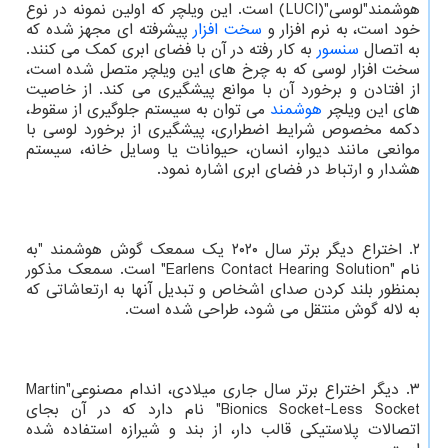
هوشمند"لوسی"(LUCI) است. این ویلچر که اولین نمونه در نوع
خود است، به نرم افزار و
سخت افزار
پیشرفته ای مجهز شده که
به اتصال
سنسور
به کار رفته در آن با فضای ابری کمک می کنند.
سخت افزار لوسی که به چرخ های این ویلچر متصل شده است،
از افتادن و برخورد آن با موانع پیشگیری می کند. از خاصیت
های این ویلچر
هوشمند
می توان به سیستم جلوگیری از سقوط،
دکمه مخصوص شرایط اضطراری، پیشگیری از برخورد لوسی با
موانعی مانند دیوار، انسان، حیوانات یا وسایل خانه، سیستم
هشدار و ارتباط در فضای ابری اشاره نمود.
۲. اختراع دیگر برتر سال ۲۰۲۰ یک سمعک گوش هوشمند "به
نام "Earlens Contact Hearing Solution" است. سمعک مذکور
بمنظور بلند کردن صدای اشخاص و تبدیل آنها به ارتعاشاتی که
به لاله گوش منتقل می شود، طراحی شده است.
۳. دیگر اختراع برتر سال جاری میلادی، اندام مصنوعی"Martin
Bionics Socket-Less Socket" نام دارد که در آن بجای
اتصالات پلاستیکی قالب دار، از بند و شیرازه استفاده شده