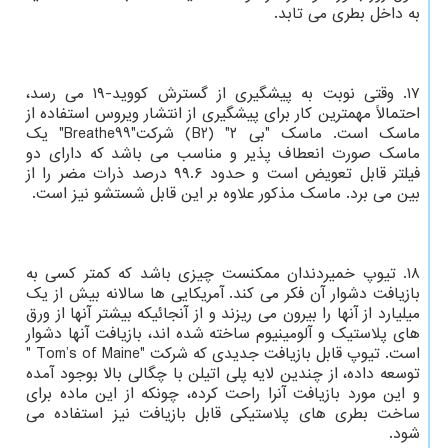
به داخل بطری می تابد.
۱۷. وقتی نوبت به پیشگیری از گسترش کووید-۱۹ می رسد،
احتمالاً مهمترین کار برای پیشگیری از انتشار ویروس استفاده از
ماسک است. ماسک "بی ۲" (B2) شرکت"Breathe99" یک
ماسک صورت انعطاف پذیر و مناسب می باشد که دارای دو
فیلتر قابل تعویض است و حدود ۹۹.۶ درصد ذرات مضر را از
بین می برد. ماسک مذکور علاوه بر این قابل شستشو نیز است.
۱۸. تیوپ خمیردندان ممکنست چیزی باشد که کمتر کسی به
بازیافت دشوار آن فکر می کند. آمریکایی ها سالانه بیش از یک
میلیارد از آنها را بیرون می ریزند و از آنجائیکه بیشتر آنها از ورق
های پلاستیک و آلومینیوم ساخته شده اند، بازیافت آنها دشوار
است. تیوپ قابل بازیافت جدیدی که شرکت "Tom’s of Maine "
توسعه داده، از چندین لایه پلی اتیلن با چگالی بالا بوجود آمده
و این مورد بازیافت آنرا راحت کرده، چونکه از این ماده برای
ساخت بطری های پلاستیکی قابل بازیافت نیز استفاده می
شود.