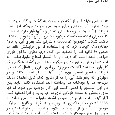
داده می شود.
۱۶. تمامی افراد قبل از آنکه در طبیعت به گشت و گذار بپردازند،
چند بطری آب معدنی برای خود می خرند؛ چونکه آنها نمی
توانند از آب برکه یا رودخانه ای که در راه آنها قرار دارد، استفاده
کنند؛ برای اینکه ممکنست میکروب هایی در آن آبها وجود داشته
باشد. شرکت "گودورو" (Guduru ) بتازگی یک بطری آبی به نام"
CrazyCap "ایجاد کرد که با استفاده از نور فرابنفش فقط در
ضمن ۶۰ ثانیه آب را تصفیه می کند. درب بطری مذکور طوری
طراحی شده است که درب آن با انتشار امواج ماوراءبنفش به
آب داخل بطری بطور مداوم میکروب ها را می کشد. هنگامی که
کاربران بخواهند قابلیت جرم زدایی این بطری را فعال کنند، می
توانند سنسور لمسی روی درب آنرا دو بار لمس کنند و در
مواردی که بخواهند آبی را که از منابع کمتر قابل اعتماد مانند
دریاچه ها یا رودخانه ها برداشته اند، استفاده کنند، باید پنج
بار این سنسور را لمس کنند. این کار موجب می شود که نور
ماوراءبنفش به مدت طولانی تری به آب بتابد و آنرا تصفیه کند.
قرار گرفتن آب بطری در معرض اشعه ماوراءبنفش می تواند تا
۹۹.۹۹۹۹ درصد از باکتری ها، ویروس ها، کپک و قارچ یا جلبک
موجود در آب را از بین ببرد. علاوه بر این، نور ماوراءبنفش در
طول روز بطور خودکار هر دو ساعت یک دفعه به مدت ۲۰ ثانیه