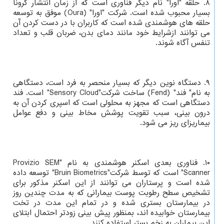
۸. حلقه "اورا" نام دیگر فناوری است که از زمان انتشار کرونا
بسیار محبوب شده است. شرکت "اورا" (Oura) موفق به توسعه
حلقه های هوشمندی شده است که کاربران با در دست کردن آن
می توانند ازشرایط خود مانند دمای بدن، ضربان قلب و تعداد
تنفس آگاه شوند.
۹. دستگاه نوین دیگر که بسیار منحصر به فرد است، دستگاهی
به نام" فند" (Fend) ساخت شرکت"Sensory Cloud" است. فند
دستگاهی است که مجهز به محلولی است که اسپری کردن آن به
درون بینی، سبب تقویت پوشش مخاط بینی و دفع عوامل
بیماریزای ریز می شود.
۱۰. فناوری بعدی اسکنر هوشمندی به نام "Provizio SEM
Scanner" است که توسط شرکت"Bruin Biometrics" توسعه داده
شده است و پرستاران می توانند از این اسکنر مذکور برای
تشخیص سطح رطوبت پوست بیمارانی که به مدت چندین روز
در بیمارستان بستری شده و در تمام این مدت در تخت
بیمارستان خوابیده اند، بمنظور پیش بینی زودتر احتمال ابتلای
این بیماران به زخم بستر استفاده کنند.