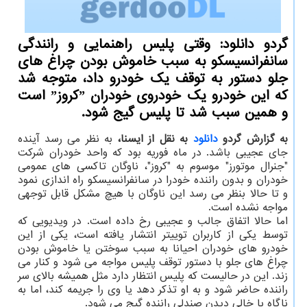
گردو دانلود: وقتی پلیس راهنمایی و رانندگی
سانفرانسیسکو به سبب خاموش بودن چراغ های
جلو دستور به توقف یک خودرو داد، متوجه شد
که این خودرو یک خودروی خودران ˮکروزˮ است
و همین سبب شد تا پلیس گیج شود.
به گزارش گردو
دانلود
به نقل از ایسنا،
به نظر می رسد آینده
جای عجیبی باشد. در ماه فوریه بود که واحد خودران شرکت
"جنرال موتورز" موسوم به "کروز"، ناوگان تاکسی های عمومی
خودران و بدون راننده خودرا در سانفرانسیسکو راه اندازی نمود
و تا حالا بنظر می رسد این ناوگان با هیچ مشکل قابل توجهی
مواجه نشده است.
اما حالا اتفاق جالب و عجیبی رخ داده است. در ویدیویی که
توسط یکی از کاربران توییتر انتشار یافته است، یکی از این
خودرو های خودران احیانا به سبب سوختن یا خاموش بودن
چراغ های جلو با دستور توقف پلیس مواجه می شود و کنار می
زند. این در حالیست که پلیس انتظار دارد مثل همیشه بالای سر
راننده حاضر شود و به او تذکر دهد یا وی را جریمه کند، اما به
ناگاه با خالی دیدن صندلی راننده گیج می شود.