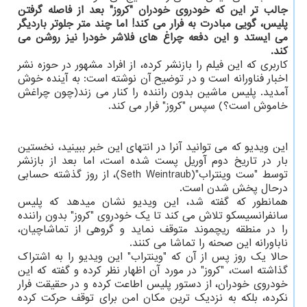
جالب تر این که خودروی خودران "کروز" بعد از فاصله گرفتن
پلیس، گویی مبادرت به فرار می کند! اما چند متر جلوتر باردیگر
می ایستد و این دفعه چراغ های فلاشر خودرا نیز روشن می
کند.
کاربری که این فیلم را بازنشر کرده، از افراد مشهور در حوزه نشر
اخبار فناورانه است و در توضیح آن نوشته است: به آینده خوش
آمدید. پلیس ماشین بدون راننده را کنار می زند(چون چراغش
خاموش است؟) سپس "کروز" فرار می کند.
این ویدیو که می توانید آنرا در انتهای این خبر ببینید، نخستین
بار در تاریخ دوم آوریل پست شده است، اما بعد از بازنشر
توسط "ست وینتراب"(Seth Weintraub)، از روز گذشته حسابی
درحال پخش شدن است.
همانطور که گفته شد، این ویدیو نشان میدهد که پلیس
سانفرانسیسکو تلاش می کند تا یک خودروی "کروز" بدون راننده
را در منطقه ریچموند متوقف نماید و گروهی از تماشاچیان،
ناباورانه این صحنه را تماشا می کنند.
حالا یک روز پس از آن که "وینتراب" این ویدیو را به اشتراک
گذاشته است، "کروز" در مورد آن اظهار نظر کرده و گفته که این
خودروی خودران، از دستور پلیس اطاعت کرده و در حقیقت فرار
نکرده، بلکه به نزدیک ترین مکان امن برای توقف حرکت کرده