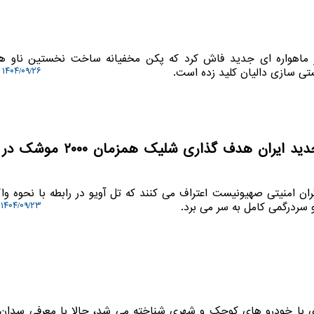
یر ماهواره ای جدید فاش کرد که پکن مخفیانه ساخت نخستین ناو هوا
تی سازی دالیان کلید زده است.
۱۴۰۴/۰۹/۲۶ ۰۹:۲۲:۵۷
وحشت صهیونیست ها از توان موشکی جدید ایران هدف گذاری ش
گران امنیتی صهیونیست اعتراف می کنند که تل آویو در رابطه با نحوه و
سردرگمی کامل به سر می برد.
۱۴۰۴/۰۹/۲۳ ۱۸:۲۹:۴۸
اری با خودرو های کوچک و شهری شناخته می شد، حالا با معرفی سدان 