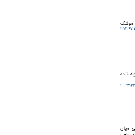
ش موشک
۱
وله شده
ی میان
ی علمی