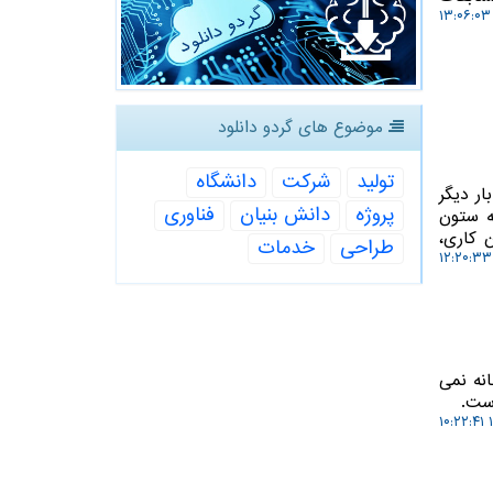
موضوع های گردو دانلود
تولید
شركت
دانشگاه
فضای روسیه، بار دیگر
پروژه
دانش بنیان
فناوری
جنگنده روسی با اف 35 آمریکایی را داغ کرده است. در شرایطی که F-35 به ستون
 فناوری پنهان کاری،
طراحی
خدمات
انه نمی
است.
۱