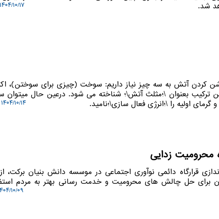
۱۴۰۴/۱۰/۱۷ ۰۹:۴۳:۰۱
روشن کردن آتش به سه چیز نیاز داریم: سوخت (چیزی برای سوختن)، اک
 این ترکیب بعنوان \؛مثلث آتش\؛ شناخته می شود. درعین حال میتوان 
 گرمای اولیه را \؛انرژی فعال سازی\؛نامید.
۱۴۰۴/۱۰/۱۴ ۱۲:۵۸:۵۱
ه محرومیت زدایی
 اندازی قرارگاه دائمی نوآوری اجتماعی در موسسه دانش بنیان برکت، ا
ان برای حل چالش های محرومیت و خدمت رسانی بهتر به مردم استف
۴۰۴/۱۰/۰۹ ۱۹:۲۷:۱۹