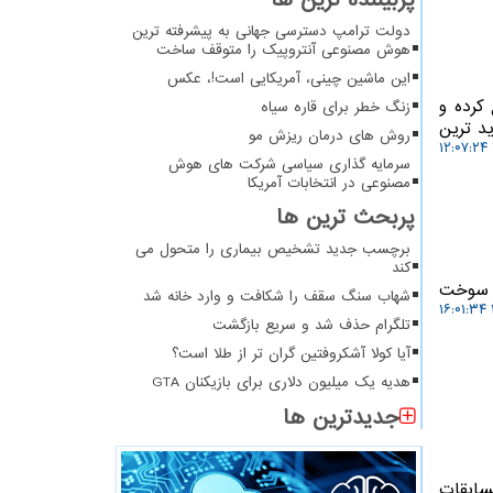
پربیننده ترین ها
دولت ترامپ دسترسی جهانی به پیشرفته ترین
هوش مصنوعی آنتروپیک را متوقف ساخت
این ماشین چینی، آمریکایی است!، عکس
MagicOS 1 برای ماه ژوئیه ۲۰۲۶ را تسریع کرده و
زنگ خطر برای قاره سیاه
د ترین
روش های درمان ریزش مو
سرمایه گذاری سیاسی شرکت های هوش
مصنوعی در انتخابات آمریکا
پربحث ترین ها
برچسب جدید تشخیص بیماری را متحول می
کند
ف سوخت
شهاب سنگ سقف را شکافت و وارد خانه شد
تلگرام حذف شد و سریع بازگشت
آیا کولا آشکروفتین گران تر از طلا است؟
هدیه یک میلیون دلاری برای بازیکنان GTA
جدیدترین ها
سابقات