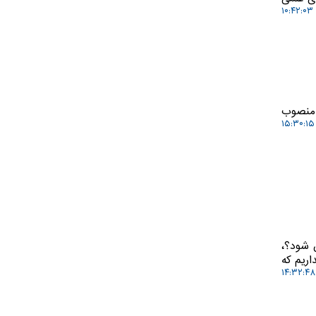
ا منصوب
 شود؟،
اریم که