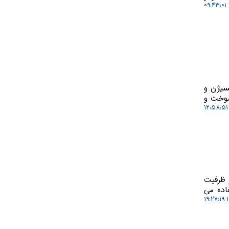
سیژن و
سوخت و
ز ظرفیت
اده می
۱