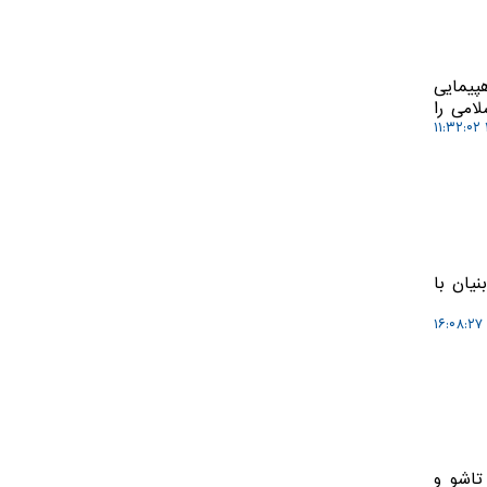
پیمایی
لامی را
یان با
تاشو و