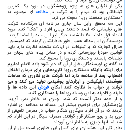
می توانست رویای افراد را "هک" کند.
یکی از نگرانی های به ویژه پژوهشگران در مورد یک کمپین
تبلیغاتی بود که مردم را به شرکت در
مطالعه
ای موسوم به
"دستکاری هدفمند رویا" دعوت می کرد.
این سه محقق اوایل سال جاری در نامه ای سرگشاده شرکت
های تبلیغاتی که قصد داشتند رویای افراد را "هک" کنند مورد
انتقاد قرار دادند. ۴۰ دانشمند دیگر نیز این سند را امضا کردند.
نویسندگان این مقاله همین طور خاطرنشان کردند که کمیسیون
فدرال تجارت که بر تبلیغات در ایالات متحده نظارت دارد باید
قوانین خودرا بروزرسانی کرده و در مقابل پیام های پنهان در
تبلیغات بایستد و دستکاری رویا را ممنوع کند.
به گفته ی نویسندگان، قبل از آن که دیر شود باید اقدام نماییم
برای اینکه بااینکه دستکاری رویا کاربردهایی برای درمان اختلال
اضطراب بعد از سانحه دارد اما شرکت های فناوری که ساعات
هوشمند، اپلیکیشن و ابزارهای پوشیدنی تولید می کنند و می
توانند بر خواب ما نظارت کنند امکان
فروش
این داده ها را
دارند و قادرند به این وسیله رویاها را دستکاری کنند.
و از همه بدتر آنست که شما چیزی به خاطر نمی آورید.
پژوهشگران برای توضیح بیشتر این مساله به مطالعه ای اشاره
کردند که در آن افراد سیگاری هنگام خواب در معرض تلفیقی از
بوی بد و بوی سیگار قرار گرفتند. مصرف سیگار در این افراد کم
شد اما آنها چیزی به خاطر نمی آوردند.
بطور کلی این هشداری برای کنترل این فناوری است قبل از آن