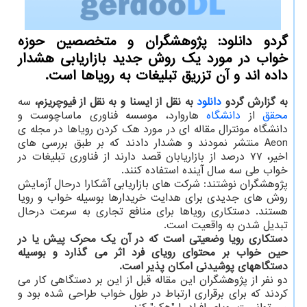
گردو دانلود: پژوهشگران و متخصصین حوزه
خواب در مورد یک روش جدید بازاریابی هشدار
داده اند و آن تزریق تبلیغات به رویاها است.
به گزارش گردو
دانلود
به نقل از ایسنا و به نقل از فیوچریزم،
سه
محقق
از
دانشگاه
هاروارد، موسسه فناوری ماساچوست و
دانشگاه مونترال مقاله ای در مورد هک کردن رویاها در مجله ی
Aeon منتشر نمودند و هشدار دادند که بر طبق بررسی های
اخیر، ۷۷ درصد از بازاریابان قصد دارند از فناوری تبلیغات در
خواب طی سه سال آینده استفاده کنند.
پژوهشگران نوشتند: شرکت های بازاریابی آشکارا درحال آزمایش
روش های جدیدی برای هدایت خریدارها بوسیله خواب و رویا
هستند. دستکاری رویاها برای منافع تجاری به سرعت درحال
تبدیل شدن به واقعیت است.
دستکاری رویا وضعیتی است که در آن یک محرک پیش یا در
حین خواب بر محتوای رویای فرد اثر می گذارد و بوسیله
دستگاههای پوشیدنی امکان پذیر است.
دو نفر از پژوهشگران این مقاله قبل از این بر دستگاهی کار می
کردند که برای برقراری ارتباط در طول خواب طراحی شده بود و