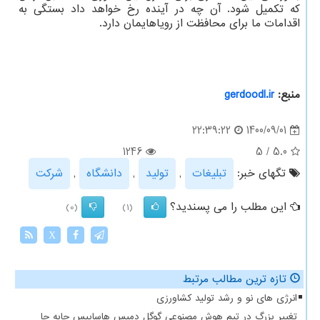
که تکمیل شود. آن چه در آینده رخ خواهد داد بستگی به
اقدامات ما برای محافظت از رویاهایمان دارد.
منبع:
gerdoodl.ir
1400/09/01
22:39:22
1246
5
/
5.0
تگهای خبر:
تبلیغات
,
تولید
,
دانشگاه
,
شركت
این مطلب را می پسندید؟
(0)
(1)
X
تازه ترین مطالب مرتبط
انرژی های نو و رشد تولید کشاورزی
تغییر بزرگ در تیم هوش مصنوعی گوگل دمیس هاسابیس جابه جا