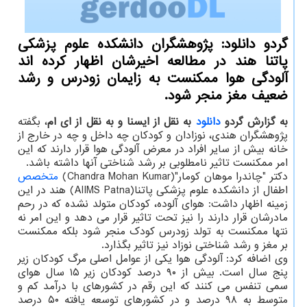
گردو دانلود: پژوهشگران دانشکده علوم پزشکی
پاتنا هند در مطالعه اخیرشان اظهار کرده اند
آلودگی هوا ممکنست به زایمان زودرس و رشد
ضعیف مغز منجر شود.
به گزارش گردو
دانلود
به نقل از ایسنا و به نقل از ای ام
، بگفته
پژوهشگران هندی، نوزادان و کودکان چه داخل و چه در خارج از
خانه بیش از سایر افراد در معرض آلودگی هوا قرار دارند که این
امر ممکنست تاثیر نامطلوبی بر رشد شناختی آنها داشته باشد.
دکتر "چاندرا موهان کومار"(Chandra Mohan Kumar)
متخصص
اطفال از دانشکده علوم پزشکی پاتنا(AIIMS Patna) هند در این
زمینه اظهار داشت: هوای آلوده، کودکان متولد نشده که در رحم
مادرشان قرار دارند را نیز تحت تاثیر قرار می دهد و این امر نه
نتها ممکنست به تولد زودرس کودک منجر شود بلکه ممکنست
بر مغز و رشد شناختی نوزاد نیز تاثیر بگذارد.
وی اضافه کرد: آلودگی هوا یکی از عوامل اصلی مرگ کودکان زیر
پنج سال است. بیش از ۹۰ درصد کودکان زیر ۱۵ سال هوای
سمی تنفس می کنند که این رقم در کشورهای با درآمد کم و
متوسط به ۹۸ درصد و در کشورهای توسعه یافته ۵۰ درصد