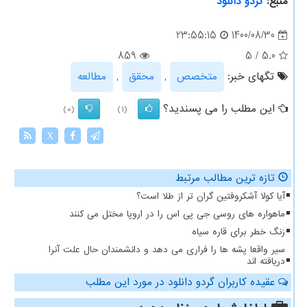
منبع:
گردو دانلود
1400/08/30
23:55:15
859
5
/
5.0
تگهای خبر:
متخصص
,
محقق
,
مطالعه
این مطلب را می پسندید؟
(0)
(1)
X
تازه ترین مطالب مرتبط
آیا کولا آشکروفتین گران تر از طلا است؟
ماهواره های روسی جی پی اس را در اروپا مختل می کنند
زنگ خطر برای قاره سیاه
سیر واقعا پشه ها را فراری می دهد و دانشمندان حال علت آنرا
دریافته اند
عقیده کاربران گردو دانلود در مورد این مطلب