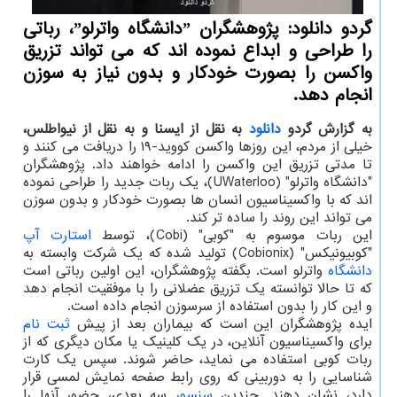
گردو دانلود: پژوهشگران ˮدانشگاه واترلوˮ، رباتی
را طراحی و ابداع نموده اند که می تواند تزریق
واکسن را بصورت خودکار و بدون نیاز به سوزن
انجام دهد.
به گزارش گردو
دانلود
به نقل از ایسنا و به نقل از نیواطلس،
خیلی از مردم، این روزها واکسن کووید-۱۹ را دریافت می کنند و
تا مدتی تزریق این واکسن را ادامه خواهند داد. پژوهشگران
"دانشگاه واترلو" (UWaterloo)، یک ربات جدید را طراحی نموده
اند که با واکسیناسیون انسان ها بصورت خودکار و بدون سوزن
می تواند این روند را ساده تر کند.
این ربات موسوم به "کوبی" (Cobi)، توسط
استارت آپ
"کوبیونیکس" (Cobionix) تولید شده که یک شرکت وابسته به
دانشگاه
واترلو است. بگفته پژوهشگران، این اولین رباتی است
که تا حالا توانسته یک تزریق عضلانی را با موفقیت انجام دهد
و این کار را بدون استفاده از سرسوزن انجام داده است.
ایده پژوهشگران این است که بیماران بعد از پیش
ثبت نام
برای واکسیناسیون آنلاین، در یک کلینیک یا مکان دیگری که از
ربات کوبی استفاده می نماید، حاضر شوند. سپس یک کارت
شناسایی را به دوربینی که روی رابط صفحه نمایش لمسی قرار
دارد، نشان دهند. چندین
سنسور
سه بعدی، حضور آنها را