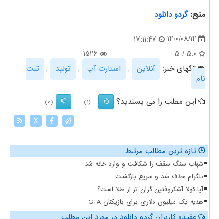
منبع:
گردو دانلود
1400/08/14
17:11:47
1526
5
/
5.0
تگهای خبر:
آنلاین
,
استارت آپ
,
تولید
,
ثبت
نام
این مطلب را می پسندید؟
(0)
(1)
X
تازه ترین مطالب مرتبط
شهاب سنگ سقف را شکافت و وارد خانه شد
تلگرام حذف شد و سریع بازگشت
آیا کولا آشکروفتین گران تر از طلا است؟
هدیه یک میلیون دلاری برای بازیکنان GTA
عقیده کاربران گردو دانلود در مورد این مطلب