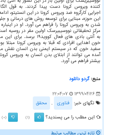
نووسیبریسک برای اولین بار در این کشور به آنتی با
کننده ویروس کرونا دست پیدا کردند. به قول الگا 
اجرایی کارگروه ضد ویروس کرونا در این انستیتو، ادام
این حوزه، مبنایی برای توسعه روش های درمانی و جلوگ
شدن به ویروس کرونا را فراهم می آورد. او در اینباره
مرکز تحقیقاتی نووسیبیرسک اولین مقر در روسیه است
به آنتی بادی های فعال کووید۱۹ برسد. 
خون اهدایی افرادی که قبلا به ویروس کرونا مبتلا 
سفید خون که در سیستم ایمنی بدن انسان نقش مهم
آمده می توانند از ابتلای بدن انسان به ویروس کرو
بیشتر فراهم می آورد.
منبع:
گردو دانلود
1399/04/26
22:04:07
تگهای خبر:
فناوری
,
محقق
این مطلب را می پسندید؟
(0)
(1)
تازه ترین مطالب مرتبط