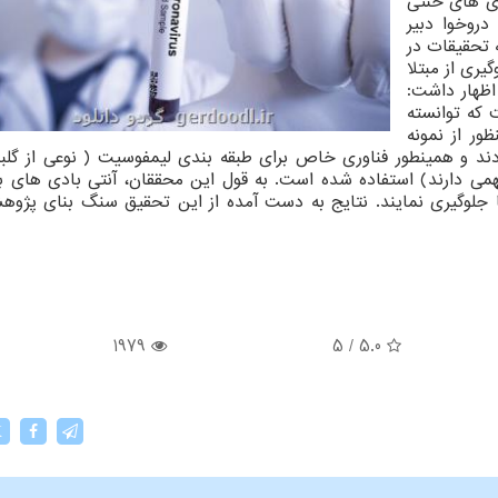
دی های خنثی
دروخوا دبیر
ه تحقیقات در
یری از مبتلا
 اظهار داشت:
 که توانسته
برای این منظور از نمونه
بودند و همینطور فناوری خاص برای طبقه بندی لیمفوسیت ( نوعی از گل
ی دارند) استفاده شده است. به قول این محققان، آنتی بادی های 
نا جلوگیری نمایند. نتایج به دست آمده از این تحقیق سنگ بنای پژو
1979
5
/
5.0
X