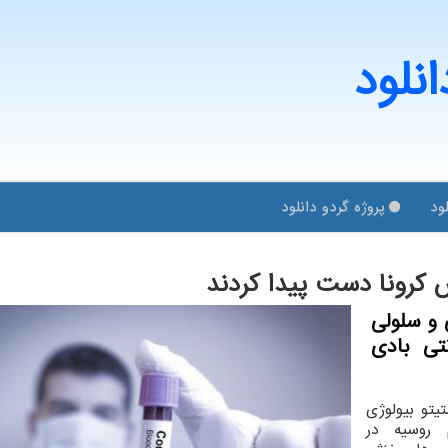
انلود
ود
پروژه گردو دانلود
كرونا دست پیدا كردند
 و سلولی
تی بادی
یتو بیولوژی
 روسیه در