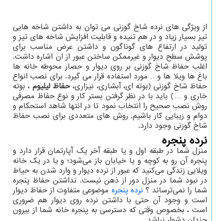
از ویژگی های نرده شاخ گوزنی می توان به داشتن شاخه هایی
تیز بسیار زیاد و در هم تنیده و قابلیت افزایش شاخه های تیز و
تولید در ارتفاع های گوناگون و داشتن عرض مناسب برای
پوشش سطح دیوار و غیرممکن ساختن عبور از ان اشاره داشت.
اغلب حفاظ شاخ گوزنی بر روی دیوار و حصار محوطه خانه ها
باغ ها ویلا ها و… مورد استفاده قرار می گیرد. برای نصب انواع
حفاظ شاخ گوزنی (بوته ای، آبشاری، نیزاری،
حفاظ لیلیوم
، بوته
خاری و …) باید با در نظر گرفتن بستر کار و نوع حفاظ مصرفی
روش نصب صحیح را انتخاب نمود تا در انتها شاهد استحکام و
دوام و زیبایی کار باشیم. روش های متعددی برای نصب حفاظ
شاخ گوزنی وجود دارد.
نرده پنجره
منزل شما در طبقه اول و یا طبقه آخر یک آپارتمان قرار دارد و
پنجره آن رو به کوچه و یا خیابان باز می‌شود؛ و یا در یک خانه
ویلایی زندگی می‌کنید که عبور از نرده دیوار و وارد شدن به حیاط
در نبود شما در منزل دور از ذهن نیست. نداشتن حفاظ پنجره
شما را نمی‌ترساند ؟
نرده پنجره
موضوعی متفاوت از حفاظ دیوار
است و وجود آن حتی با داشتن نرده روی دیوار هم ضروری
است ، بخصوص وقتی که دسترسی به پنجره خانه شما از بیرون
چندان دشوار نباشد.