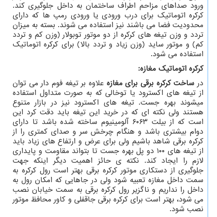
ورود صداهای مزاحم اطراف ساختمان به داخل جلوگیری کند.
کرکره اتوماتیک برای درب ورودی یا ورودی رمپ ها که دارای
محدودیت فضا می باشند نیز استفاده می شوند. بسته به میزان
تردد و وزن تیغه های کرکره از دو موتور توبولار (وزن کم و تردد
کم) و موتور ساید (وزن زیاد و تردد بالا) برای کرکره اتوماتیک
استفاده می شود.
کرکره اتوماتیک مغازه
:
در
ساخت کرکره برقی برای مغازه
علاوه بر تیغه فوم دار می توان
از تیغه های اکسترود یا توخالی که به صورت متداول استفاده
میشوند بهره جست. تیغه های اکسترود نیز در بازار متنوع
هستند ولی نکته ای که در خرید این تیغه باید دقت کرد این
است که از بیلت ۶۰۶۳ آلومینیوم ساخته شده باشد تا دارای
دوام بیشتری باشد و هنگام چرخش سر و صدای کمتری را از
کرکره برقی شاهد باشیم ولی برای عرض و ارتفاع های زیاد باید
از تیغه های ۱۰۰ دو پل بهره جست تا بتواند مقاومت و پایداری
لازم را ایجاد کند. نکته ی حائز اهمیت دیگر اینکه جهت
جلوگیری از دستکاری موتور کرکره برقی بهتر است رول کرکره به
سمت داخل مغازه تعبیه شود ولی در جاهایی که امکان رول به
داخل را نداریم و ناگزیر رول کرکره برقی به سمت خیابان نصب
می شود، بهتر است برای کرکره برقی جاقفلی و کاور محافظ موتور
نصب شود.