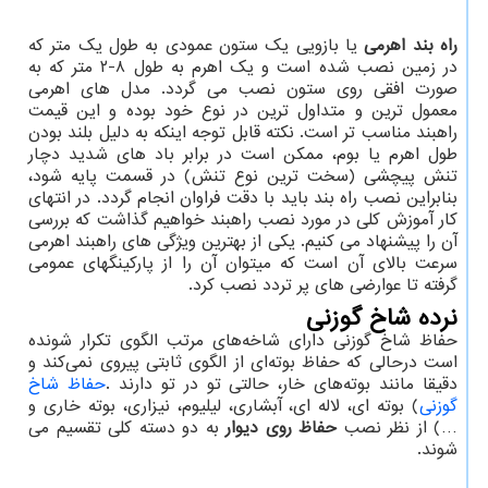
راه بند اهرمی
یا بازویی یک ستون عمودی به طول یک متر که
در زمین نصب شده است و یک اهرم به طول ۸-۲ متر که به
صورت افقی روی ستون نصب می گردد. مدل های اهرمی
معمول ترین و متداول ترین در نوع خود بوده و این قیمت
راهبند مناسب تر است. نکته قابل توجه اینکه به دلیل بلند بودن
طول اهرم یا بوم، ممکن است در برابر باد های شدید دچار
تنش پیچشی (سخت ترین نوع تنش) در قسمت پایه شود،
بنابراین نصب راه بند باید با دقت فراوان انجام گردد. در انتهای
کار آموزش کلی در مورد نصب راهبند خواهیم گذاشت که بررسی
آن را پیشنهاد می کنیم. یکی از بهترین ویژگی های راهبند اهرمی
سرعت بالای آن است که میتوان آن را از پارکینگهای عمومی
گرفته تا عوارضی های پر تردد نصب کرد.
نرده شاخ گوزنی
حفاظ شاخ گوزنی دارای شاخه‌های مرتب الگوی تکرار شونده
است درحالی که حفاظ بوته‌ای از الگوی ثابتی پیروی نمی‌کند و
دقیقا مانند بوته‌های خار، حالتی تو در تو دارند
.
حفاظ شاخ
گوزنی
(
بوته ای، لاله ای، آبشاری، لیلیوم، نیزاری، بوته خاری و
…) از نظر نصب
حفاظ روی دیوار
به دو دسته کلی تقسیم می
شوند.