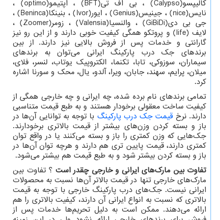
کالیپسو
(Calypso)
، بی اف تی
(BFT)
، اپتیمو
(optimo)
،
نایس
(nice)
، جینیس
(Genius)
، ایور
(Ivor)
، بنینکا
(Beninca)
،
جی بی دی
(GiBiDi)
، والنسیا
(Valensia)
، زومر
(Zoomer)
،
لایف
(life)
و پروتکو همگی کیفیت خوبی دارند و از این رو نیز
گارانتی و خدمات پس از فروش بالایی نیز دارند. از بین
برندهای جک درب پارکینگ ایرانی می‌توان به برندهای
سیماران، سوزوکی، تابا، تکنما، الکتروپیک یوتاب، لنسر، فلای،
میلان، پرایم، سهند، جابان، ویرا، آلدو، یال، محک و سورنا اشاره
کرد.
تمامی برندهای نام برده شده، چه ایرانی و چه خارجی همگی از
کیفیت ساخت معقولی برخودار هستند و به طبع قیمت متناسبی
دارند. نرخ
قیمت جک‌ درب پارکینگ
با توجه به توانایی آن‌ها در
باز و بسته کردن وزن‌های بیشتر از قیمت بالاتری برخودارند.
جک‌هایی که وزن کمتری را باز و بسته می‌کنند یا در واقع توان
کمتری دارند، قیمت پایین تری هم دارند و هرچه توان آن‌ها در
باز و بسته کردن بیشتر شود و به طبع قیمت هم بیشتر می‌شود.
تفاوت بین مارک‌های ایرانی و خارجی چقدر است
؟ تفاوت بین
مارک‌های خارجی تنها در قیمت بالاتر آن‌ها نسبت به محصولات
ایرانی نیست. جک‌های درب پارکینگ خارجی با توجه به قیمت
بالاتری که نسبت به انواع ایرانی آن دارند، کیفیت بالاتری را هم
ارائه می‌دهند. ممکن است به دلیل تحریم‌ها خدمات پس از
فروش برای برندهای خارجی ارائه نشود ولی در این زمینه