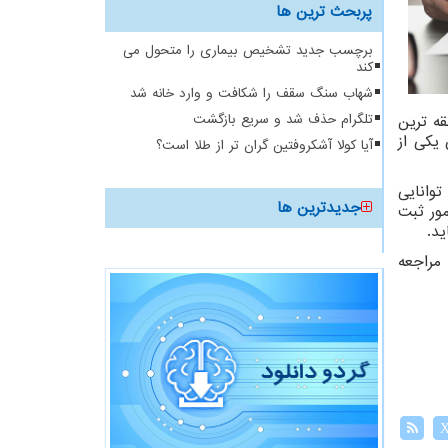
پربحث ترین ها
برچسب جدید تشخیص بیماری را متحول می
کند
شهاب سنگ سقف را شکافت و وارد خانه شد
قه ترین
تلگرام حذف شد و سریع بازگشت
ز 60 کشور داشته و بعنوان یکی از
آیا کولا آشکروفتین گران تر از طلا است؟
وسسه توانایی
جدیدترین ها
لل ، امور ثبت
ید.
راجعه