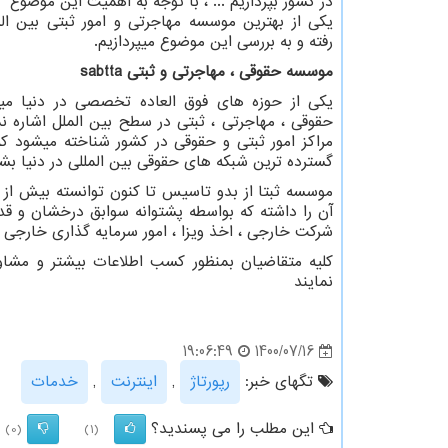
در کشور بپردازیم ... ، با توجه به اهمیت این موضوع ا
یکی از بهترین موسسه مهاجرتی و امور ثبتی بین ال
رفته و به بررسی این موضوع میپردازیم.
موسسه حقوقی ، مهاجرتی و ثبتی
sabtta
یکی از حوزه های فوق العاده تخصصی در دنیا میتو
حقوقی ، مهاجرتی ، ثبتی در سطح بین الملل اشاره نم
گسترده ترین شبکه های حقوقی بین المللی در دنیا بشم
شرکت خارجی ، اخذ ویزا ، امور سرمایه گذاری خارجی ، 
کلیه متقاضیان بمنظور کسب اطلاعات بیشتر و مشاو
نمایند
1400/07/16
19:06:49
تگهای خبر:
رپورتاژ
,
اینترنت
,
خدمات
این مطلب را می پسندید؟
(0)
(1)