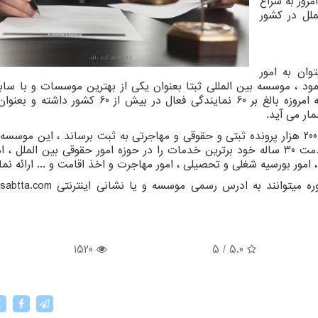
مروز به سراغ
ملل در کشور
ان به امور
ود ، موسسه بین المللی ثبتا بعنوان یکی از بهترین موسسات و با ساب
مراکز امور ثبتی و حقوقی در کشور شناخته میشود که امروزه بالغ بر 60 نمایندگی فعال در بیش ا
ار می آید.
موسسه ثبتا از بدو تاسیس تا کنون توانسته بیش از 200 هزار پرونده ثبتی و حقوقی و مهاجرتی به ثبت برساند ، این م
آن را داشته که بواسطه پشتوانه سوابق درخشان و قدمت 30 ساله خود برترین خدمات را در حوزه امور حقوقی بین الم
امور بورسیه شغلی و تحصیلی ، امور مهاجرت و اخذ اقامت و ... ارائه نما
ره میتوانند به ادرس رسمی موسسه و یا نشانی اینترنتی
sabtta.com
م
1520
5
/
5.0
X