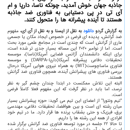
جاذبه جهان خوش آمدید، چونکه ناسا، دارپا و ام
آی تی در پی دستیابی به فناوری ضد جاذبه
هستند تا آینده پیشرانه ها را متحول کنند.
به گزارش گردو
دانلود
به نقل از ایسنا و به نقل از آی ای،
مفهوم
ضد گرانش، پدیده ای فرضی در خصوص ایجاد مکان یا جسمی
عاری از گرانش است که چندی است در مجامع علمی مورد بحث
است. اما از نوامبر 2020 این مساله بسیار جدی تر شده است،
برای اینکه دانشمندان آژانس فضایی آمریکا(ناسا)، موسسه
تحقیقات دفاعی پیشرفته آمریکا(دارپا-DARPA) و موسسه
فناوری ماساچوست(MIT) به همراه نیروی هوایی آمریکا درحال
بررسی فناوری های پیشرانش آینده، همچون فناوری ضد گرانش
هستند.
البته این تلاش ممکنست در ابتدا چندان چشم گیر به نظر
نرسد، اما باید در نظر گرفت که این مفهوم فعلا کاملاً فرضی
است.
"تیم ونتورا" از اعضای این تیم می گوید: حوزه پیشرانش بسیار
میان رشته ای است و بین هوافضا، تحقیقات دفاعی، مهندسی
برق، فیزیک و حتی بشقاب پرنده ها قرار دارد. ما در تیم خود
افرادی از همه این رشته ها را داریم.
تا حالا 22 جلسه در مورد توسعه فناوری ضد گرانش برگزار شده
است که طی آن دانشمندان، موضوعات مختلفی از پیشرانه غیر