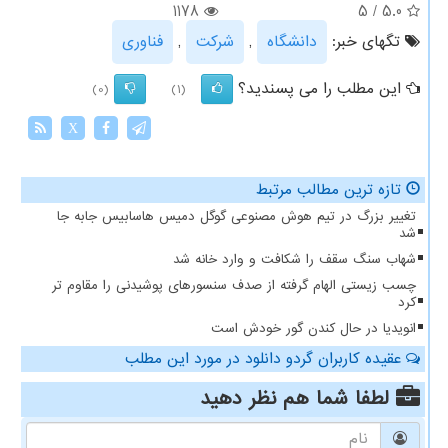
1178
5
/
5.0
تگهای خبر:
دانشگاه
,
شركت
,
فناوری
این مطلب را می پسندید؟
(0)
(1)
X
تازه ترین مطالب مرتبط
تغییر بزرگ در تیم هوش مصنوعی گوگل دمیس هاسابیس جابه جا
شد
شهاب سنگ سقف را شکافت و وارد خانه شد
چسب زیستی الهام گرفته از صدف سنسورهای پوشیدنی را مقاوم تر
کرد
انویدیا در حال کندن گور خودش است
عقیده کاربران گردو دانلود در مورد این مطلب
لطفا شما هم
نظر دهید