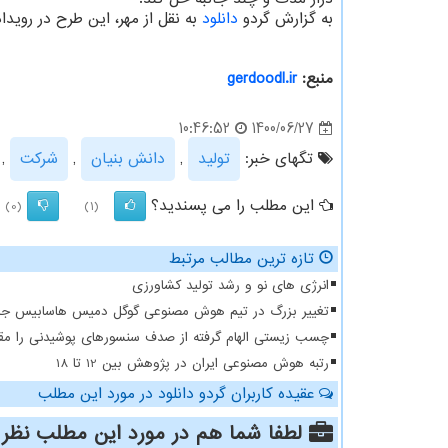
به گزارش گردو
دانلود
به نقل از مهر، این طرح در رویدا
منبع:
gerdoodl.ir
1400/06/27
10:46:52
تگهای خبر:
تولید
,
دانش بنیان
,
شركت
,
این مطلب را می پسندید؟
(0)
(1)
تازه ترین مطالب مرتبط
انرژی های نو و رشد تولید کشاورزی
تغییر بزرگ در تیم هوش مصنوعی گوگل دمیس هاسابیس جاب
چسب زیستی الهام گرفته از صدف سنسورهای پوشیدنی را مقا
رتبه هوش مصنوعی ایران در پژوهش بین 12 تا 18
عقیده کاربران گردو دانلود در مورد این مطلب
لطفا شما هم
در مورد این مطلب
نظر 