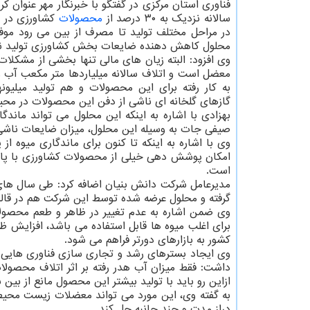
فناوری استان مرکزی در گفتگو با خبرنگار مهر عنوان کرد:
سالانه نزدیک به ۳۰ درصد از
محصولات
کشاورزی در ا
در مراحل مختلف تولید تا مصرف از بین می رود مو
محلول کاهش دهنده ضایعات بخش کشاورزی تولید نم
وی افزود: البته زیان های مالی تنها بخشی از مشکلات
معضل است و اتلاف سالانه میلیاردها متر مکعب آب و 
به کار رفته برای این محصولات و هم تولید میلیون
گازهای گلخانه ای ناشی از دفن این محصولات در مح
بهزادی با اشاره به اینکه این محلول می تواند ماندگ
صیفی جات به وسیله این محلول، میزان ضایعات ناشی از اکسیداسیو
وی با اشاره به اینکه تا کنون برای ماندگاری میوه ا
امکان پوشش دهی خیلی از محصولات کشاورزی با پار
است.
مدیرعامل شرکت دانش بنیان اضافه کرد: طی سال های
گرفته و محلول عرضه شده توسط این شرکت هم در قا
وی ضمن اشاره به عدم تغییر در ظاهر و طعم محصولا
برای اغلب میوه ها قابل استفاده می باشد، افزایش
کشور به بازارهای دورتر فراهم می شود.
وی ایجاد بسترهای رشد و تجاری سازی فناوری هایی ا
ازاین رو باید با تولید بیشتر این محصول مانع از بین 
به گفته وی، این مورد می تواند معضلات زیست محیطی
دراز مدت و چند جانبه حل کند.