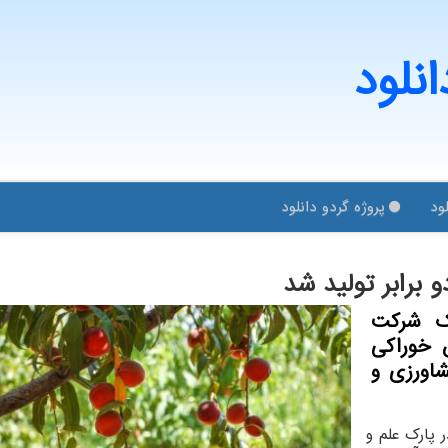
انلود
ود
پروژه گردو دانلود
 برابر تولید شد
یک شرکت
 خوراکی
اورزی و
 پارک علم و