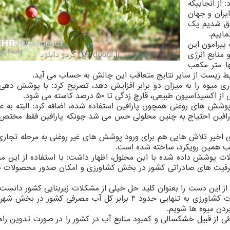
 از آنجاییکه
یران و جهان
فق شدیم یک
اییم.
 پیرامون این
منابع انرژی
ها متر مکعب
یط زیست از سایر نتایج متعاقب این چالش به حساب می آید.
اری میوه را به میزان دو برابر افزایش دهد، تصریح کرد: با پوشش دهی
ن طبیعی، قارچ زدگی تا ۵۰ درصد کاسته می شود.
ز پوشش های روغنی همچون پارافین استفاده شده، اضافه کرد: البته به 
افین احتیاج به چنین محلولی حس می شد چونکه پارافین فقط مختص 
 اخیر تلاش هایی هم برای ورود پوشش های غیر روغنی به مرحله تجار
لب همین رویکرد، ساخته شده است.
ت پوشش داده شده با این محلول، اظهار داشت: با استفاده از این مح
 ظرفیت های صادراتی کشور در بخش کشاورزی و امکان صدور محصولات ص
ز این دست را بعنوان کلید حل خیلی از مشکلات زیربنایی کشور دانست 
داشت: فقط میزان آب هدر رفته بر اثر اتلاف محصولات کشاورزی به تنهایی حدود ۴ برابر کل آب مصرفی کش
بردن میوه ها شویم.
 از قبیل خشکسالی و کمبود منابع آب در کشور را در صورت تدوین راه