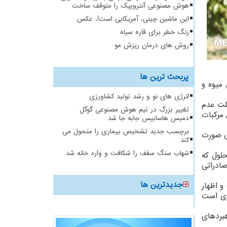
هوش مصنوعی آنتروپیک را متوقف ساخت
این ماشین چینی، آمریکایی است!، عکس
زنگ خطر برای قاره سیاه
روش های درمان ریزش مو
پربحث ترین ها
 میوه و
انرژی های نو و رشد تولید کشاورزی
علت عدم
تغییر بزرگ در تیم هوش مصنوعی گوگل
مرکبات
دمیس هاسابیس جابه جا شد
برچسب جدید تشخیص بیماری را متحول می
ی صورت
کند
شهاب سنگ سقف را شکافت و وارد خانه شد
لول که
ادراتی
جدیدترین ها
و اظهار
ور در بخش شهری است
بردهای