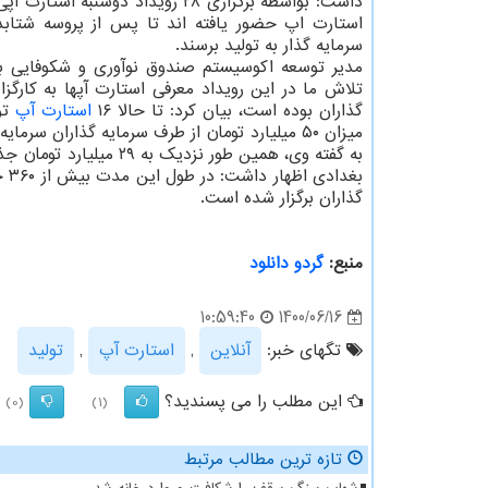
استارت اپ حضور یافته اند تا پس از پروسه شتا
سرمایه گذار به تولید برسند.
مدیر توسعه اکوسیستم صندوق نوآوری و شکوفایی با 
تلاش ما در این رویداد معرفی استارت آپها به کارگزا
گذاران بوده است، بیان کرد: تا حالا ۱۶
استارت آپ
تو
میزان ۵۰ میلیارد تومان از طرف سرمایه گذاران سرمایه جذب کنند.
به گفته وی، همین طور نزدیک به ۲۹ میلیارد تومان جذب سرمایه برای ۱۴ استارت اپ دیگر درحال مذاکره است.
بغ
گذاران برگزار شده است.
منبع:
گردو دانلود
1400/06/16
10:59:40
تگهای خبر:
آنلاین
,
استارت آپ
,
تولید
این مطلب را می پسندید؟
(0)
(1)
تازه ترین مطالب مرتبط