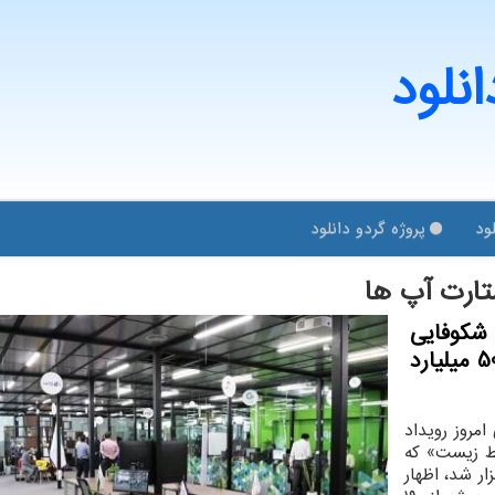
انلود
ود
پروژه گردو دانلود
تارت آپ ها
شکوفایی
از جذب سرمایه 16 استارت آپ به میزان 50 میلیارد
مروز رویداد
ط زیست» که
ر شد، اظهار