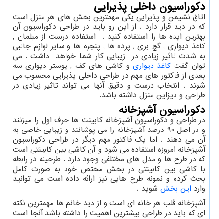
دکوراسیون داخلی پذیرایی
اتاق نشیمن و پذیرایی یکی مهمترین بخش های هر منزل است
که در دید قرار دارد . از این رو باید در طراحی دکوراسیون آن
بهترین ایده ها را استفاده کنید . استفاده درست از مبلمان ,
کاغذ دیواری , گچ بری , پرده ها , پنجره ها و سایر لوازم جانبی
به شدت تاثیر زیادی در زیبایی کار شما خواهد داشت . می
توان گفت
کاغذ دیواری
و کاشی های کف , پوستر دیواری سه
بعدی از فاکتور های مهم در طراحی داخلی پذیرایی محسوب می
شوند . انتخاب درست و دقیق آنها می تواند تاثیر زیادی در
طراحی و دیزاین منزل داشته باشد.
دکوراسیون آشپزخانه
در طراحی و دکوراسیون آشپزخانه کابینت ها حرف اول را میزنند
و در اصل 90 درصد آشپزخانه را می پوشانند و زیبایی خاصی به
آن می دهند . اما یک فاکتور مهم دیگر در طراحی دکوراسیون
آشپزخانه امروزه استفاده می شود و آن کاشی بین کابینتی است
که در طرح ها و مدل های مختلفی وجود دارد . طرحینه در رابطه
با کاشی بین کابینتی در بخش مختص خود به صورت کامل
بحث کرده و نمونه طرح هایی نیز ارائه داده است می توانید
وارد
این بخش
شوید .
آشپزخانه قلب هر خانه ای است و از دید خانم ها مهمترین نکته
ای که باید در طراحی بیشترین اهمیت را داشته باشد آنجا است