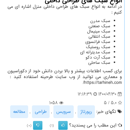
انواع سبک های طراحی داخلی
در ادامه به انواع سبک های طراحی داخلی منزل اشاره ای می
کنیم :
سبک مدرن
سبک صنعتی
سبک مینیمال
سبک انتقالی
سبک فرانسوی
سبک روستیک
سبک مدیترانه ای
سبک آرت دکو
سبک ساحلی
برای کسب اطلاعات بیشتر و بالا بردن دانش خود از دکوراسیون
و معماری می توانید از وب سایت طرحینه استفاده کنید :
/
https://tarhineh.com
1400/04/30
12:16:39
1058
5
/
5.0
تگهای خبر:
رپورتاژ
,
سرویس
,
طراحی
,
مطالعه
این مطلب را می پسندید؟
(0)
(1)