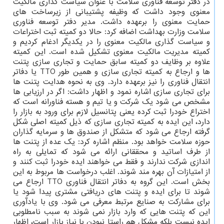
در دفتر توسعه فناوری سلامت با عنوان سیاست گذاری مالکیت
معنوی وجود داشت که وظیفه پشتیبانی از زیرساخت های
حمایت معنوی را برعهده داشت. مدیر دفتر توسعه فناوری
سلامت وزارت بهداشت اضافه کرد: حالا دو کمیته ثبت اختراعات
و سیاست گذاری مالکیت معنوی را در یکدیگر ادغام کردیم و
کمیته مدیریت مالکیت معنوی تشکیل شده است. این کمیته
علاوه بر وظایف دو کمیته سابق حمایت و تجاری سازی پتنت
ها و ارجاع به کمیته تجاری سازی و همین طور TTO یا دفاتر
انتقال فناوری را نیز برعهده دارد. وی به نحوه هدایت پتنت ها
برای تجاری سازی اشاره نمود و اظهار داشت: اگر در ارزیابی ها
مشخص می شود یک شرکت و یا تیم و هسته فناورانه است که
اختراع خودرا ثبت کرده یعنی پتانسیل لازم برای ورود به بازار را
دارد، این ایده به کمیته تجاری سازی که ذیل کمیته اصلی شکل
گرفته ارجاع می شود که متشکل از صندوق ها و سرمایه گذاران
حوزه سلامت خواهد بود. منظم اشاره کرد: یک عده از پتنت ها
از طرف اساتید و محققانی ارائه می شود که تمایلی به راه
اندازی شرکت ندارند و فقط می خواهند ایده خودرا ثبت کنند و
از امتیازات آن بهره مند شوند. اغلب درخواست ها مربوط به این
بخش است. این گروه به دفاتر انتقال فناوری TTO ارجاع می
شوند تا برای ایده و پتنت های دریافتی مشتری پیدا شود یا
برای مشارکت به صنایع مرتبط معرفی می شود. وی با یادآوری
این که پتنت هایی که وارد بازار نمی شوند به سبب نامطلوبی
ایده نیست بلکه مشکل هم راستا نبودن با نیاز بازار است، اظهار