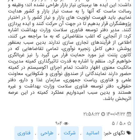
داشت: این ایده ها برمبنای نیاز بازار طراحی نشده اند؛ وظیفه و
رسالت ماست که آنها را به سمت نیاز بازار و کشور هدایت
نماییم. باید فهرست اولویت های بازار و نیاز کشور را در اختیار
پژوهشگران قرار بدهیم تا در جهت آن حرکت کنند و ایده پردازی
کنند. مدیر دفتر توسعه فناوری سلامت وزارت بهداشت اشاره
کرد: از آنجایی که اغلب متقاضیانی که به ما مراجعه می کنند،
اطلاعی از فرآیندهای تجاری سازی ندارند بدین سبب بمنظور
پوشش دهی کامل زنجیره نوآوری، تمامی تقاضاهایی که در
کانون پتنت نیز مورد حمایت قرار می گیرد را نیز غربالگری
خواهیم کرد. منظم با اشاره به قدرت تاثیرگذاری کمیته مدیریت
مالکیت معنوی اظهار داشت: تمام اجزای اکوسیستم در کمیته
حضور دارند نمایندگانی از صندوق نوآوری و شکوفایی، معاونت
علمی و فناوری ریاست جمهوری، سازمان غذا و دارو، دفتر
حقوقی، دفتر توسعه فناوری سلامت وزارت بهداشت و غیره
هستند و بدین سبب امیدواریم عملکرد کمیته در این عرصه
اثربخش باشد.
1400/04/22
21:58:22
904
5
/
5.0
تگهای خبر:
اساتید
,
شركت
,
طراحی
,
فناوری