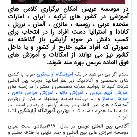
در موسسه عریس امكان برگزاری كلاس های
آموزشی در كشور های تركیه ، ایران ، امارات
متحده عربی ، روسیه ، مالزی ، آلمان ، برزیل ،
كانادا و استرالیا دست افراد را در انتخاب برای
كسب دانش در حوزه آرایشی باز گذاشته به
صورتی كه افراد مقیم خارج از كشور و یا داخل
كشور نیز می توانند از امكانات و آموزش های
فوق العاده عریس بهره مند شوند.
سلام اگر می خواهید در یک
اموزشگاه ارایشگری
خوب با کلاس
های تخصصی و آکادمیک زیر نظر اساتید مجرب بین المللی
شرکت کنید تا بتوانید مدرک تخصصی و معتبر را در زمینه های
اموزش گریم عروس
،
اموزش تاتو
،
اموزش طراحی ناخن
،
اموزش ماساژ
و .... دریافت نمایید پیشنهاد ما یکی از بهترین
آموزشگاه های بین المللی در زمینه آرایش و زیبایی است. در
ادامه با ما همراه باشید تا با
بهترین آموزشگاه آرایشگری
آشنا
شوید.
آکادمی بین المللی عریس
در سال
1999
میلادی تحت عنوان
موسسه آموزش عالی بین المللی و چند ملیتی با هدف تعلیم و