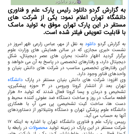
به گزارش گردو دانلود رئیس پارك علم و فناوری
دانشگاه تهران اعلام نمود: یكی از شركت های
مستقر در این پارك تهران موفق به تولید ماسك
با قابلیت تعویض فیلتر شده است.
به گزارش گردو
دانلود
به نقل از مهر، عباس زارعی ظهر امروز در
نشست خبری مجازی که در سالن همایش های وزارت علوم
برگزار گردید اظهار داشت: بحران های عصر دیجیتال، شکل
دیجیتال دارد، و رفتارهای تخصصی در پاسخ به آن می خواهد و
این رفتارهای تخصصی مناسب در شرکت های دانش بنیان و
واحدهای فناور وجود دارد.
وی افزود: شرکت های دانش بنیان مستقر در پارک
دانشگاه
تهران بعد از انتشار کرونا ویروس در ۳ حوزه پیشگیری،
تشخیص و درمان و پسا کرونا فعال شدند که تولید ۸۰ هزار
قطعه ماسک در روز و ساخت دستگاه ضد عفونی کننده محیط و
دست ها، ساخت کیت تشخیصی پی سی آر، با همکاری
دانشگاه علوم پزشکی تهران و دستگاه ونتیلاتور از دستاوردهای
آنها به حساب می آید.
رییس پارک علم و فناوری دانشگاه تهران با اشاره به اینکه ۱۷
شرکت مستقر در این پارک در زمینه تولید
محصولات
در رابطه با
کرونا فعال می باشند، خاطرنشان کرد: یکی از شرکت های