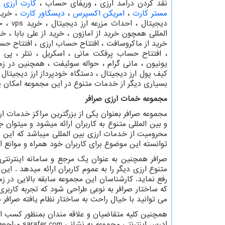
نقد کردن درامد ارزی ، وریفای حساب ،
کارت ارزی
،
مستر کارت
،
امریکن اکسپرس
،
دیسکاور کارت
، خرید
دیجیتال ، احداث مزرعه ارز دیجیتال ، خرید
vps
، خ
المللی همچون خرید از امازون ، خرید از علی بابا ، خ
خرید از ماکروسافت ، افتتاح حساب ارزی ، افتتاح ح
، افتتاح حساب پرفکت مانی ، اسکریل ، نتلر ، پی 
یونیون ، مانی گرام ، حواله سوئیفت ، همچنین در ز
کیف پول ارز دیجیتال ، دستگاه خودپرداز ارز دیجیتال
بسیاری دیگر از خدمات متنوع در این مجموعه امکان پذی
مجموعه خمات ارزی صرافر
و بین المللی متنوع به کاربران ارائه میشود و میتوا
محرومیت از خدمات ارزی بین المللی میباشد که این 
توانسته این موضوع برای کاربران خود همراه و موانع ارزی 
صرافر همچنین به عنوان یک مرجع و سامانه اینترنت
متنوع ارزی دیگر را به عموم کاربران ارائه میدهد . 
رفع نماید. کارشناسان این مجموعه سابقه بالایی در زم
که ساختار صرافر به نوعی طراحی شود که تجربه کاربری
می توانید با خیال راحت به ساختار نظام یافته صرافر د
همچنین کلیه متقاضیان و علاقه مندان بمنظور کسب ا
ادرس اینترنتی مجموعه به نشانی
sarafer.com
مراجعه 