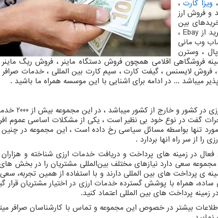
ویزا کارت
،
 و فروش ارز
ریدهای بین
رید از
Ebay
،
ساب وب مانی
پال ، وسترن
مینه فروشگاهی اقلامی همچون فروش دستگاه ماینر ، فروش ریگ ماینر 
 ، فروش لایسنس ، گیفت کارت ، سیم کارت بین المللی ، خدمات صرافر ا
ر میباشد ... در ادامه برای اشنایی با این موسسه همراه ما باشید .
مجموعه صرافر بعنوان یکی از بزرگترین مراکز خدمات ار
ن جرات گفت در نوع خود بی نظیر است ، یکی از مشکلات اساسی عموم افر
مورد تنها بواسطه مسائل سیاسی رخ داده است ، این مجموعه در چنین 
را از سر راه انها بردارد .
ی فعال در زمینه های پرداخت و دریافت خدمات ارزی شناخته و هزاران
این مجموعه سعی دارد نیازهای مختلف بین‌المللی مشتریان را در بخش ها
ینه ی پرداخت های بین المللی دارند و با استفاده از همین تجربه، سعی ک
 ساده، همراه با پوشش گسترده خدمات ارزی در اختیار مشتریان قرار گی
ر زمینه پرداخت های بین المللی اعتماد کنید.
طلاعات بیشتر در خصوص این مجموعه و تماس با کارشناسان صرافر میتوا
نمایید .