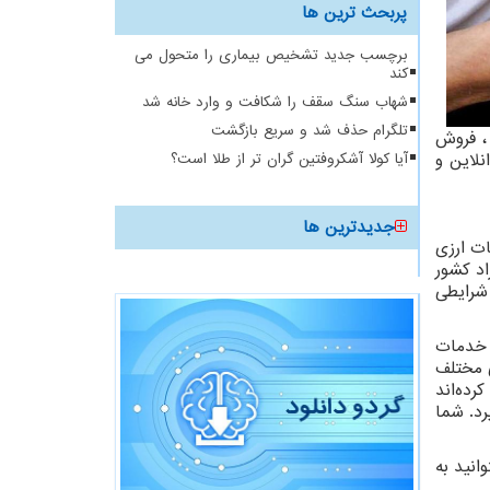
پربحث ترین ها
برچسب جدید تشخیص بیماری را متحول می
کند
شهاب سنگ سقف را شکافت و وارد خانه شد
تلگرام حذف شد و سریع بازگشت
، فروش
نلاین و
آیا کولا آشکروفتین گران تر از طلا است؟
جدیدترین ها
زی در کشور و خارج از کشور میباشد ، در این مجموعه بیش از 2000 خدمات ارزی
اد کشور
شرایطی
 خدمات
ی مختلف
رده‌اند
رد. شما
نید به