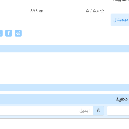
879
5
/
5.0
دیجیتال
X
دهید