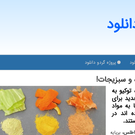
انلود
ود
پروژه گردو دانلود
 و سبزیجات!
وکیو به
Yuya) روشی جدید برای
 به مواد
 اند در
تند.
یواطلس،
برپایه