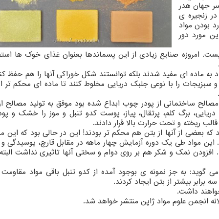
ذا در سرتاسر جهان هدر
در زنجیره ی
د بودن مواد
ین مورد دور
ست. امروزه صنایع زیادی از این پسماندها بعنوان غذای خوک ها استف
اد به ماده ای مفید شدند بلکه توانستند شکل خوراکی آنها را هم حفظ کنن
 و سبزیجات را با نوعی جلبک دریایی مخلوط کنند تا ماده ای محکم تر از
صالح ساختمانی از پودر چوب ابداع شده بود موفق به تولید مصالح از 
ایی، برگ کلم، پرتقال، پیاز، پوست کدو تنبل و موز را خشک و پودر
لب ریخته و تحت حرارت بالا قرار دادند.
که بعضی از آنها از بتن هم محکم تر بودند! این در حالی بود که این مو
 این مواد طی یک دوره آزمایش چهار ماهه در مقابل قارچ، پوسیدگی و
د. افزودن نمک و شکر هم بر روی دوام و سختی آنها تاثیری نداشت البت
کی از محققان ارشد می گوید: به جز نمونه ی بوجود آمده از کدو تنبل باقی مواد مقاوم
ه برابر بیشتر از بتن ایجاد کردند.
خواهند داشت.
ه انجمن علوم مواد ژاپن منتشر خواهد شد.