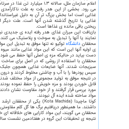
اعلام سازمان ملل، سالانه ۱.۳ میلیارد تن غ
می رود. بخشی از این هدر رفت به علت ناکارآمدی 
غذایی است اما بخش بزرگ تر آن به دلیل غیراستاندار
غذایی یا تاریخ گذشته شدن آنها است. علت دیگر ا
ریختن باقی مانده ی غذاها است.
بازیافت این میزان غذای هدر رفته ایده ی جدیدی نی
نمایند یا آنها را تبدیل به سوخت و پلاستیک می کنند.
محققان
دانشگاه
توکیو نه تنها موفق به تبدیل این مو
ی اولیه آنها این است که این مواد غذایی مانند میوه
دست بیاید در حالیکه مزه ی اصلی آنها حفظ می شود.
محققان با استفاده از روشی که در اصل برای ساخت م
سبزیجات شدند. آنها ضایعات غذایی همچون جلبک دری
سپس پودرها را با آب و چاشنی مخلوط کردند و درون قا
در نتیجه موفق به تولید مجموعی از مواد مختلف شدند 
قابل خوردن بودند و مزه خویش را حفظ نموده بودند.
مورد بررسی قرار گرفتند و از خود مقاومت نشان دادن
مواد ساخته شده ایده آل نبودند.
کوتا ماچیدا (Kota Machida) ی
داشتند. ما همینطور دریافتیم برگ ها گل کلم مقاومتی س
محققان می گویند، این مواد کارایی های خلاقانه ای 
نتیجه ی تحقیقات این گروه در هفتادمین نشست سالان