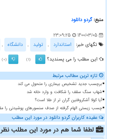
منبع:
گردو دانلود
1400/03/05
23:09:25
تگهای خبر:
استاندارد
,
تولید
,
دانشگاه
,
این مطلب را می پسندید؟
(0)
(1)
تازه ترین مطالب مرتبط
برچسب جدید تشخیص بیماری را متحول می کند
شهاب سنگ سقف را شکافت و وارد خانه شد
آیا کولا آشکروفتین گران تر از طلا است؟
چسب زیستی الهام گرفته از صدف سنسورهای پوشیدنی را مقا
عقیده کاربران گردو دانلود در مورد این مطلب
لطفا شما هم
در مورد این مطلب
نظر 