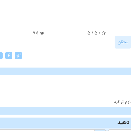
901
5
/
5.0
محقق
X
وم تر کرد
دهید