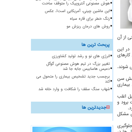
هوش مصنوعی آنتروپیک را متوقف ساخت
این ماشین چینی، آمریکایی است!، عکس
زنگ خطر برای قاره سیاه
روش های درمان ریزش مو
ی از آن
پربحث ترین ها
د مسن است. در این
 کارهای
انرژی های نو و رشد تولید کشاورزی
تغییر بزرگ در تیم هوش مصنوعی گوگل
این نوع مبتلا می شوند.
دمیس هاسابیس جابه جا شد
برچسب جدید تشخیص بیماری را متحول می
افزایش سن
کند
 بیماری
شهاب سنگ سقف را شکافت و وارد خانه شد
یل اغلب
برود و
جدیدترین ها
د.
ی مشکل
جلوگیری
 ها در