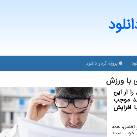
انلود
ود
پروژه گردو دانلود
 با ورزش
ا از این
ند موجب
 افزایش
یو اطلس،
همه
ی خوب است.