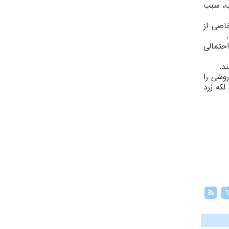
ب، سبب
اصی از
حتمالی
د.
روشی را
لکه زرد