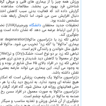
ورزش همه چیز را از بیماری های قلبی و عروقی گرف
شناختی فرد بهبود می بخشد. مطالعات مشاهده 
گزارش داده اند که فعالیت بدنی سبب کاهش اختلال
دنبال افزایش سن می شود، اما تابحال رابطه علت 
مشخص نشده بود.
تحقیقات جدید محققان
دانشگاه
ویرجینیا
را از این ارتباط عرضه می دهد که نشان داده است ور
جلوگیری کند.
بیماری "ماکولا" یا "لکه زرد" تخریب می شود. ماکو
دقیق مثل خواندن و رانندگی لازم است.
نوع تر معمولاً با کاهش دید شدیدتر و جدی تری همرا
تباهی لکه زرد در افراد بالای
به وجود می آیند. این بیماری می تواند عارضه بعضی 
نقش داشته باشد.
دژنراسیون ماکولا یک وضعیت پزشکی است که امکان دا
هیچ نشانه ای وجود ندارد. به تدریج دید یک یا هر 
حتی فعالیتهای روزانه فرد مختل شود. گاه افراد گرفتار
دژنراسیون ماکولا به صورت معمول در افراد مسن رخ
صدمه به ماکولا در شبکیه چشم است.
جلوگیری از آن شامل ورزش و تغذیه مناسب و سیگار ن
از این مشکل اثبات نشده است. هیچ درمان خاصی برا