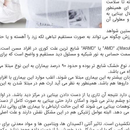
ته تا سلامت
ای همینطور
 بینایی به
و معلولی آن
(UVA) نخستین شواهد
زش چگونه می تواند به صورت مستقیم تباهی لکه زرد را آهسته و یا حت
تباهی لکه زرد یا دژنراسیون ماکولا(Macular degeneration)، "AMD" یا "ARMD" شایع ترین علت کوری در افرا
لا قسمت حساس به نور شبکیه و مسئول دید مستقیم و واضح است که برای
تباهی لکه زرد بر دو نوع است: خشک(Dry) و تر(Wet). نوع خشک شایع تر بوده و حدود ۹۰ درصد بیماران به 
ه می باشد.
 ۶۵ سال شایع تر بوده و زنان بیشتر به این بیماری مبتلا می شوند. اغلب موارد این بیماری با 
داروها هم باشد. همینطور به نظر می آید ارث هم در مبتلا شدن به این
رد نتیجه آن تاری یا از دست دادن بینایی در مرکز دید باشد. در اوا
دو چشم بدتر می شود و امکان دارد حتی بینایی به صورت کامل از دست 
 توهمات بینایی می شوند که این حالت ارتباطی با بیماری های روانی ندار
 می دهد. البته عوامل ژنتیکی هم در این مشکل نقش دارند و علت اصل
کشیدن است. تاثیر آنتی اکسیدان ها، ویتامین ها و مواد معدنی برای 
ی کسی که با این مشکل دید خویش را از دست داده وجود ندارد. مکمل