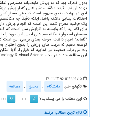
بدون تحرک بود که به ورزش داوطلبانه دسترسی نداشت
بهبود آن نمی گردد و فقط موش هایی که از پیش ورزش 
این در نهایت بدین مفهوم است که حتی مقدار کمی و
اختلالات بینایی داشته باشد. اینکه دقیقاً چه مکانی
یک فرضیه مطرح شده این است که انجام ورزش دارای 
برای لکه زرد را که وابسته به افزایش سن است، کم کند
محققان امیدوارند مکانیسم های اصلی این مورد را با ه
"گلفاند" اظهار داشت: مرحله بعدی بررسی این است که 
توسعه دهیم که مزیت های ورزش را بدون احتیاج به ان
رنج می برند، صحبت می نماییم که خیلی از آنها امکان د
این مطالعه جدید در مجله Investigative Ophthalmology & Visual Science انتشار یافته است.
1399/04/15
17:42:22
تگهای خبر:
دانشگاه
,
محقق
,
مطالعه
این مطلب را می پسندید؟
(0)
(1)
تازه ترین مطالب مرتبط