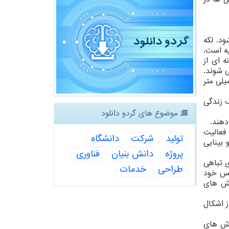
شود. لکه
یه است.
نه ای از
ی شوند.
یلی متر
 زندگی
موضوع های گردو دانلود
دهند.
فعالیت
تولید
شركت
دانشگاه
 بینایی
پروژه
دانش بنیان
فناوری
ی تباهی
طراحی
خدمات
قفس خود
نش های
در خیلی از اشکال
بین ۳۲ تا ۴۵ درصد کمتر از موش های