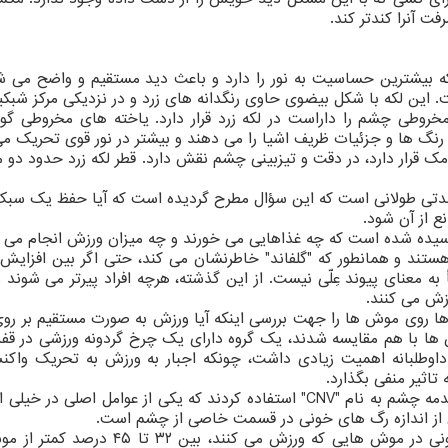
ت آنرا کندتر کند.
 بخشی از شبکیه است که بیشترین حساسیت به نور را دارد و باعث دید مستقیم و واضح می 
ت. این لکه با شکل بیضوی حاوی رنگدانه های زرد و در نزدیکی مرکز شبک
یاخته های مخروطی چشم را داراست در لکه زرد قرار دارد. یاخته های مخروطی گو
 رنگ ها و جزئیات ظریف اشیا را می دهند و بیشتر در نور قوی تحریک م
 قرار دارد، در دقت و تیزبینی چشم نقش دارد. قطر لکه زرد حدود دو م
تی طولانی است که این سؤال مطرح گردیده است که آیا حفظ یک سبک
نع از آن شود.
پرسیده شده است که چه غذاهایی می خورند و چه میزان ورزش انجام می 
تند و همانطور که "گلفاند" خاطرنشان می کند، حتی اگر بین افزایش 
به معنای پیوند عِلّی نیست. از این گذشته، هرچه افراد پیرتر می شوند و
زش می کنند.
 ها روی موش ها را جهت بررسی اینکه آیا ورزش به صورت مستقیم بر رو
موش ها با هم مقایسه شدند، یک گروه دارای یک چرخ گردونه ورزشی در 
داوطلبانه اهمیت زیادی داشت، چونکه اجبار به ورزش به تحریک واک
اثیر منفی بگذارد.
محققان پس از چهار هفته از لیزر جهت بررسی یک صدمه چشم به نام "CNV" استفاده کردند که یکی از عوامل اصلی 
 از اندازه رگ های خونی در قسمت خاصی از چشم است.
محققان در دو آزمایش دریافتند که رشد رگ های خونی در موش هایی که ورزش می کنند، 