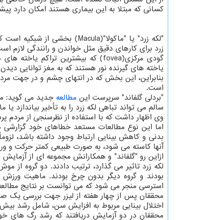
کسانی که مبتلا به این بیماری هستند امکان دارد پیشرف
"لکه زرد" یا "ماکولا"(Macula)
زرد برای کارهای دقیق مثل خواندن و رانندگی لازم اس
گودی مرکزی(fovea) که بیشترین تراکم 
یاخته های گیرنده نور هستند که به مغز توانایی دیدن
بنابراین، این بخش که در انتهای چشم و در جهت مردمک
است.
"بردلی گلفاند" سرپرست این
مطالعه
جدید می گوید: مد
سالم می تواند تباهی لکه زرد را به تأخیر بیاندازد یا ما
وی اظهار داشت که با استفاده از نظرسنجی از مردم 
اما این نوع مطالعات مستعد خطاهای خود گزارشی هس
بدنی و کاهش بینایی ارتباط وجود داشته باشد، لزوماً 
آنها کاسته می شود، به صورت طبیعی کمتر حرکت و ور
ازاین رو "گلفاند" و همکارانش مجموعه ای از آزمایش
لکه زرد تاثیر می گذارد، ترتیب دادند. دو گروه از 
بودند و گروه دیگر بدون چرخ بودند. ماهیت ورزش 
استرسی منجر می شود که می توانست بر نتایج مطالعه ت
اختلال بینایی مربوط به افزایش سن، شامل رشد بیش