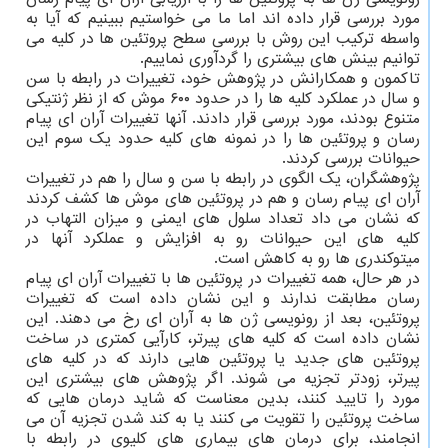
مورد بررسی قرار داده اند اما ما می خواستیم ببینیم که آیا به
واسطه ترکیب این روش با بررسی سطح پروتئین ها در کلیه می
توانیم بینش های بیشتری را گردآوری نماییم.
تاکمون و همکارانش در پژوهش خود، تغییرات در رابطه با سن
و سال در عملکرد کلیه ها را در حدود ۶۰۰ موش که از نظر ژنتیکی
متنوع بودند، مورد بررسی قرار دادند. آنها تغییرات آران ای پیام
رسان و پروتئین ها را در نمونه های کلیه حدود یک سوم این
حیوانات بررسی کردند.
پژوهشگران، یک الگوی در رابطه با سن و سال را هم در تغییرات
آران ای پیام رسان و هم در پروتئین های موش ها کشف کردند
که نشان می داد تعداد سلول های ایمنی و میزان التهاب در
کلیه های این حیوانات رو به افزایش و عملکرد آنها در
میتوکندری ها رو به کاهش است.
در هر حال، همه تغییرات در پروتئین ها با تغییرات آران ای پیام
رسان مطابقت ندارند و این نشان داده است که تغییرات
پروتئین، بعد از رونویسی ژن ها به آران ای رخ می دهند. این
نشان داده است که کلیه های پیرتر، کارآیی کمتری در ساخت
پروتئین های جدید یا پروتئین هایی دارند که در کلیه های
پیرتر، زودتر تجزیه می شوند. اگر پژوهش های بیشتری این
مورد را تایید کنند، بدین معناست که شاید درمان هایی که
ساخت پروتئین را تقویت می کنند یا به کند شدن تجزیه آن می
انجامند، برای درمان های بیماری های کلیوی در رابطه با