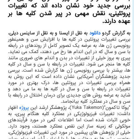
بررسی جدید خود نشان داده اند که تغییرات
پروتئینی، نقش مهمی در پیر شدن کلیه ها بر
عهده دارند.
به گزارش گردو
دانلود
به نقل از ایسنا و به نقل از ساینس دیلی
،
بررسی تغییرات پروتئین در کلیه ها با افزایش سن و همینطور
رونویسی ژن ها، به عرضه یک تصویر کامل از روندهای در رابطه
با سن و سال که در این اندام ها رخ می دهند، کمک می نماید.
پیری به بروز خیلی از تغییرات در بدن و اندام های ضروری مانند
کلیه ها منجر می شود. تغییرات در رابطه با سن و سال در کلیه
ها، بیشتر با بررسی رونویسی ژن ها گزارش شده است. بررسی
جدید پژوهشگران آمریکایی نشان داده است که این روش به
همراه بررسی تغییرات در پروتئین ها، درک بهتری در مورد
تغییرات در رابطه با سن و سال در کلیه ها به ما می دهد و
شاید به عرضه روش های جدیدی برای درمان اختلال در رابطه با
سن و سال در عملکرد کلیه بیانجامد.
"یوکا تاکمون"(Yuka Takemon)، پژوهشگر ارشد این
پروژه
اظهار
داشت: تغییرات فیزیولوژیکی در عملکرد کلیه هنگام پیری، به
خوبی اثبات شده است اما اطلاعات کمی در مورد فرآیندهای
مولکولی که زمینه ساز این نقص عملکرد هستند، وجود دارد.
خیلی از پژوهش های پیشین در مورد این تغییرات فیزیولوژیکی،
رونویسی ژن ها به پروتئین ها را با ارزیابی آران ای پیام رسان