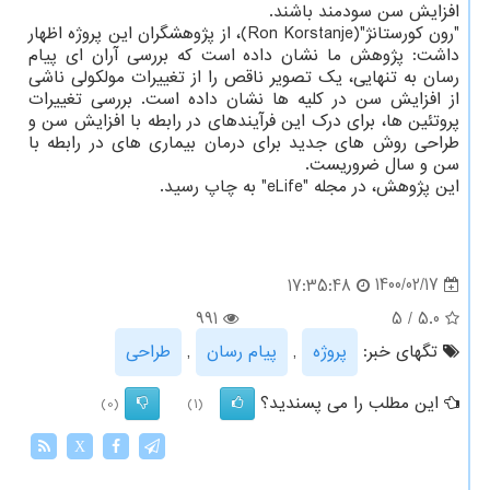
افزایش سن سودمند باشند.
"رون کورستانژ"(Ron Korstanje)، از پژوهشگران این پروژه اظهار
داشت: پژوهش ما نشان داده است که بررسی آران ای پیام
رسان به تنهایی، یک تصویر ناقص را از تغییرات مولکولی ناشی
از افزایش سن در کلیه ها نشان داده است. بررسی تغییرات
پروتئین ها، برای درک این فرآیندهای در رابطه با افزایش سن و
طراحی روش های جدید برای درمان بیماری های در رابطه با
سن و سال ضروریست.
این پژوهش، در مجله "eLife" به چاپ رسید.
1400/02/17
17:35:48
991
5
/
5.0
تگهای خبر:
پروژه
,
پیام رسان
,
طراحی
این مطلب را می پسندید؟
(0)
(1)
X