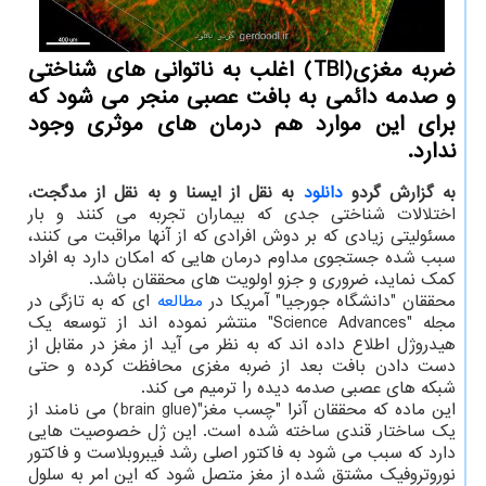
ضربه مغزی(TBI) اغلب به ناتوانی های شناختی
و صدمه دائمی به بافت عصبی منجر می شود که
برای این موارد هم درمان های موثری وجود
ندارد.
به گزارش گردو
دانلود
به نقل از ایسنا و به نقل از مدگجت
،
اختلالات شناختی جدی که بیماران تجربه می کنند و بار
مسئولیتی زیادی که بر دوش افرادی که از آنها مراقبت می کنند،
سبب شده جستجوی مداوم درمان هایی که امکان دارد به افراد
کمک نماید، ضروری و جزو اولویت های محققان باشد.
محققان "دانشگاه جورجیا" آمریکا در
مطالعه
ای که به تازگی در
مجله "Science Advances" منتشر نموده اند از توسعه یک
هیدروژل اطلاع داده اند که به نظر می آید از مغز در مقابل از
دست دادن بافت بعد از ضربه مغزی محافظت کرده و حتی
شبکه های عصبی صدمه دیده را ترمیم می کند.
این ماده که محققان آنرا "چسب مغز"(brain glue) می نامند از
یک ساختار قندی ساخته شده است. این ژل خصوصیت هایی
دارد که سبب می شود به فاکتور اصلی رشد فیبروبلاست و فاکتور
نوروتروفیک مشتق شده از مغز متصل شود که این امر به سلول