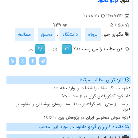
منبع:
گردو دانلود
1400/02/12
20:08:30
739
5
/
5.0
تگهای خبر:
پروژه
,
دانشگاه
,
محقق
,
مطالعه
این مطلب را می پسندید؟
(0)
(1)
X
تازه ترین مطالب مرتبط
شهاب سنگ سقف را شکافت و وارد خانه شد
آیا کولا آشکروفتین گران تر از طلا است؟
چسب زیستی الهام گرفته از صدف سنسورهای پوشیدنی را مقاوم تر
کرد
رتبه هوش مصنوعی ایران در پژوهش بین 12 تا 18
عقیده کاربران گردو دانلود در مورد این مطلب