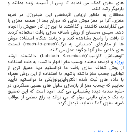
های مغزی کمک می نماید تا پس از آسیب، زنده بمانند و
باردیگر رشد کنند.
محققان به منظور ارزیابی اثربخشی این هیدروژل در ضربه
مغزی، آنرا در مغز موش هایی که دوران بعد از صدمه مغزی را
می گذاراندند، کاشتند و گذاشتند تا این ژل کار خویش را انجام
دهد. سپس محققان از روش شفاف سازی بافت استفاده کردند
تا بافت را واضح مشاهده کنند و دریابند هنگام استفاده موش
ها از مدارهای "دستیابی به درک"(reach-to-grasp) قسمت
های خاص مغز آنها چگونه عمل می کنند.
"لوهیتاش کارامبیا"(Lohitash Karumbaiah) دانشمند ارشد
پروژه
و توسعه دهنده چسب مغز اظهار داشت: به علت استفاده
از روش شفاف سازی بافت ما توانستیم دید عمیق تری از
توانایی چسب مغز داشته باشیم. با استفاده از این روش همراه
با داده های ثبت شده الکتروفیزیولوژیکی ما توانستیم تأیید
نماییم که چسب مغز از بازسازی سلول های عصبی عملکردی در
حفره صدمه دیده پشتیبانی می کند. امید است که این تحقیق
به یک درمان بالینی موثر که می تواند به رفع بعضی از عواقب
ضربه مغزی کمک نماید، تبدیل گردد.