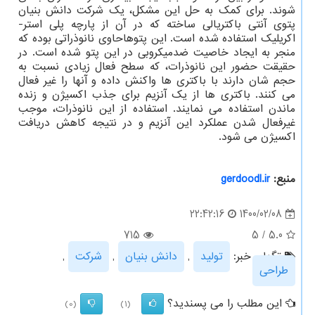
شوند. برای کمک به حل این مشکل، یک شرکت دانش بنیان
پتوی آنتی باکتریالی ساخته که در آن از پارچه پلی استر-
اکریلیک استفاده شده است. این پتوهاحاوی نانوذراتی بوده که
منجر به ایجاد خاصیت ضدمیکروبی در این پتو شده است. در
حقیقت حضور این نانوذرات، که سطح فعال زیادی نسبت به
حجم شان دارند با باکتری ها واکنش داده و آنها را غیر فعال
می کنند. باکتری ها از یک آنزیم برای جذب اکسیژن و زنده
ماندن استفاده می نمایند. استفاده از این نانوذرات، موجب
غیرفعال شدن عملکرد این آنزیم و در نتیجه کاهش دریافت
اکسیژن می شود.
منبع:
gerdoodl.ir
1400/02/08
22:42:16
715
5
/
5.0
تگهای خبر:
تولید
,
دانش بنیان
,
شركت
,
طراحی
این مطلب را می پسندید؟
(0)
(1)