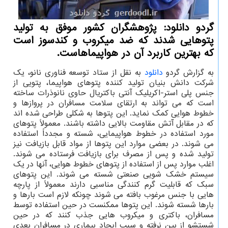
گردو دانلود: پژوهشگران کشور موفق به تولید
پتوهایی شدند که ضد میکروب و کندسوز است
که بهترین کاربرد آن در هواپیماهاست.
به گزارش گردو
دانلود
به نقل از ستاد توسعه فناوری نانو، یک
شرکت دانش بنیان تولید کننده پتوهای هواپیما، پتویی از
جنس پلی استر-اکریلیک آنتی باکتریال حاوی نانوذرات ساخته
است که می تواند به ارتقای سلامت مسافران در پروازها و
خطوط هوایی کمک نماید. این پتوها به شکلی طراحی شده اند
که در مقابل آتش مقاومت بالایی داشته باشند. معمولاً پتوهای
مورد استفاده در خطوط هواپیمایی، شسته و مجدداً استفاده
می شوند. در بعضی موارد این پتوها از مواد قابل بازیافت نیز
تولید شده و پس از مصرف برای بازیافت فرستاده می شوند.
اغلب موارد پس از استفاده از پتوهای خطوط هوایی، آنها در یک
سیستم خشک شویی صنعتی شسته می شوند. این پتوهای
سبک که قابلیت گرم کنندگی مناسبی دارند معمولاً از پارچه
هایی با جنس مرغوب بافته می شوند چونکه لازم است بارها و
بارها شسته شوند. این پتوها ممکنست در حین استفاده توسط
مسافران، باکتری و میکروب هایی جذب کنند که در حین
شستشو از بین نرفته و سبب ایجاد بیماری در مسافران بعدی