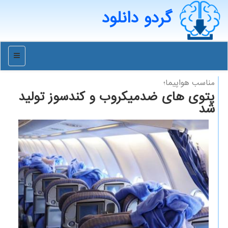
گردو دانلود
منو
مناسب هواپیما؛
پتوی های ضدمیكروب و كندسوز تولید
شد