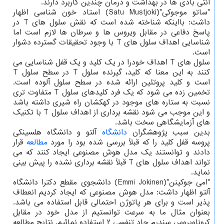
آنتی بادی ها در بهداشت و درمان چندین کاربرد دارند.
"ساتو موجوکی"(Satu Mustjoki) استاد خون شناسی اظهار
داشت: بااینکه شناخته شده است که نقش سلول های T در
پاسخ دفاعی در مقابل ویروس ها و سرطان ها لازم است اما
شناسایی اهداف سلول های T با وجود تحقیقات گسترده دشوار
است.
سلول های T اهداف خودرا در یک کلید و یک قفل شناسایی می
کنند به این معنا که کلید، گیرنده سلول T در سطح سلول T
است و کلید پروتئین ارائه شده در سطح سلول آلوده است.
تخمین زده می شود که یک فرد کلیدهای سلول T متفاوت تری
نسبت به ستاره های موجود در کهکشان راه شیری داشته باشد
و این موجب می شود نقشه برداری از اهداف سلول T با تکنیک
های آزمایشگاهی سخت باشد.
بدین سبب پژوهشگران
دانشگاه
آلتو و دانشگاه هلسینکی
پروسه قفل کلید را که قبلاً بررسی شده بود را مورد
مطالعه
قرار
دادند و توانستند یک مدل هوش مصنوعی ایجاد کنند که می
تواند اهداف سلول های T قبلاً نقشه برداری نشده را پیش بینی
نماید.
"امی جوکینن"(Emmi Jokinen) دانشجوی مقطع دکترا دانشگاه
آلتو اظهار داشت: مدل هوش مصنوعی که ایجاد کردیم انعطاف
پذیر است و برای هر پاتوژن احتمالی قابل استفاده می باشد.
بعنوان مثال ما به سرعت توانستیم از مدل خود در مقابل
کروناویروس سندرم حاد تنفسی ۲ استفاده نمائیم. نتایج مطالعه