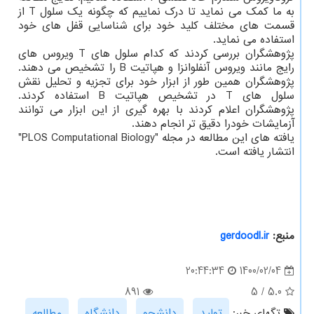
به ما کمک می نماید تا درک نماییم که چگونه یک سلول T از
قسمت های مختلف کلید خود برای شناسایی قفل های خود
استفاده می نماید.
پژوهشگران بررسی کردند که کدام سلول های T ویروس های
رایج مانند ویروس آنفلوانزا و هپاتیت B را تشخیص می دهند.
پژوهشگران همین طور از ابزار خود برای تجزیه و تحلیل نقش
سلول های T در تشخیص هپاتیت B استفاده کردند.
پژوهشگران اعلام کردند با بهره گیری از این ابزار می توانند
آزمایشات خودرا دقیق تر انجام دهند.
یافته های این مطالعه در مجله "PLOS Computational Biology"
انتشار یافته است.
منبع:
gerdoodl.ir
1400/02/04
20:44:34
891
5
/
5.0
تگهای خبر:
تولید
,
دانشجو
,
دانشگاه
,
مطالعه