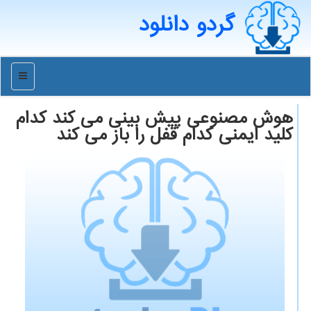
گردو دانلود
منو
هوش مصنوعی پیش بینی می كند كدام
كلید ایمنی كدام قفل را باز می كند