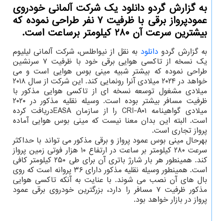
به گزارش گردو دانلود یک شرکت آلمانی خودروی
عمودپرواز برقی با ظرفیت ۷ نفر طراحی نموده که
بیشترین سرعت آن ۲۸۰ کیلومتر برساعت است.
به گزارش گردو
دانلود
به نقل از نیواطلس، شرکت آلمانی لیلیوم
یک نسخه از تاکسی هوایی برقی خود با ظرفیت ۷ سرنشین
طراحی نموده که بیشتر شبیه مینی بوس هوایی است و می
خواهد در ۲۰۲۴ میلادی آنرا رونمایی کند. این شرکت از سال ۲۰۱۸
میلادی مشغول توسعه نسخه ای از تاکسی هوایی مذکور با
ظرفیت مسافر بیشتر بوده است. وسیله نقلیه مذکور در ۲۰۲۰
میلادی گواهینامه CRI-A۰۱ را از سازمان EASAدریافت کرده
است. البته این بدان معنا نیست که مینی بوس هوایی آماده
پرواز تجاری است.
بهرحال مینی بوس عمود پرواز و برقی مذکور می تواند با حداکثر
سرعت ۲۸۰ کیلومتر بر ساعت در ارتفاع ۱۰ هزار فوتی زمین پرواز
کند. همینطور هر بار شارژ باتری آن برای طی ۲۵۰ کیلومتر کافی
است. همینطور وسیله نقلیه مذکور دارای ۳۶ پروانه است که روی
بال های آن نصب می شوند. با عنایت به آنکه تاکسی هوایی
مذکور ظرفیت ۷ مسافر را دارد، بزرگترین خودروی برقی عمود
پرواز در بازار خواهد بود.