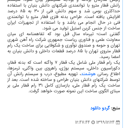
رانش قطار مترو با توانمندی شرکتهای دانش بنیان با استفاده
حداکثری بومی شد و سهم دانش فنی از ۳۰ به ۸۵ درصد
افزایش یافته است. طراحی بدنه فلزی قطار مترو با توانمندی
فنی در حال انجام می باشد و با استفاده از تجهیزات ایران
ساخت از جنس کربن استیل تولید می شود.
گفتنی است؛ تیرماه سال قبل بود که تفاهمنامه ای میان
معاونت علمی و فناوری ریاست جمهوری شرکت راه آهن شهری
تهران و حومه و صندوق نوآوری و شکوفایی برای ساخت یک رام
قطار متروی تهران با ۸۵ درصد قطعات داخلی و دانش بنیان به
امضا رسید.
یک رام قطار ملی شامل یک قطار ۷ واگنه است که بدنه قطار،
دکوراسیون داخلی، سیستم بوژی، راهروی بین واگنی، ترمزها،
اطلاع رسانی
هوشمند
، تهویه مطبوع، درب و سیستم رانش آن
توسط شرکتهای دانش بنیان طراحی و ساخته شده است. بعد از
ساخت یک رام قطار ملی، بازسازی کامل ۳۱ رام قطار ملی بر
مبنای الگوی ساخت این نمونه صورت خواهد گرفت.
منبع:
گردو دانلود
1399/12/24
12:47:44