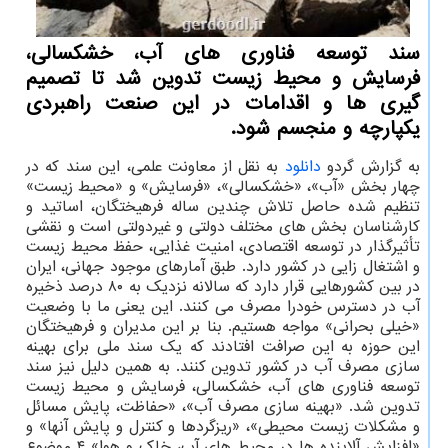
سند توسعه فناوری های آب، خشکسالی،
فرسایش و محیط زیست تدوین شد تا تصمیم
گیری ها و اقدامات در این صنعت راهبردی
یکپارچه و منجسم شود.
به گزارش گردو
دانلود
به نقل از معاونت علمی، این سند که در
چهار بخش «آب»، «خشکسالی»، «فرسایش» و «محیط زیست»
تنظیم شده حاصل تلاش چندین ساله فرهیختگان، اساتید و
کارشناسان بخش های مختلف دولتی و غیردولتی است و نقشی
تأثیرگذار در توسعه اقتصادی، امنیت غذایی، حفظ محیط زیست
و اشتغال زایی در کشور دارد. طبق آمارهای موجود جهانی، ایران
در بین کشورهایی قرار دارد که سالانه نزدیک به ۸۰ درصد ذخیره
آب در دسترس خودرا مصرف می کنند. این یعنی ما با وضعیت
«خیلی بحرانی» مواجه هستیم. بنا بر این مدیران و فرهیختگان
این حوزه به این صرافت افتادند که یک سند ملی برای بهینه
سازی مصرف آب در کشور تدوین کنند. به همین دلیل نیز سند
توسعه فناوری های آب، خشکسالی، فرسایش و محیط زیست
تدوین شد. «بهینه سازی مصرف آب»، «حفاظت، پایش مسائل
و مشکلات زیست محیطی»، «ریزگردها و کنترل و پایش آنها» و
«افزایش آلاینده ها در محیط های آب، خاک و هوا» ۴ موضوع