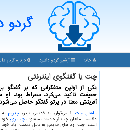
گردو د
خانه
آرشیو گردو دانلود
درباره گردو دانل
چت یا گفتگوی اینترنتی
یكی از اولین متفكرانی كه بر گفتگو بر
حقیقت تاكید می‌كرد، سقراط بود. او م
آفرینشِ معنا در پرتو گفتگو حاصل می‌شود.
ماهان چت
را می
توان به قدیمی ترین
چتروم
به س
دانست. ماهان چت از خدمات متفاوت
چت روم
خود ر
است. چت روم های قدیمی به دلیل قدمت زیاد خود دار