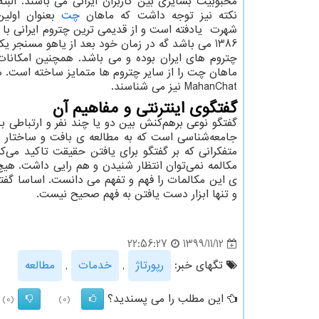
محبوبیت بسایری بین کاربران ایرانی می باشند. البته
نکته نیز توجه داشت که ماهان
چت
بعنوان اولی
شهرت یادفته است و از قدیمی ترین چتروم ایرانی ب
1386 می باشد گه در زمان خود بعد از یاهو مسنجر یک
چتروم های ایران بوده و می باشد. همچنین امکانات
ماهان چت را از سایر چتروم ها متمایز ساخته است. 
MahanChat
نیز می شناسند.
گفتگوی اینترنتی و مفاهیم آن
گفتگو نوعی برهم‌کنش بین دو یا چند نفر و ارتباطی ب
جامعه‌شناسی است که به مطالعه ی بافت و ساختار رفتا
متفکرانی که بر گفتگو برای یافتن حقیقت تاکید می‌کر
مکالمه نمی‌توان انتظار شنیدن و هم رایی داشت. هیچ
ی این مکالمات را فهم و تفهم می دانست. اساسا گفتگ
و تنها ابزار دست یافتن به فهم صحیح نیست.
1399/11/12
22:56:27
تگهای خبر:
رپورتاژ
,
خدمات
,
مطالعه
این مطلب را می پسندید؟
(0)
(0)