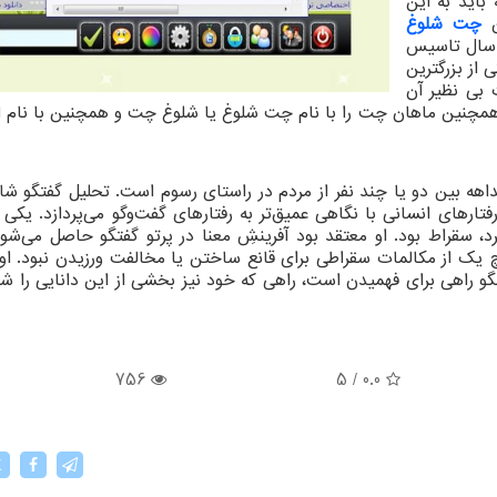
 باید به این
ن
چت شلوغ
ا سال تاسیس
ی از بزرگترین
 بی نظیر آن
همچنین ماهان چت را با نام چت شلوغ یا شلوغ چت و همچنین با نام ا
داهه بین دو یا چند نفر از مردم در راستای رسوم است. تحلیل گفتگو شاخ
رهای انسانی با نگاهی عمیق‌تر به رفتارهای گفت‌وگو می‌پردازد. یکی ا
د، سقراط بود. او معتقد بود آفرینشِ معنا در پرتو گفتگو حاصل می‌شو
 یک از مکالمات سقراطی برای قانع ساختن یا مخالفت‌ ورزیدن نبود. او
و راهی برای فهمیدن است، راهی که خود نیز بخشی از این دانایی را ش
756
5
/
0.0
X