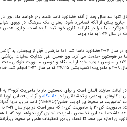
 تنها سه سال بعد از آنکه فضانورد ناسا شده، رخ خواهد داد. وی در 
ند. چاری پیش از آنکه فضانورد شود، بعنوان یک سرهنگ در نیروی هوایی
 از ۲ هزار و ۵۰۰ ساعت کار با هواگرد سبک را در کارنامه کاری خود ثبت کرده است. چاری همین
به ماه برود.
مارشبرن در استیتسویل، کارولینای شمالی متولد شد و در سال ۲۰۰۴ فضانورد ناسا شد. اما مارشبرن قبل از پیوستن 
 ناسا در هوستون خدمت می کرد. وی همین طور هدایت عملیات پزشکی ا
فضایی بین المللی را بر عهده داشت و ماموریت سال ۲۰۲۱ را سومین بازدید خود از ایستگاه و دومین ماموریت طولان
داند. مارشبرن قبلاً بعنوان عضو خدمه" STS-۱۲۷" در سال ۲۰۰۹ و ماموریت اکسپدیشن ۵
اما سومین فضانورد که مارر است اهل سانکت وند
ی از کارهای مهندسی و تحقیقاتی را در
دانشگاه
و آژانس فضایی اروپا ا
ناسا در اطلاعیه ای که به اشتراک گذاشت،
هد داشت، البته این نخستین ماموریت تجاری کرو نخواهد بود که با هم
انوردان اجازه می دهد تا تعداد زیادی تحقیقات علمی در محیط ریزگران