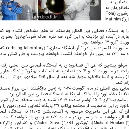
ه ایستگاه فضایی بین
ن فضانوردان به
اسامی "راجا چاری"(Raja Chari) و "تام مارشبرن"(Tom
Marshburn) از ناسا و یک فضانورد به نام "ماتیاس مارر"(Matthias
را به ایستگاه فضایی بین المللی بفرستند اما هنوز مشخص نشده چه ک
رم در آینده ای نزدیک به این گروه سه نفره اضافه شود."چاری" بعنوان ف
"کرو-۳" خواهند بود.
در سال ۲۰۲۱ فضانوردان این ماموریت به فضانور
استگاه فضایی بین المللی مستقر هستند و احیانا ماه مه ۲۰۲۱ به زمین باز خواهند گشت، خواهند پیوست و طی شش
ماموریت موفق پیشین که طی آن فضانوردان به ایستگاه فضایی بین المللی رفته 
سال جاری میلادی به ایستگاه فضایی بین المللی(ISS) رفتند و ناسا بالاخره موفق شد بعد از سال
ام کند.
"بهنکن" و "هارلی" بعد از دو ماه اقامت در ایستگاه فضایی بین المللی در ماه آگوست ۲۰۲۰ به زمین بازگشتند. 
ماموریت "کرو-۱" نیز مدتی پیش با موفقیت انجام شد. ماموریت"کرو-۱" ۱۵ نوامبر ساعت ۷: ۲۷ شب به وق
۳: ۵۷ بامدادان دوشنبه به وقت تهران) انجام شد. فضانوردان این ماموریت از مجتمع پرتاب ۳۹ پایگاه ف
ایستگاه فضایی بین المللی ترک کردند. این فضانوردان که طی این ماموریت موسوم به
المللی رفتند حدود شش ماه در ایستگاه فضایی بین المللی خواهند ماند و سپس در ماه مه ۲۰۲۱ به زم
ماموریت فضانوردان