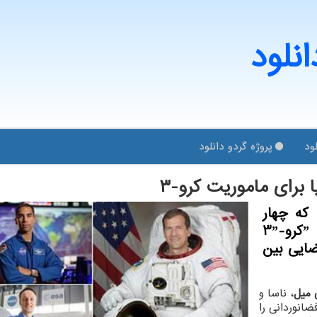
انلود
ود
پروژه گردو دانلود
 برای ماموریت كرو-۳
 که چهار
فضانود را در ماموریتی تحت عنوان ˮکرو-3ˮ
ایستگاه فضایی بین
ی میل
، ناسا و
ن از فضانوردانی را