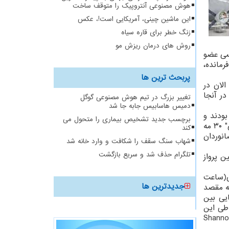
هوش مصنوعی آنتروپیک را متوقف ساخت
این ماشین چینی، آمریکایی است!، عکس
زنگ خطر برای قاره سیاه
روش های درمان ریزش مو
سی عضو
رمانده،
پربحث ترین ها
دان ماموریت اکسپدیشن در " آزمایشگاه مداری" (orbiting laboratory) که الان در
 ماه در آنجا
تغییر بزرگ در تیم هوش مصنوعی گوگل
دمیس هاسابیس جابه جا شد
بودند و
برچسب جدید تشخیص بیماری را متحول می
مهمترین آنها "دمو-۲" (Demo-۲) بود، صورت خواهد گرفت. در ماموریت "دمو-۲" دو فضانورد به نام "باب بهنکن" و "داگ هارلی" ۳۰ مه
کند
 ۲۰۱۱ میلادی، دو تن از فضانوردان
شهاب سنگ سقف را شکافت و وارد خانه شد
تلگرام حذف شد و سریع بازگشت
این پرواز نخستین پرواز
ت منطقه زمانی شرقی(ساعت
جدیدترین ها
ضایی کندی زمین را به مقصد
 اکسپدیشن ۶۴/۶۵ به ایستگاه فضایی بین
ین باز خواهند گشت. طی این
 ناسا به اسامی "مایکل هاپکینز"(Michael Hopkins)، "ویکتور گلاور"(Victor Glover) و "شانون واکر"(Shannon