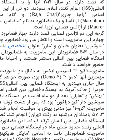
که قصد دارند در سال ۲۰۲۱ آنها را ب
المللی(ISS) اعزام کنند، اعلام نمودند. دو تن از ای
Maurer) از آژانس فضایی اروپا است.
گرچه این دو آژانس فضایی قصد دارند چهار فضانورد 
چهارم این ماموریت است و انتظار می رود فضانورد چها
"مارشبرن" بعنوان خلبان و "مارر" بعنوان
متخصص
ماموریت 
حضور خواهند داشت.
ماموریت"کرو-۳" اسپیس ایکس به دنبال دو 
خودرا از خاک آمریکا به ایستگاه فضایی بین المللی اعز
سرنشین دار "کرو دراگون" بود که پس از هشت ژوئیه ۲۰۱۱ یک فضانورد را از خاک آمریکا به ایستگاه فضایی بین المللی برد.
Walker) و سوئیچی ناگوچی(Soichi Noguchi) فضانورد ژاپنی برای شش ماه اقامت به ایستگاه فضایی بین المللی اعزام شدند.