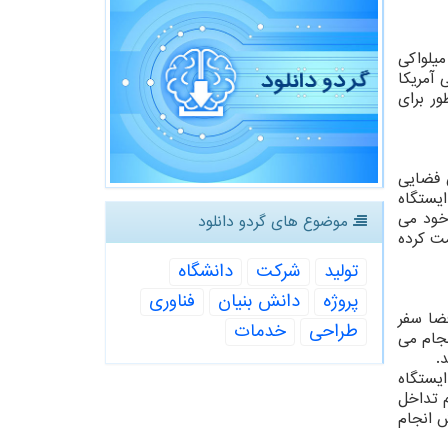
میلواکی
 آمریکا
 طور برای
به آژانس فضایی
یستگاه
ی مدت خود می
موضوع های گردو دانلود
۳۴/۳ که در سال ۲۰۱۳ انجام شد، خدمت کرده
تولید
شركت
دانشگاه
پروژه
دانش بنیان
فناوری
ل در ایالت سارلند آلمان است و برای نخستین بار با ماموریت کرو-۳ به فضا سفر
طراحی
خدمات
نجام می
 اظهار داشت: ماموریت کرو-۳ با ماموریت کرو-۲ که مقرر است در بهار سال ۲۰۲۱ به ایستگاه
 تداخل
ش انجام