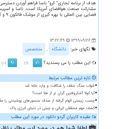
هدف از برنامه تجاری" کرو" ناسا فراهم آوردن دسترسی
فضایی بین المللی با بهره گیری از موشک فالکون ۹ و کپسول کرو دراگون اسپیس ایکس قرارداد بسته اند.
1399/09/26
13:22:49
تگهای خبر:
دانشگاه
,
متخصص
این مطلب را می پسندید؟
(0)
(1)
تازه ترین مطالب مرتبط
شهاب سنگ سقف را شکافت و وارد خانه شد
آیا کولا آشکروفتین گران تر از طلا است؟
چسب زیستی الهام گرفته از صدف سنسورهای پوشیدنی را مقا
کشف مهم محققان ایرانی و چینی در دنیای انرژی پاک
عقیده کاربران گردو دانلود در مورد این مطلب
لطفا شما هم
در مورد این مطلب
نظر 