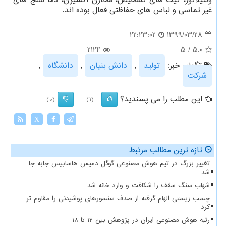
غیر تماسی و لباس های حفاظتی فعال بوده اند.
1399/03/28
22:23:02
2124
5
/
5.0
تگهای خبر:
تولید
,
دانش بنیان
,
دانشگاه
,
شركت
این مطلب را می پسندید؟
(0)
(1)
X
تازه ترین مطالب مرتبط
تغییر بزرگ در تیم هوش مصنوعی گوگل دمیس هاسابیس جابه جا
شد
شهاب سنگ سقف را شکافت و وارد خانه شد
چسب زیستی الهام گرفته از صدف سنسورهای پوشیدنی را مقاوم تر
کرد
رتبه هوش مصنوعی ایران در پژوهش بین 12 تا 18