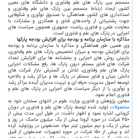
منسجم بین پارک های علم وفناوری و دانشگاه های معین
کشور، ایجاد ارتباط منسجم بین پارک های علم وفناوری و
استانداری های کشور، هماهنگی با صندوق نوآوری و شکوفایی
جهت پشتیبانی از واحدهای فناور و همکاری و مشارکت با
معاونت علمی و فناوری ریاست جمهوری همچون سیاست های
اجرایی در پارک های علم و فناوری است.
مذاکره با سازمان برنامه و بودجه برای افزایش بودجه پارکها
وی همین طور هماهنگی و مذاکره با سازمان برنامه و بودجه
برای افزایش بودجه و میزان تخصیص پارک های علم وفناوری،
بازبینی روش های اجرایی و بخشنامه ها برای افزایش تعداد
شرکت های فناور مستقر درون پارک ها، رفع مشکلات اجرایی
پارک های علم وفناوری، تلاش بر گسترش بازار شرکت های
دانش بنیان و فناور مستقر در پارک ها و مراکز رشد و بالاخره
توسعه اصول مدیریت حرفه ای و تربیت مدیران آینده مراکز رشد
و نوآوری را از دیگر سیاست های اجرایی در پارک های علم و
فناوری اعلام نمود.
معاون پژوهش و فناوری وزارت علوم در انتهای سخنان خود به
محصولات
تولید شده توسط پارک های علم و فناوری در دوران
کرونایی اشاره نمود و اظهار داشت: در طول این مدت بیش از
۴۵۰ شرکت در حوزه کرونا بیش از یک میلیون ماسک در روز و
بیش از یک و نیم میلیون لیتر مواد ضدعفونی در روزتولید کرده
اند و بیش از ۱۵۰ شرکت در حوزه تجهیزات ضدعفونی از قبیل
ونتیلاتور، کیت های تشخیص، مخازن اکسیژن، دما سنج های