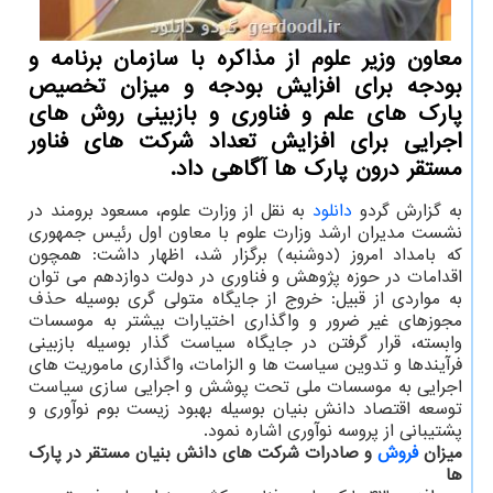
معاون وزیر علوم از مذاكره با سازمان برنامه و
بودجه برای افزایش بودجه و میزان تخصیص
پارك های علم و فناوری و بازبینی روش های
اجرایی برای افزایش تعداد شركت های فناور
مستقر درون پارك ها آگاهی داد.
به گزارش گردو
دانلود
به نقل از وزارت علوم، مسعود برومند در
نشست مدیران ارشد وزارت علوم با معاون اول رئیس جمهوری
که بامداد امروز (دوشنبه) برگزار شد، اظهار داشت: همچون
اقدامات در حوزه پژوهش و فناوری در دولت دوازدهم می توان
به مواردی از قبیل: خروج از جایگاه متولی گری بوسیله حذف
مجوزهای غیر ضرور و واگذاری اختیارات بیشتر به موسسات
وابسته، قرار گرفتن در جایگاه سیاست گذار بوسیله بازبینی
فرآیندها و تدوین سیاست ها و الزامات، واگذاری ماموریت های
اجرایی به موسسات ملی تحت پوشش و اجرایی سازی سیاست
توسعه اقتصاد دانش بنیان بوسیله بهبود زیست بوم نوآوری و
پشتیبانی از پروسه نوآوری اشاره نمود.
میزان
فروش
و صادرات شرکت های دانش بنیان مستقر در پارک
ها