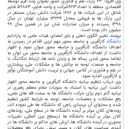
وی افزود: ۴۳ پارک علم و فناوری کشور بعنوان پلت فرم توسعه
اقتصادی منطقه با تعداد۹۲۱۳شرکت و واحد فناور، ۵۹۸۸۳ فناور
شاغل در این شرکت ها و ۱۶۸۲ شرکت‏ دانش ‏بنیان مستقر در
این پارک ها به فروشی معادل ۱۳۲۳۴ میلیارد تومان در سال
۱۳۹۸ رسیدند و میزان صادرات شان نیز در همین سال ۹۹
میلیون دلار بوده است.
برومند تغییر الگوی ذهنی و باور اعضای هیات علمی به پارادایم
دانشگاه
کارآفرین و جامعه محور مهم ترین اقدام در رسیدن به
اهداف دانشگاه کارآفرین و جامعه محور عنوان نمود و اظهار
داشت: از اهداف دانشگاه کارآفرین و جامعه محور می توان به
تقاضا محور شدن رساله ها و پایان نامه ها، ارتباط تنگاتنگ با
جامعه و صنعت، توجه به چالش ها و مشکلات ملی، پیشتازی
در علم و فناوری در کلاس جهانی و تربیت دانش آموختگان نوآور
و کارآفرین اشاره نمود.
وی درباب تنظیم بیانیه دانشگاه کارآفرین و جامعه محور اظهار
داشت: این بیانیه با استناد به منویات مقام معظم رهبری در
بیانیه گام دوم برای حرکت دانشگاه ها به سمت قله های علمی،
رفع مشکلات و معضلات جامعه، توجه به شرایط کشور تنظیم
شده و محتوای آن برمبنای راهی که دانشگاه ها طی نموده اند،
روندهای کلان موثر بر آینده دانشگاه ها در سطح ملی، روندهای
کلان موثر بر آینده دانشگاه ها درسطح بین المللی، تغییرات
محوری در آینده دانشگاه ها، ارزش های حاکم بر دانشگاه ها در
آینده، سیاست های کلان و مسیر پیش روبرای رفع معضلات