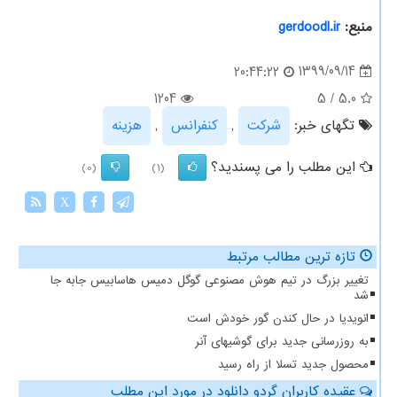
منبع:
gerdoodl.ir
1399/09/14
20:44:22
1204
5
/
5.0
تگهای خبر:
شركت
,
كنفرانس
,
هزینه
این مطلب را می پسندید؟
(0)
(1)
X
تازه ترین مطالب مرتبط
تغییر بزرگ در تیم هوش مصنوعی گوگل دمیس هاسابیس جابه جا
شد
انویدیا در حال کندن گور خودش است
به روزرسانی جدید برای گوشیهای آنر
محصول جدید تسلا از راه رسید
عقیده کاربران گردو دانلود در مورد این مطلب