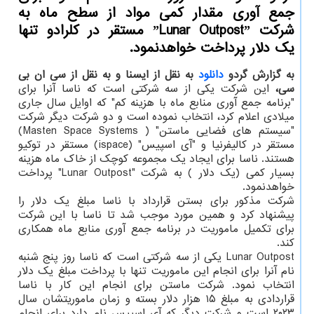
جمع آوری مقدار کمی مواد از سطح ماه به
شرکت ˮLunar Outpostˮ مستقر در کلرادو تنها
یک دلار پرداخت خواهدنمود.
به گزارش گردو
دانلود
به نقل از ایسنا و به نقل از سی ان بی
سی،
این شرکت یکی از سه شرکتی است که ناسا آنرا برای
"برنامه جمع آوری منابع ماه با هزینه کم" که اوایل سال جاری
میلادی اعلام کرد، انتخاب نموده است و دو شرکت دیگر شرکت
"سیستم های فضایی ماستن" ( Masten Space Systems)
مستقر در کالیفرنیا و "آی اسپیس" (ispace) مستقر در توکیو
هستند. ناسا برای ایجاد یک مجموعه کوچک از خاک ماه هزینه
بسیار کمی (یک دلار ) به شرکت "Lunar Outpost" پرداخت
خواهدنمود.
شرکت مذکور برای بستن قرارداد با ناسا مبلغ یک دلار را
پیشنهاد کرد و همین مورد موجب شد تا ناسا با این شرکت
برای تکمیل ماموریت در برنامه جمع آوری منابع ماه همکاری
کند.
Lunar Outpost یکی از سه شرکتی است که ناسا روز پنج شنبه
نام آنرا برای انجام این ماموریت تنها با پرداخت مبلغ یک دلار
انتخاب نمود. شرکت ماستن برای انجام این کار با ناسا
قراردادی به مبلغ ۱۵ هزار دلار بسته و زمان ماموریتشان سال
۲۰۲۳ است و شرکت دیگر که آی اسپیس نام دارد برای انجام