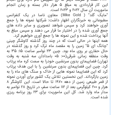
این کار قراردادی به مبلغ ۵ هزار دلار بسته و زمان انجام
ماموریت آن سال ۲۰۲۲ و ۲۰۲۳ است.
"مایک گلد" ( Mike Gold) معاون ناسا در یک کنفرانس
مطبوعاتی به خبرنگاران اظهار داشت: شرکتها نمونه ها را جمع
آوری خواهند کرد و سپس شواهد تصویری و سایر داده های
جمع آوری شده را در اختیار ما قرار می دهند و سپس مبلغ به
آنها پرداخت شده و این نمونه ها را جمع آوری خواهیم کرد.
همه اینها در حالی است که در چند روز گذشته کاوشگر چینی
"چانگ ای ۵" زمین را به مقصد ماه ترک کرد و روز گذشته در
حال حفاری بر روی ماه بود. چین ۲۳ نوامبر ساعت ۱۵: ۳۵ به
وقت منطقه زمانی شرقی(۰۰: ۰۵ بامدادان سه شنبه به وقت
تهران) فضاپیمای بدون سرنشین خودرا به سمت کره ماه پرتاب
کرد. چین این فضاپیمای بدون سرنشین را با این هدف پرتاب
کرد که این فضاپیما نمونه هایی از خاک و سنگ های ماه را به
زمین بازگرداند. این نخستین تلاش یک کشور برای آوردن نمونه
از قمر طبیعی زمین از دهه ۱۹۷۰ تا حالا است. این کاوشگر ۸
هزار و ۲۰۰ کیلوگرمی بعد از ۱۱۲ ساعت سفر، در تاریخ ۲۸ نوامبر به
مدار ماه وارد شد. کل این ماموریت برای ۲۳ روز برنامه ریزی
شده است.