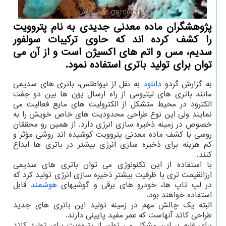
پژوهشگران ماده معدنی جدیدی به نام پتروویت
را كشف كرده اند كه حاوی تركیبات سولفور
سدیم، مس و اتم های اكسیژن است و از آن می
توان برای تولید باتری استفاده نمود.
به گزارش گردو
دانلود
به نقل از نیواطلس، باتری های سدیمی
مانند باتری های لیتیومی از راه ارسال یون ها بین دو جفت
الکترود در محیط متشکل از الکترولیت های مایع فعالیت می
نمایند ولی این نوع طراحی محدودیت های خاص خویش را به
خصوص در زمینه ذخیره سازی انرژی دارد. از همین رو محققان
روسی با کشف ماده معدنی پتروویت کوشیده اند روشی مؤثر و
کم هزینه برای ذخیره سازی انرژی بیشتر در باتری ها ابداع
کنند.
با استفاده از این تکنولوژی می توان باتری های سدیمی
ارزانقیمت تری با ظرفیت بیشتر ذخیره سازی انرژی تولید کرد که
در لپ تاپ ها، خودرو های برقی و گوشیهای
هوشمند
قابل
استفاده خواهند بود.
البته یک چالش مهم در زمینه تولید این باتری های جدید
طراحی کاتد آنهاست که عمر مفید پایینی دارند.
برای غلبه بر این مشکل می توان از پتروویت برای تولید کاتد