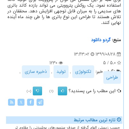
استفاده نمود. یک روکش پتروویتی می تواند بازده کاتد باتری
های سدیمی را به میزان قابل توجهی افزایش دهد. محققان در
تلاش هستند تا طراحی این نوع باتری ها را طی چند ماه آینده
نهایی کنند.
منبع:
گردو دانلود
1399/08/28
13:43:02
1230
5
/
5.0
تگهای خبر:
تكنولوژی
,
تولید
,
ذخیره سازی
,
طراحی
این مطلب را می پسندید؟
(0)
(1)
X
تازه ترین مطالب مرتبط
چسب زیستی الهام گرفته از صدف سنسورهای پوشیدنی را مقاوم تر