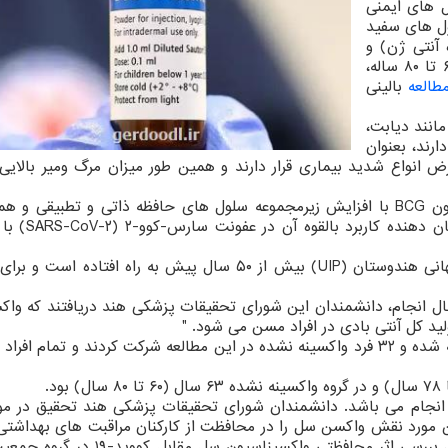
لول های ایمنی
ل های سفید
 آنتی ژن) و
میزان کل آنتی بادی در گروهی از افراد مسن سالم ۶۰ تا ۸۰ ساله،
طالعه
بالینی
ایی مانند دیابت،
ارند، بعنوان
ض انواع شدید بیماری قرار دارند و همین طور میزان مرگ ومیر بالایی
دانشمندان در این تحقیق نتیجه گرفتند: "واکسیناسیون BCG با افزایش زیرمجموعه سلول های حافظه ذاتی و تطبیق
سطح کل آنتی بادی در افراد مسن همراه بود
واکسن BCG بعنوان قسمتی از برنامه ایمن سازی جهانی هندوستان (UIP) بیش از ۵۰ سال پیش به راه افتاده
حال انجام، دانشمندان این شورای تحقیقات پزشکی هند دریافتند که وا
 کل آنتی بادی در افراد مسن می شود. "
از ماه ژوئیه تا سپتامبر، ۸۶ نفر ازجمله ۵۴ فرد واکسینه شده و ۳۲ فرد واکسینه نشده در این مطالعه شرکت کردند و تمام
ش بالینی جهت بررسی اثر BCG در حال انجام می باشد. دانشمندان شورای تحقیقات پزشکی هند تحقیق در 
ین مورد نقش واکسن سل را در محافظت از کارکنان مراقبت های بهداشتی
افراد ارزیابی می نماید. مطالعات بسیار اندکی در حال بررسی اثر محافظتی واکسیناس