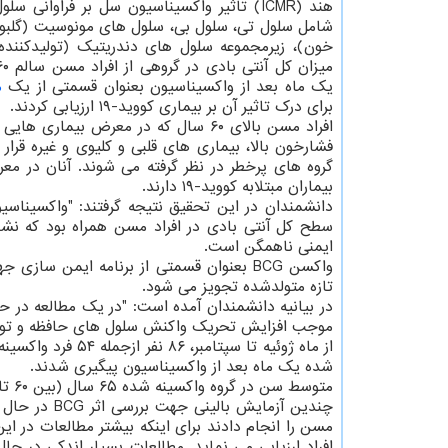
هند (ICMR) تاثیر واکسیناسیون سل بر فراوانی س
شامل سلول تی، سلول بی، سلول های مونوسیت (گلبو
خون)، زیرمجموعه سلول های دندریتیک (تولیدکننده
یک ماه بعد از واکسیناسیون بعنوان قسمتی از یک
م
برای درک تاثیر آن بر بیماری کووید-۱۹ ارزیابی کردند.
افراد مسن بالای ۶۰ سال که در معرض بیماری ه
فشارخون بالا، بیماری های قلبی و کلیوی و غیره قرار د
گروه های پرخطر در نظر گرفته می شوند. آنان در معر
بیماران مبتلابه کووید-۱۹ دارند.
ایمنی ناهمگن است.
تازه متولدشده تجویز می شود.
در بیانیه دانشمندان آمده است: "در یک مطالعه در 
موجب افزایش تحریک واکنش سلول های حافظه و تولید
شده یک ماه بعد از واکسیناسیون پیگیری شدند.
متوسط سن در گروه واکسینه شده ۶۵ سال (بین ۶۰ تا ۷۸ سال) و در گروه واکسینه نشده ۶۳ سال (۶۰ تا ۸۰ سال) بود.
چندین آزمای
مسن را انجام دادند برای اینکه بیشتر مطالعات در ا