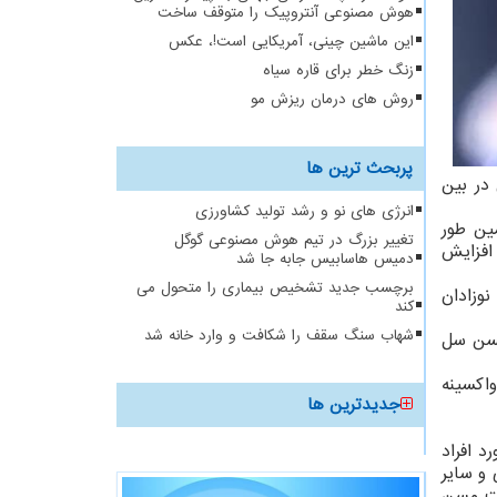
هوش مصنوعی آنتروپیک را متوقف ساخت
این ماشین چینی، آمریکایی است!، عکس
زنگ خطر برای قاره سیاه
روش های درمان ریزش مو
پربحث ترین ها
 در بین
انرژی های نو و رشد تولید کشاورزی
ی و همین طور
تغییر بزرگ در تیم هوش مصنوعی گوگل
 که نشان دهنده کاربرد بالقوه آن در عفونت سارس-کوو-۲ (SARS-CoV-۲) با افزایش
دمیس هاسابیس جابه جا شد
برچسب جدید تشخیص بیماری را متحول می
 است و برای نوزادان
کند
شهاب سنگ سقف را شکافت و وارد خانه شد
کسن سل
 افراد واکسینه
جدیدترین ها
مورد افراد
 و سایر
یون سل مقابل کووید-۱۹ در گروه جمعیت مسن