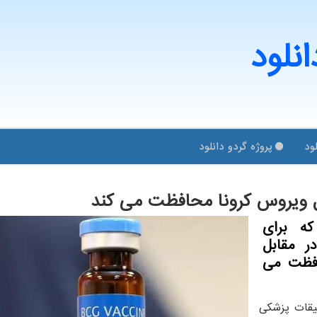
انلود
ود
پروژه گردو دانلود
ل ویروس كرونا محافظت می كند
ضوی واكسن سل (BCG) كه برای
ر مقابل
ن محافظت می
یقات پزشکی