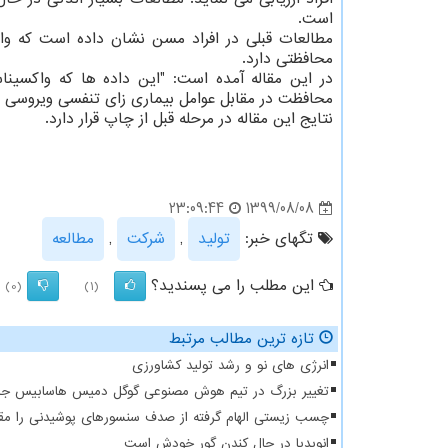
است.
مطالعات قبلی در افراد مسن نشان داده است که وا
محافظتی دارد.
در این مقاله آمده است: "این داده ها که واکسین
محافظت در مقابل عوامل بیماری زای تنفسی ویروسی ه
نتایج این مقاله در مرحله قبل از چاپ قرار دارد.
1399/08/08
23:09:44
تگهای خبر:
تولید
,
شركت
,
مطالعه
این مطلب را می پسندید؟
(0)
(1)
تازه ترین مطالب مرتبط
انرژی های نو و رشد تولید کشاورزی
تغییر بزرگ در تیم هوش مصنوعی گوگل دمیس هاسابیس جاب
چسب زیستی الهام گرفته از صدف سنسورهای پوشیدنی را مقا
انویدیا در حال کندن گور خودش است