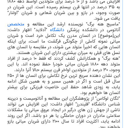
افزایش می باشد و از ۱۰ درصد برای متولدین اواسط دهه ۱۸۸۰
به ۳۵ درصد در انتها قرن بیستم رسیده است. این شریان در
صورت وجود، در بازو و بین شریان شعاعی و شریان "اولنار"
یافت می شود.
"ماسیج هنه برگ" نویسنده ارشد این مطالعه و
متخصص
آناتومی در دانشکده پزشکی
دانشگاه
"آدلاید" اظهار داشت:
این[موضوع] در انسان مدرن یک تکامل خرد است و شریان
میانی نمونه کاملی از چگونگی فرگشت ما است، برای اینکه
انسان هایی که اخیراً متولد می شوند، در مقایسه با انسان های
نسل های قبلی به میزان بیشتری دارای این شریان هستند.
"هنه برگ" و همکارانش کشف کردند که فقط ۱۰ درصد از افراد
متولد دهه ۱۸۸۰ شریان میانی خودرا حفظ نموده اند. با این
وجود، ۳۰ درصد از متولدین اواخر قرن بیستم حالا آنرا دارند.
این نشان دهنده سریع ترین نرخ تکاملی برای انسان ها از ۲۵۰
سال قبل است و اگر در همین مسیر و به همین شکل ادامه
یابد، به زودی شاهد حفظ این خاصیت فیزیکی برای بیشتر
انسان ها خواهیم بود.
"تگان لوکاس" از پژوهشگران این مطالعه و آناتومیست و دیرینه
شناس دانشگاه "فلیندرز" اظهار داشت: این افزایش می تواند
ناشی از جهش ژن های درگیر در ایجاد عروق میانی یا مشکلات
سلامتی مادران در دوران حاملگی یا هر دو باشد. اگر این روند
ادامه یابد، اکثریت افراد تا سال ۲۱۰۰ دارای شریان میانی بازو
خواهند بود.