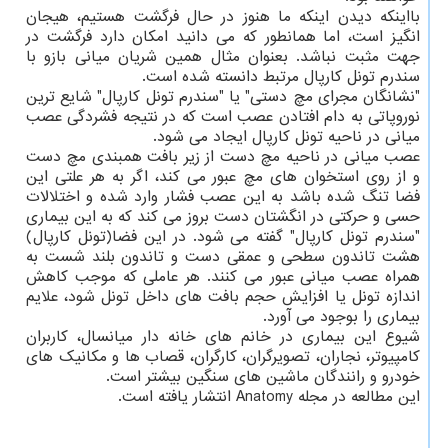
بااینکه دیدن اینکه ما هنوز در حال فرگشت هستیم، هیجان
انگیز است، اما همانطور که می دانید امکان دارد فرگشت در
جهت مثبت نباشد. بعنوان مثال همین شریان میانی بازو با
سندرم تونل کارپال مرتبط دانسته شده است.
"نشانگان مجرای مچ دستی" یا "سندرم تونل کارپال" شایع ترین
نوروپاتی به دام افتادن عصب است که در نتیجه فشردگی عصب
میانی در ناحیه تونل کارپال ایجاد می شود.
عصب میانی در ناحیه مچ دست از زیر بافت همبندی مچ دست
و از روی استخوان های مچ عبور می کند، اگر به هر علتی این
فضا تنگ شده باشد به این عصب فشار وارد شده و اختلالات
حسی و حرکتی در انگشتان دست بروز می کند که به این بیماری
"سندرم تونل کارپال" گفته می شود. در این فضا(تونل کارپال)
هشت تاندون سطحی و عمقی دست و تاندون بلند شست به
همراه عصب میانی عبور می کنند. هر عاملی که موجب کاهش
اندازه تونل یا افزایش حجم بافت های داخل تونل شود، علایم
بیماری را بوجود می آورد.
شیوع این بیماری در خانم های خانه دار میانسال، کاربران
کامپیوتر، نجاران، تصویرگران، کارگران، قصاب ها و مکانیک های
خودرو و رانندگان ماشین های سنگین بیشتر است.
این مطالعه در مجله Anatomy انتشار یافته است.