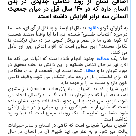
اضافی نشان از روند تكاملی جدیدی در بدن
انسان دارد كه در 140 سال قبل در میان جمعیت
انسانی سه برابر افزایش داشته است.
به گزارش گردو
دانلود
به نقل از ایسنا و به نقل از آی ای،
همه ما
در مورد "انتخاب طبیعی" شنیده ایم، اما آیا واقعاً معتقد هستیم
که گونه های ما در عصر و روزگار کنونی نیز در حال فرگشت یا
تکامل هستند؟ این سوالی است که افراد اندکی روی آن تأمل
می کنند.
حالا یک
مطالعه
جدید انجام شده است که اثبات می کند ما
الان نیز در حال تکامل هستیم و این دانش به لطف تحقیق در
مورد شریان بازو
محقق
شده است. این قسمت از بدن، هنگامی
که برای نخستین بار در رحم مادر تشکیل می شود، وظیفه تامین
خون بازو و دست ما را بر عهده دارد.
این شریان که به "شریان میانی"(median artery) نیز مشهور
است، بعد از آنکه دو شریان یا رگ دیگر در بزرگسالی ایجاد می
شود، ناپدید می شود. با این وجود، تحقیقات جدید نشان داده
است که خیلی از ما هم اکنون شریان میانی را در طول زندگی
خود حفظ می نماییم که یک رویداد مرموز است که قبلا وجود
نداشته است.
"شریان میانی" شریانی است که گاهی در انسان و سایر حیوانات
یافت می شود و به نظر می آید شیوع آن در انسان در حال