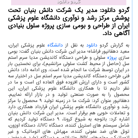
گردو دانلود: مدیر یك شركت دانش بنیان تحت
پوشش مركز رشد و نوآوری دانشگاه علوم پزشكی
ایران از طراحی و بومی سازی پروژه سلول بنیادی
آگاهی داد.
به گزارش گردو
دانلود
به نقل از
دانشگاه
علوم پزشکی ایران،
معید دهقانپور فراشاه؛ مدیر این شرکت دانش بنیان گفت: بومی
سازی
پروژه
سلولی و طراحی دستگاه کاندیشن مدیا سرم استم
سل (حاصل از محیط کشت سلولی مزانشیم)، برای نخستین بار
در ایران توسط شرکت ما انجام شده است. وی ادامه داد: دانش
فنی طراحی دستگاه کاندیشن مدیا سرم استم سل در اختیار سه
کشور است و دارای ارزش افزوده فوق العاده ای است و ما در
نظر داریم تا با همکاری دانشگاه علوم پزشکی ایران، این
محصول را به صورت صنعتی تولید و در بازار ارائه نماییم.
دهقانپور عنوان کرد: شرکت ما در زمینه تولید ۹ محصول با مرکز
رشد و نوآوری دانشگاه علوم پزشکی ایران قرارداد همکاری دارد
و تعاملات خوبی هم برقرار است. مدیر این شرکت دانش بنیان
اشاره کرد: باتوجه به شیوع کرونا، ۹ دستگاه تولید کردیم که
شامل سیستم های استریل کننده، دستگاه UVC، دستگاه اوزون،
تونل های ضد عفونی کننده، مهپاش های اتوماتیک و غیر
اتوماتیک، موتورهای NIV، ونتیلاتور و دستگاه تولید ضدعفونی