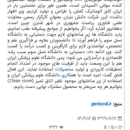
کننده مولتی اکسیدان است. همین طور برای نخستین بار در
ایران کاور اتوماتیک کفش را طراحی و تولید کردیم. وی اظهار
داشت: این شرکت دانش بنیان بعنوان کارگزار رسمی معاونت
علمی فناوری ریاست جمهوری در شهر شنزن چین است.
دهقانپور اشاره کرد: اگر بخواهیم از جوامع پیشرفته عقب نمانیم،
باید دانشگاه ها زیر ساختهای لازم جهت دستیابی به دانشگاه
نسل سوم را فراهم آورند تا دانشجویان علاوه بر فراگیری علم و
تخصص، توانمندی لازم برای کارآفرینی و کسب درآمد را کسب
کنند. وی ادامه داد: دستیابی به دانشگاه نسل سوم سبب رشد
اقتصادی و درآمدزایی می شود؛ پس دانشگاه علوم پزشکی ایران
هم با این وسعت باید از ظرفیت های موجود در امتداد انجام
تحقیقات کاربردی و تولید
محصولات
استفاده نماید. این فعال
فناور گفت: امید است با همکاری دانشگاه علوم پزشکی ایران و
استفاده از زیر ساختهای موجود نظیر اتاق تمیز (Clean room)
بتوانیم هر چه سریعتر به محصول مشترک نهایی دست یابیم.
منبع:
gerdoodl.ir
1399/07/17
13:19:16
1332
5
/
5.0