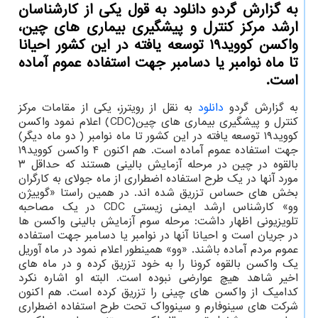
به گزارش گردو دانلود به قول یكی از كارشناسان
ارشد مركز كنترل و پیشگیری بیماری های چین،
واكسن كووید۱۹ توسعه یافته در این كشور احیانا
تا ماه نوامبر یا دسامبر جهت استفاده عموم آماده
است.
به گزارش گردو
دانلود
به نقل از رویترز، یکی از مقامات مرکز
کنترل و پیشگیری بیماری های چین(CDC) اعلام نمود واکسن
کووید۱۹ توسعه یافته در این کشور تا ماه نوامبر ( دو ماه دیگر)
جهت استفاده عموم آماده است. هم اکنون ۴ واکسن کووید۱۹
بالقوه در چین در مرحله آزمایش بالینی هستند که حداقل ۳
مورد آنها در یک طرح استفاده اضطراری از ماه جولای به کارگران
بخش های حساس تزریق شده اند. در همین راستا «گوییژن
وو» کارشناس ارشد ایمنی زیستی CDC در یک مصاحبه
تلویزیونی اظهار داشت: مرحله سوم آزمایش بالینی واکسن ها
در جریان است و احیانا آنها در نوامبر یا دسامبر جهت استفاده
عموم مردم آماده باشند. «وو» همینطور اعلام نمود در ماه آوریل
یک واکسن بالقوه کرونا را به خود تزریق کرده و در ماه های
اخیر شاهد هیچ عوارضی نبوده است. البته او اشاره نکرد
کدامیک از واکسن های چینی را تزریق کرده است. هم اکنون
شرکت های سینوفارم و سینوواک تحت طرح استفاده اضطراری