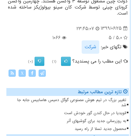
دولت چین مشغول توسعه ۳ واکسن هستند. چهارمین واکسن
کرونای چینی توسط شرکت کان سینو بیولوژیکز ساخته شده
است.
1399/06/25
23:45:07
1066
5
/
5.0
تگهای خبر:
شركت
این مطلب را می پسندید؟
(0)
(1)
X
تازه ترین مطالب مرتبط
تغییر بزرگ در تیم هوش مصنوعی گوگل دمیس هاسابیس جابه جا
شد
انویدیا در حال کندن گور خودش است
به روزرسانی جدید برای گوشیهای آنر
محصول جدید تسلا از راه رسید