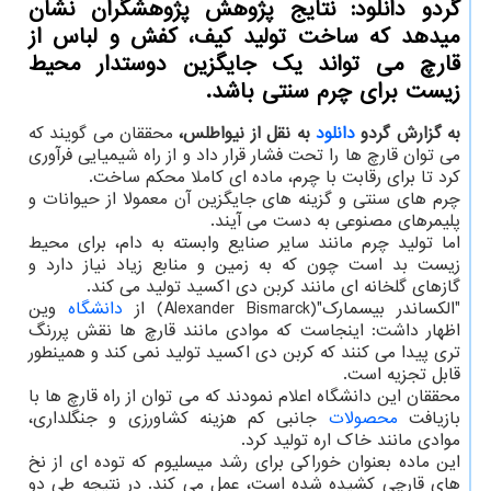
گردو دانلود: نتایج پژوهش پژوهشگران نشان
میدهد كه ساخت تولید كیف، كفش و لباس از
قارچ می تواند یك جایگزین دوستدار محیط
زیست برای چرم سنتی باشد.
به گزارش گردو
دانلود
به نقل از نیواطلس،
محققان می گویند که
می توان قارچ ها را تحت فشار قرار داد و از راه شیمیایی فرآوری
کرد تا برای رقابت با چرم، ماده ای کاملا محکم ساخت.
چرم های سنتی و گزینه های جایگزین آن معمولا از حیوانات و
پلیمرهای مصنوعی به دست می آیند.
اما تولید چرم مانند سایر صنایع وابسته به دام، برای محیط
زیست بد است چون که به زمین و منابع زیاد نیاز دارد و
گازهای گلخانه ای مانند کربن دی اکسید تولید می کند.
"الکساندر بیسمارک"(Alexander Bismarck) از
دانشگاه
وین
اظهار داشت: اینجاست که موادی مانند قارچ ها نقش پررنگ
تری پیدا می کنند که کربن دی اکسید تولید نمی کند و همینطور
قابل تجزیه است.
محققان این دانشگاه اعلام نمودند که می توان از راه قارچ ها با
بازیافت
محصولات
جانبی کم هزینه کشاورزی و جنگلداری،
موادی مانند خاک اره تولید کرد.
این ماده بعنوان خوراکی برای رشد میسلیوم که توده ای از نخ
های قارچی کشیده شده است، عمل می کند. در نتیجه طی دو