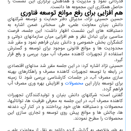
قدردانی نمود و مدیریت و هماهنگی برگزاری این نشست را
حاصل همکاری این مجموعه ها دانست.
هم افزایی برای رفع موانع توسعه فناوری
حسین حسینی نژاد، مدیرکل دفتر حمایت و توسعه شرکتهای
دانش بنیان معاونت علمی، طی سخنانی ضمن اشاره به
دستیافته های این نشست اظهار داشت: این جلسه، فرصت
مناسبی برای تبادل نظر و هم افزایی میان سازمانهای دولتی و
کنشگران بخش خصوصی و دانش بنیان فراهم نمود و مقرر شد
محدودیت ها و موانع قانونی موجود برای توسعه و گسترش
استفاده از تجهیزات کاهنده مصرف آب مورد بررسی و رفع قرار
گیرد.
حسینی نژاد اشاره کرد: در این جلسه مقرر شد مدلهای اقتصادی
در رابطه با توسعه تجهیزات کاهنده مصرف و راهکارهای بهینه
سازی مصرف آب، در جلسات کارشناسی بررسی شود تا زمینه
برای توسعه بازار این
محصولات
و افزایش بهره وری مصرف آب
فراهم گردد.
گفتنی است؛ شرکتهای دانش بنیان و تولیدکنندگان تجهیزات
کاهنده مصرف آب، در این جلسه به معرفی ظرفیت ها، توانائیها،
محصولات و دستیافته های خود پرداختند و در کنار آن، دغدغه
ها، چالش ها و موانع پیش روی توسعه و تجاری سازی این
محصولات را مطرح نمودند.
به طور خلاصه، به گزارش گردو دانلود به نقل از معاونت علمی،