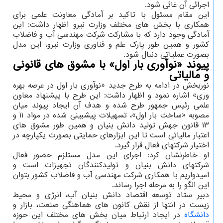
اجرائی آن غائی شود.
این مقام مسئول با تاکید بر آمادگی معاونت علمی برای
همکاری با بخش های مختلف وزارت نیرو اظهار داشت: این
آمادگی وجود دارد که با مشارکت شرکت مهندسی آب و فاضلاب
کشور و همین طور پارک علم و فناوری وزارت نیرو، این مدل
بصورت عملیاتی دنبال شود.
پیوند «نوآوری بار اول» با مشوق های قانونی
و مالیاتی
نوربخش در ادامه به طرح جدید «نوآوری بار اول در عرصه بهره
وری» اشاره نمود و اظهار داشت: این طرح با پیشنهاد معاون
علمی رئیس جمهور طرح شده و هدف آن ایجاد پیوند میان
مصوبه «ساخت بار اول»، تسهیلات پیشبینی شده در مواد ۱۱ و
۱۳ قانون جهش تولید دانش بنیان و همین طور مشوق های
اعتبار مالیاتی است تا این ابزارهای حمایتی بصورت یکپارچه در
اختیار شرکتهای فعال قرار گیرد.
او خاطرنشان کرد: اجرای این مدل مستلزم حضور فعال
شرکتهای دانش بنیان و تولیدکنندگان تجهیزات است و
امیدواریم با همکاری شرکت مهندسی آب و فاضلاب کشور بتوان
این الگو را به مرحله اجرا رساند.
دبیر ستاد توسعه اقتصاد دانش بنیان آب، انرژی و محیط
زیست در انتها از نقش کانون های هماهنگی صنعت، بازار و
دانشگاه
در ایجاد ارتباط میان بخش های مختلف این حوزه