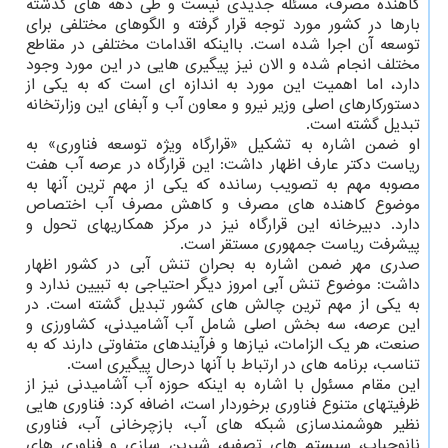
کاهنده مصرف، مسئله جدیدی نیست و طی دهه های گذشته
بارها در کشور مورد توجه قرار گرفته و الگوهای مختلفی برای
توسعه آن اجرا شده است. بااینکه اقدامات مختلفی در مقاطع
مختلف انجام شده و الان نیز پیگیری هایی در این مورد وجود
دارد، اما اهمیت این مورد به اندازه ای است که به یکی از
دستورکارهای اصلی وزیر نیرو و معاون آب و آبفای این وزارتخانه
تبدیل گشته است.
او ضمن اشاره به تشکیل «قرارگاه ویژه توسعه فناوری» به
ریاست دکتر عارف اظهار داشت: این قرارگاه در عرصه آب هفت
مصوبه مهم به تصویب رسانده که یکی از مهم ترین آنها به
موضوع کاهنده های مصرف و کاهش مصرف آب اختصاص
دارد. دبیرخانه این قرارگاه نیز در مرکز همکاریهای تحول و
پیشرفت ریاست جمهوری مستقر است.
صدری مهر ضمن اشاره به بحران تنش آبی در کشور اظهار
داشت: موضوع تنش آبی امروز دیگر احتیاجی به تبیین ندارد و
به یکی از مهم ترین چالش های کشور تبدیل گشته است. در
این عرصه، سه بخش اصلی شامل آب آشامیدنی، کشاورزی و
صنعت، هر یک الزامات، نیازها و فرآیندهای متفاوتی دارند که به
تناسب، برنامه های در ارتباط با آنها درحال پیگیری است.
این مقام مسئول با اشاره به اینکه حوزه آب آشامیدنی نیز از
ظرفیتهای متنوع فناوری برخوردار است، اضافه کرد: فناوری هایی
نظیر هوشمندسازی شبکه های آب، بازچرخانی آب، فناوری
نانوحباب، سیستم های تصفیه، شیرین سازی و فناوری های