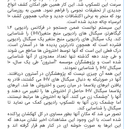
سرعت این تلسکوپ شد. این کار همین طور امکان کشف انواع
جدیدی از تحقیقات نجومی را فراهم نمود. همین به روزرسانی
بود که منجر به برخی اکتشافات جدید و جالب همچون کشف ۱۰
ابرسیاه چاله جدید شده است.
این سیستم توانست ضمن جستجو در فرکانس رادیویی ۱.۴
گیگاهرتز، سیگنال های رادیویی منبع متغیر(IHV) را شناسایی
کند. یک سیگنال های رادیویی منبع متغیر یک سیگنال رادیویی
فشرده است که همچون نادرترین پدیده ها در آسمان است.
درک فعلی این است که آنها توسط اختروش ها ساطع می شوند
و طی چند دهه گذشته تنها تعداد معدودی از آنها شناسایی
شده است و پژوهشگران موسسه "آسترون" طی یک سال، ۱۰
سیگنال IHV را شناسایی نمودند.
این همه آن چیزی نیست که پژوهشگران در آسترون دریافتند.
آنها در صورتیکه به دنبال سیگنال های IHV می گشتند، قادر به
یافتن ابرهای پلاسما در میان زمین و اختروش ها شد. ابرهای
پلاسما سیگنال IHV حاصل از اختروش ها را تغییر می دهند و
آنها را "چشمک زن می کنند. آنها به اختروش ها مرتبط نیستند،
اما چشمک زدن آنها به تلسکوپ رادیویی کمک می نماید تا
سیگنال را شناسایی کند.
تصور می شد که مکان آنها بطور مساوی در کل کهکشان پراکنده
شده است، با این وجود این مشاهدات اخیر نشان میدهد که
این ابرها به صورت خوشه ای در کنار هم قرار گرفته اند و