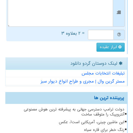
= ۲ بعلاوه ۳
ابراز عقیده
لینک دوستان گردو دانلود
تبلیغات انتخابات مجلس
مستر گرین وال | مجری و طراح انواع دیوار سبز
پربیننده ترین ها
دولت ترامپ دسترسی جهانی به پیشرفته ترین هوش مصنوعی
آنتروپیک را متوقف ساخت
این ماشین چینی، آمریکایی است!، عکس
زنگ خطر برای قاره سیاه