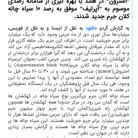
ˮآسترونˮ در هلند با بهره گیری از سامانه رصدی
موسوم به ˮآپرتیفˮ موفق به رصد 10 سیاه چاله
كلان جرم جدید شدند.
به گزارش گردو
دانلود
به نقل از ایسنا و به نقل از فوربس،
میلیاردها سال نوری دور از ما، جرمی وجود دارد که یک میلیارد
برابر جرم خورشید است. در اطراف این جرم یک حلقه گازی قرار
دارد که مقدار غیرقابل وصفی اشعه الکترومغناطیسی آزاد می کند
و به آن یک درخشندگی می دهد که آنرا هزاران برابر درخشان تر
از کهکشان راه شیری می کند. چنین جرمی اغلب بعنوان ابرسیاه
چاله یا سیاه چاله کلان جرم(supermassive black hole) یا
اختروش(quasar) شناخته می شوند و در ۳۰ تا ۴۰ سال قبل ما
فقط توانسته ایم تعداد معدودی از آنها را پیدا نماییم. با این
وجود، طی یک سال قبل پژوهشگران در یک ایستگاه تحقیقاتی
در هلند، ۱۰ مورد جدید از آنها را کشف کرده اند.
سیاه چاله کلان جرم بزرگترین نوع سیاه چاله در کهکشان ها
است که گمان می رود در مرکز حدودا همه کهکشان ها همچون
کهکشان راه شیری(کمان ای* با جرم چهار میلیون جرم
خورشیدی) نیز یافت شود که دارای جرمی معادل صدها هزار تا
چندین میلیارد برابر جرم خورشید هستند. این سیاه چاله ها پر
جرم ترین نوع سیاه چاله ها هستند و گرانش بسیار زیادی
دارند که در جهان بی نظیر است.