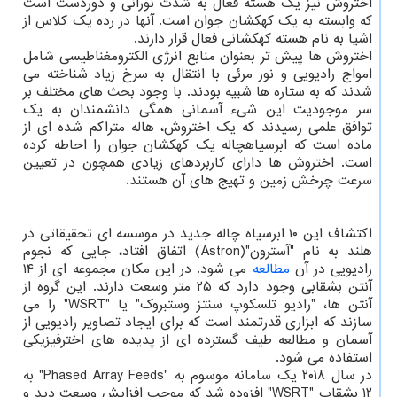
اختروش نیز یک هسته فعال به شدت نورانی و دوردست است
که وابسته به یک کهکشان جوان است. آنها در رده یک کلاس از
اشیا به نام هسته کهکشانی فعال قرار دارند.
اختروش ها پیش تر بعنوان منابع انرژی الکترومغناطیسی شامل
امواج رادیویی و نور مرئی با انتقال به سرخ زیاد شناخته می
شدند که به ستاره ها شبیه بودند. با وجود بحث های مختلف بر
سر موجودیت این شیء آسمانی همگی دانشمندان به یک
توافق علمی رسیدند که یک اختروش، هاله متراکم شده ای از
ماده است که ابرسیاهچاله یک کهکشان جوان را احاطه کرده
است. اختروش ها دارای کاربردهای زیادی همچون در تعیین
سرعت چرخش زمین و تهیج های آن هستند.
اکتشاف این ۱۰ ابرسیاه چاله جدید در موسسه ای تحقیقاتی در
هلند به نام "آسترون"(Astron) اتفاق افتاد، جایی که نجوم
رادیویی در آن
مطالعه
می شود. در این مکان مجموعه ای از ۱۴
آنتن بشقابی وجود دارد که ۲۵ متر وسعت دارند. این گروه از
آنتن ها، "رادیو تلسکوپ سنتز وستبروک" یا "WSRT" را می
سازند که ابزاری قدرتمند است که برای ایجاد تصاویر رادیویی از
آسمان و مطالعه طیف گسترده ای از پدیده های اخترفیزیکی
استفاده می شود.
در سال ۲۰۱۸ یک سامانه موسوم به "Phased Array Feeds" به
۱۲ بشقاب "WSRT" افزوده شد که موجب افزایش وسعت دید و