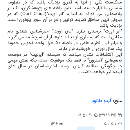
ممکنست یکی از آنها به قدری نزدیک باشد که در منظومه
شمسی ما قرار داشته باشد. طبق یافته های پژوهشگران، یک ابر
پلاسمایی می تواند به اندازه "ابر اورت"(Oort Cloud) که در
بیرونی ترین مناطق کمربند کوئیپر واقع در آن سوی پلوتون است،
نزدیک باشد.
"ابر اورت" برمبنای نظریه "یان اورت" اخترشناس هلندی نام
مکانی است که بسیاری از دنباله دارها از آن سرچشمه می گیرند
و برابر این نظریه علمی در فاصله ۵۰ هزار واحد نجومی حدودا
یک سال نوری از خورشید قرار دارد.
این اکتشافات نشان میدهد که سیستم "آپرتیف" در موسسه
تحقیقاتی "آسترون" نه فقط یک موفقیت است، بلکه نقش مهمی
در چگونگی مطالعه کیهان توسط اخترشناسان در سال های
آینده نیز خواهد داشت.
منبع:
گردو دانلود
1399/06/11
09:50:40
1416
5
/
5.0