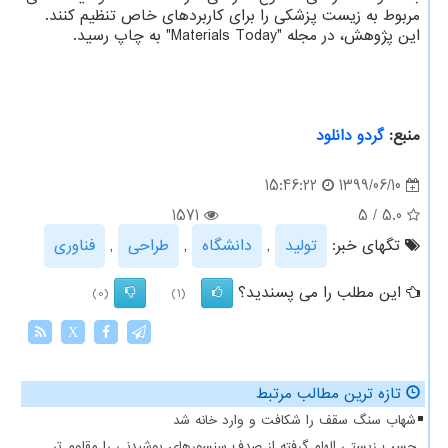
مربوط به زیست پزشکی را برای کاربردهای خاص تنظیم کنند.
این پژوهش، در مجله "Materials Today" به چاپ رسید.
منبع:
گردو دانلود
1399/06/10
15:46:22
1571
5
/
5.0
تگهای خبر:
تولید
,
دانشگاه
,
طراحی
,
فناوری
این مطلب را می پسندید؟
(0)
(1)
X
تازه ترین مطالب مرتبط
شهاب سنگ سقف را شکافت و وارد خانه شد
چسب زیستی الهام گرفته از صدف سنسورهای پوشیدنی را مقاوم تر