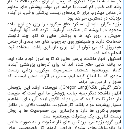
در مقایسه با مواد دیگری که پیش تر برای تکثیر بافت به کار
رفته اند، خیلی کم است. با عرضه این مواد، پوشش های مقاوم
در مقابل میکروب برای کاربردهای زیست پزشکی و فنی، در آینده
نزدیک در دسترس خواهد بود.
پژوهشگران تابحال عملکرد دفع میکروب را روی دو نوع ماده
موجود در ابریشم تار عنکبوت آزمایش کرده اند. آنها آزمایش
خویش را روی لایه ها و پوشش هایی که تنها چند نانومتر
ضخامت دارند و همینطور روی چارچوب های سه بعدی از جنس
هیدروژل که می توان از آنها برای بازسازی بافت استفاده کرد،
انجام داده اند.
اسکیبل اظهار داشت: بررسی هایی که تا به امروز انجام داده ایم،
به یافته هایی ختم شده اند که برای کارهای پژوهشی آینده،
کاملا غیرمنتظره هستند. خصوصیت میکروب زدایی زیست
موادی که ما ابداع کرده ایم، مبتنی بر اثرات سمی نیستند که
سلول را از بین می برند.
دکتر "گریگور لنگ"(Gregor Lang)، نویسنده ارشد این پژوهش
اظهار داشت: دیگر جنبه جالب پژوهش ما این است که طبیعت
بار دیگر ثابت کرده که می تواند الگوی ایده آلی برای مفاهیم
بسیار پیشرفته مواد باشد. تار عنکبوت، مقاومت بالایی در مقابل
هجوم باکتری ها دارد و بازسازی این خصوصیت ها با روش
زیست فناوری، یک پیشرفت غیرمنتظره است.
این گروه پژوهشی، پروتئین های تار عنکبوت را به صورت خاص
با نانوساختارهای متنوع طراحی کردند تا خصوصیت های