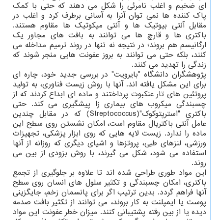
ای ضخیم و اغلب نامرئی را شکل می دهند که حتی با کمک
پاک کننده ها نمی توان آنرا به آسانی برطرف کرد و اغلب در
مقابل آنتی بیوتیک ها و آنتی میکوتیک ها مقاوم هستند.
باکتری ها و قارچ ها می توانند به بافت های مجاور یک
ارگانیسم هم بروند؛ در نتیجه نه تنها در روند ترمیم مداخله می
کنند، بلکه حتی می توانند به بروز عفونت هایی منجر شوند که
زندگی را تهدید می کنند.
پژوهشگران دانشگاه "بایرویت" در بررسی جدید خود، چاره ای
برای این مشکل یافته اند. آنها با روش زیست فناوری، به تولید
پروتئین های تار عنکبوت پرداختند و ماده ای ابداع کردند که از
چسبندگی میکروب های بیماری زا پیشگیری می کند. حتی
باکتری "استرپتوکوک"(Streptococcus) که در مقابل چندین
عامل آنتی باکتریال مقاوم است، امکان نشستن روی سطح این
ماده را ندارد. زیست لایه هایی که روی ابزار پزشکی، تجهیزات
ورزشی، لنزهای طبی، پروتزها و اشیای دیگری که روزانه از آنها
استفاده می شود، شکل می گیرند، با روش بزودی از بین می
روند.
این مواد طوری طراحی شده اند تا علاوه بر جلوگیری از تجمع
باکتری، امکان چسبندگی و تکثیر سلول های انسان روی سطح
آنها فراهم گردد. بدین ترتیب اگر برای پانسمان زخم، جایگزینی
پوست یا ایمپلنت به کار بروند، می توانند از تکثیر بافت صدمه
دیده یا از بین رفته پشتیبانی کنند. میزان خطر عفونت این مواد