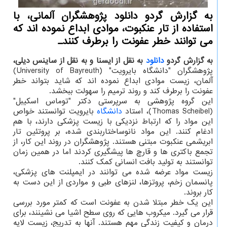
به گزارش گردو دانلود پژوهشگران آلمانی، با
استفاده از تار عنكبوت، موادی ابداع نموده اند كه
می توانند خطر عفونت را برطرف كنندـ
به گزارش گردو
دانلود
به نقل از ایسنا و به نقل از ساینس دیلی،
پژوهشگران "دانشگاه بایرویت" (University of Bayreuth)
آلمان، زیست موادی ابداع نموده اند که شاید بتواند خطر
عفونت را برطرف کند و روند ترمیم را سهولت ببخشد.
این گروه پژوهشی به سرپرستی دکتر "توماس اسکیبل"
(Thomas Scheibel)، استاد
دانشگاه
بایرویت توانستند خواص
این مواد را که ارتباط نزدیکی با زیست پزشکی دارند، با هم
ادغام کنند. این مواد نانوساختاربندی شده، بر پروتئین تار
ابریشمی عنکبوت مبتنی هستند. پژوهشگران در روند این کار، از
تجمع باکتری ها و قارچ ها پیشگیری کردند اما در همین زمان
توانستند به تولید بافت انسانی کمک کنند.
زیست مواد عرضه شده می توانند در ایمپلنت های پزشکی،
پانسمان زخم، پروتزها، لنزهای طبی و مواردی از این دست به
کار بروند.
این یک خطر مبتلا شدن به عفونت است که کمتر مورد بررسی
قرار می گیرد. میکروب هایی که روی سطح اشیا می نشینند، برای
درمان و کیفیت زندگی مهم هستند. آنها به تدریج، زیست لایه