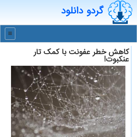
گردو دانلود
منو
كاهش خطر عفونت با كمك تار
عنكبوت!