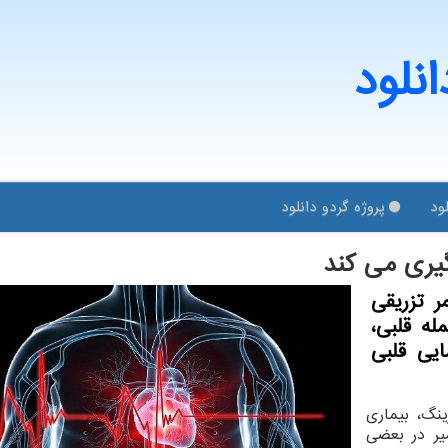
انلود
ود
پروژه گردو دانلود
گیری می کند
ر تزریقی
له قلبی،
ایی قلبی
ینگ، بیماری
یر در بعضی