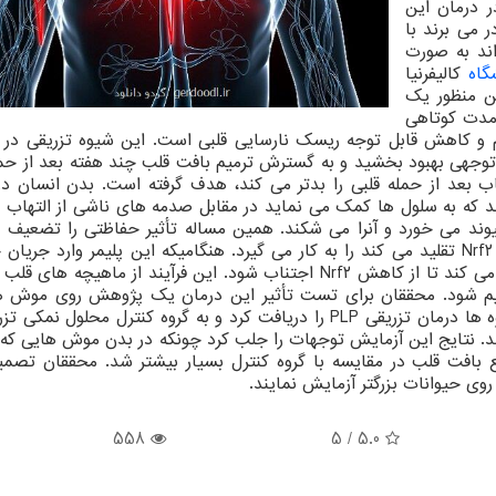
 درمان این
ر می برند با
اند به صورت
گاه
کالیفرنیا
ن منظور یک
 مدت کوتاهی
م و کاهش قابل توجه ریسک نارسایی قلبی است. این شیوه تزریقی در 
ل توجهی بهبود بخشید و به گسترش ترمیم بافت قلب چند هفته بعد از حم
ب بعد از حمله قلبی را بدتر می کند، هدف گرفته است. بدن انسان در
ئین به نام Ndf۲ را فعال می کند که به سلول ها کمک می نماید در مقابل صدمه های ناشی از الته
. اما یک پروتئین ثانویه به نام KEAP۱ به Nrf۲ پیوند می خورد و آنرا می شکند. همین مساله تأثیر حفاظتی را تض
درمان تزریقی یک پروتئین مشابه پلیمر یا PLP که از Nrf۲ تقلید می کند را به کار می گیرد. هنگامیکه این پلیمر وارد
شود به جستجوی KEAP۱ می رود و با آن پیوند برقرار می کند تا از کاهش Nrf۲ اجتناب شود. این فرآیند از ماه
میم شود. محققان برای تست تأثیر این درمان یک پژوهش روی موش ه
گرفتار حمله قلبی شده بودند، انجام دادند. یکی از گروه ها درمان تزریقی PLP را دریافت کرد و به گروه کنترل محل
د. نتایج این آزمایش توجهات را جلب کرد چونکه در بدن موش هایی که ب
بافت قلب در مقایسه با گروه کنترل بسیار بیشتر شد. محققان تصمیم
 روی حیوانات بزرگتر آزمایش نمایند.
558
5
/
5.0