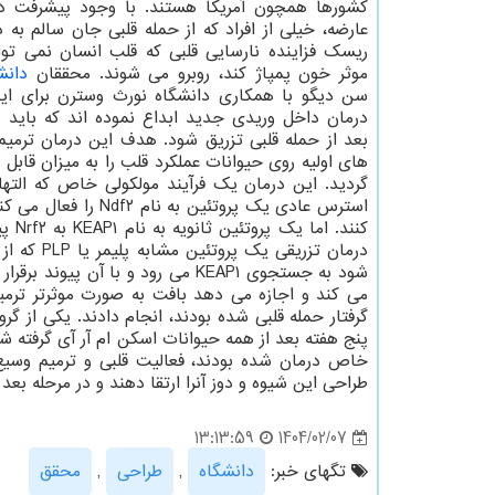
کشورها همچون آمریکا هستند. با وجود پیشرفت در
عارضه، خیلی از افراد که از حمله قلبی جان سالم به د
ریسک فزاینده نارسایی قلبی که قلب انسان نمی تو
موثر خون پمپاژ کند، روبرو می شوند. محققان
دانش
سن دیگو با همکاری دانشگاه نورث وسترن برای ای
درمان داخل وریدی جدید ابداع نموده اند که باید
بعد از حمله قلبی تزریق شود. هدف این درمان ترمی
های اولیه روی حیوانات عملکرد قلب را به میزان قاب
گردید. این درمان یک فرآیند مولکولی خاص که التها
استرس عادی یک پروت
کنند
می کند و اجازه می دهد بافت به صورت موثرتر تر
پنج هفته بعد از همه حیوانات اسکن ام آر آی گرفته ش
خاص درمان شده بودند، فعالیت قلبی و ترمیم وسیع 
طراحی این شیوه و دوز آنرا ارتقا دهند و در مرحله بعد
1404/02/07
13:13:59
تگهای خبر:
دانشگاه
,
طراحی
,
محقق