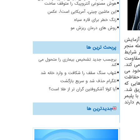
هوش مصنوعی آنتروپیک را متوقف ساخت
این ماشین چینی، آمریکایی است!، عکس
زنگ خطر برای قاره سیاه
روش های درمان ریزش مو
آزمایش
له منجر
پربحث ترین ها
 شرایط
اب مقاومت
برچسب جدید تشخیص بیماری را متحول می
عیف می کند.
کند
 جریان خود می
شهاب سنگ سقف را شکافت و وارد خانه شد
یچه های قلب حفاظت
تلگرام حذف شد و سریع بازگشت
ایی که
ول نمکی تزریق شد.
آیا کولا آشکروفتین گران تر از طلا است؟
ا پلیمر
 دارند
جدیدترین ها