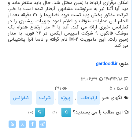
امکان برقراری ارتباط با زمین مختل شد. حال باید منتظر ماند و
دید آیا آتنا نیز به سرنوشت مشابهی گرفتار شده است یا خیر.
شرکت مذکور پخش وب کست فرود فضاپیما را ۳۰ دقیقه بعد از
انجام این عملیات متوقف و اعلام نمود جزییات بیشتری را در
کنفرانس خبری ارائه می کند. آتنا با ۴ متر ارتفاع همراه یک
موشک فالکون ۹ شرکت اسپیس ایکس در ۲۶ فوریه به مدار
زمین رفت. این ماموریت IM-2 نام گرفته و ناسا آنرا پشتیبانی
می کند.
منبع:
gerdoodl.ir
1403/12/18
13:06:39
491
5
/
5.0
تگهای خبر:
ارتباطات
,
پروژه
,
شركت
,
كنفرانس
این مطلب را می پسندید؟
(0)
(1)
X