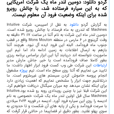
گردو دانلود: دومین لندر ماه یک شرکت آمریکایی
که به این سیاره فرستاده شد، با چالش روبرو
شده برای اینکه وضعیت فرود آن معلوم نیست.
به گزارش گردو
دانلود
به نقل از اسپیس، شرکت Intuitive
Machines که لندری به ماه فرستاد با چالش روبرو شده است.
دومین لندر ماه این شرکت به نام آتنا در ساعت ۱۷: ۳۱ دقیقه به
وقت گرینوچ در ۶ مارس در منطقه Mons Mouton واقع در قطب
جنوب ماه فرودآمد. البته این فرود ایده آل نبود. هرچند آتنا
بازهم به ارسال اطلاعات به زمین ادامه داد اما تیم این
ماموریت نتوانسته اند دریابند آیا این ابزار براساس برنامه ریزی
بطور کاملا صاف فرودآمده است یا خیر. جاش مارش مدیر
ارتباطات
این شرکت طی وب کست فرود ابزار اظهار داشت: ما
تایید می نماییم که آتنا روی سطح ماه است. تیم
پروژه
مشغول
انجام پروسه خاموش کردن سیستم های غیرملزوم است. ما
درتلاشیم جهت ابزار را مشخص نماییم که اهمیت زیادی دارد
برای اینکه نشان میدهد چه میزان سیگنال دریافت خواهیم کرد.
این شرکت قبلا نیز با چنین رویدادی روبه رو شده بود.Intuitive
Machines سال قبل اولین لندر ماه یک شرکت خصوصی به نام
ادیسه را روی این سیاره فرود آورد. ادیسه در فوریه ۲۰۲۴ میلادی
با سرعت فرودآمد و یکی از پایه های آن شکست و تا حدودی به
سوی پهلو غلتید. بطور دقیق تر فضاپیما در حالتی قرار گرفت که