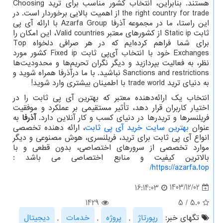
هستند. بنابراین، انتخاب کشور مناسب برای ترید
Choosing
the right country for trade
از اهمیت بالایی برخوردار است. در
این راستا، ما در مجموعه آذرفا
Azarfa Group
با ارائه آی‌ پی
ثابت
Static ip
از کشورهای معتبر
Valid countries
، این امکان را
برای شما فراهم کرده‌ایم که در هر صرافی دلخواه
Top
Exchanges
خود با انتخاب آی‌پی ثابت
Fixed ip
کشور مورد
نظر، به فعالیت بپردازید و دیگر نگران تحریم‌ها و محدودیت‌ها
Sanctions and restrictions
نباشید. با ما درآذرفا همراه شوید و
به دنیای ترید
trade world
با اطمینان بیشتری وارد شوید!
انتخاب یک ارائه‌دهنده معتبر که بهترین آی پی ثابت را در
اختیار کاربران قرار دهد، تأثیر مستقیمی بر عملکرد و موفقیت
فریلنسرها و تریدرها در دنیای کسب و کار آنلاین دارد.
آذرفا
به
عنوان
بهترین سایت خرید آی پی ثابت
، ارائه دهنده تخصصی
انواع آی پی ثابت برای ترید، فریلنسری، هوش مصنوعی و دیگر
موارد تخصصی از سرورهای اختصاصی، بدون قطعی و با
بالاترین کیفیت و منابع اختصاصی می باشد :
/
https://azarfa.top
1403/12/02
16:14:03
1429
5
/
5.0
تگهای خبر:
رپورتاژ
,
پروژه
,
خدمات
,
دیجیتال