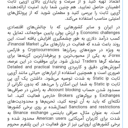
اعتماد تهیه کنید و از سرعت و پایداری بالای آی‌پی ثابت
اطمینان حاصل نمایید. هم چنین شما باید امنیت ارائه‌دهنده
آی‌پی ثابت را بررسی کنید و مطمئن شوید که از پروتکل‌های
امنیتی مناسب استفاده می‌کند.
در ایران و سایر کشورهایی که با چالش‌های اقتصادی
Economic challenges
و ارزش پولی پایین مواجه‌اند، تمایل به
کسب درآمد دلاری به طور چشمگیری افزایش یافته است. این
روند باعث شده که فعالیت در بازارهای مالی
Financial Market
،
به ویژه در حوزه‌های رمزارزها
Cryptocurrencies
و فارکس
Forex
، به یکی از محبوب‌ترین و پرطرفدارترین گزینه‌ها برای
معامله گرها
Traders
تبدیل شود. برای موفقیت در این عرصه،
آموزش‌های دقیق و کاربردی
Detailed and practical training
ضروری است و همچنین استفاده از ابزارهای حیاتی مانند آی‌پی
ثابت
Static ip
به شدت توصیه می‌شود. داشتن یک آی پی
ثابت
Static ip
به شما این امکان را می‌دهد که بدون نگرانی از
مسدود شدن حساب
Account blocking
، به راحتی در صرافی‌ها
Exchanges
و بروکرهای
Brokers
خارجی فعالیت کنید. اما
نکته‌ای که باید به آن توجه کنید، تحریم‌ها و محدودیت‌های
Sanctions and restrictions
اعمال‌شده بر روی برخی کشورها
است. به عنوان مثال، صرافی بایننس
Binance exchange
به
شدت برای کاربران آمریکایی
American users
محدود شده و
برخی کشورهای اروپایی نیز از حق فعالیت در این پلتفرم محروم