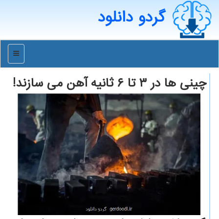
گردو دانلود
منو
چینی ها در ۳ تا ۶ ثانیه آهن می سازند!