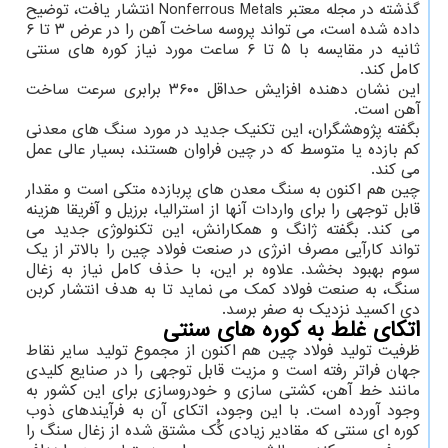
گذشته در مجله معتبر Nonferrous Metals انتشار یافت، توضیح
داده شده است، می تواند پروسه ساخت آهن را در عرض ۳ تا ۶
ثانیه در مقایسه با ۵ تا ۶ ساعت مورد نیاز کوره های سنتی
کامل کند.
این نشان دهنده افزایش حداقل ۳۶۰۰ برابری سرعت ساخت
آهن است.
بگفته پژوهشگران، این تکنیک جدید در مورد سنگ های معدنی
کم بازده یا متوسط ​​که در چین فراوان هستند، بسیار عالی عمل
می کند.
چین هم اکنون به سنگ معدن های پربازده متکی است و مقدار
قابل توجهی را برای واردات آنها از استرالیا، برزیل و آفریقا هزینه
می کند. بگفته ژانگ و همکارانش، این تکنولوژی جدید می
تواند کارآیی مصرف انرژی در صنعت فولاد چین را بالاتر از یک
سوم بهبود بخشد. علاوه بر این، با حذف کامل نیاز به زغال
سنگ، به صنعت فولاد کمک می نماید تا به هدف انتشار کربن
دی اکسید نزدیک به صفر برسد.
اتکای غلط به کوره های سنتی
ظرفیت تولید فولاد چین هم اکنون از مجموع تولید سایر نقاط
جهان فراتر رفته است و مزیت قابل توجهی را در صنایع کلیدی
مانند خط آهن، کشتی سازی و خودروسازی برای این کشور به
وجود آورده است. با این وجود، اتکای آن به فرآیندهای ذوب
کوره ای سنتی که مقادیر زیادی کَُک مشتق شده از زغال سنگ را