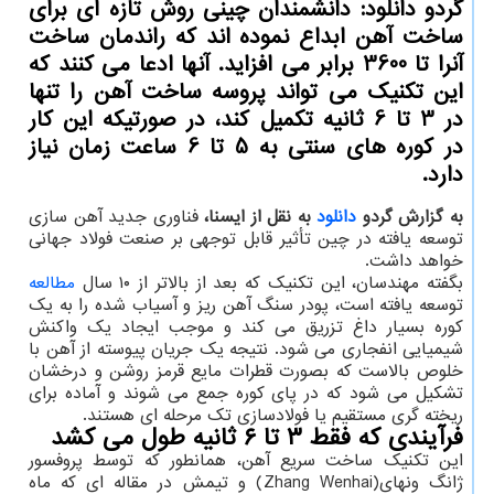
گردو دانلود: دانشمندان چینی روش تازه ای برای
ساخت آهن ابداع نموده اند که راندمان ساخت
آنرا تا 3600 برابر می افزاید. آنها ادعا می کنند که
این تکنیک می تواند پروسه ساخت آهن را تنها
در 3 تا 6 ثانیه تکمیل کند، در صورتیکه این کار
در کوره های سنتی به 5 تا 6 ساعت زمان نیاز
دارد.
به گزارش گردو
دانلود
به نقل از ایسنا،
فناوری جدید آهن سازی
توسعه یافته در چین تأثیر قابل توجهی بر صنعت فولاد جهانی
خواهد داشت.
بگفته مهندسان، این تکنیک که بعد از بالاتر از ۱۰ سال
مطالعه
توسعه یافته است، پودر سنگ آهن ریز و آسیاب شده را به یک
کوره بسیار داغ تزریق می کند و موجب ایجاد یک واکنش
شیمیایی انفجاری می شود. نتیجه یک جریان پیوسته از آهن با
خلوص بالاست که بصورت قطرات مایع قرمز روشن و درخشان
تشکیل می شود که در پای کوره جمع می شوند و آماده برای
ریخته گری مستقیم یا فولادسازی تک مرحله ای هستند.
فرآیندی که فقط ۳ تا ۶ ثانیه طول می کشد
این تکنیک ساخت سریع آهن، همانطور که توسط پروفسور
ژانگ ونهای(Zhang Wenhai) و تیمش در مقاله ای که ماه