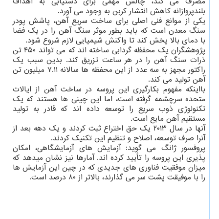
مصرف می کند، چالش مهمی برای دستیابی به اهداف
بلندپروازانه کاهش انتشار کربن به وجود می آورد.
یکی از موانع فنی اصلی برای ساخت سریع آهن، پاشش پودر
سنگ معدن است که باید بطور موثر سنگ آهن را در یک فضا
با دمای بالا پخش کند تا واکنش شیمیایی لازم شروع شود.
پژوهشگران یک محفظه گردابی ساخته اند که می تواند ۴۵۰ تن
ذرات سنگ آهن را در هر ساعت تزریق کند. بدین سبب یک
راکتور مجهز به سه عدد از این محفظه ها سالانه ۷.۱۱ میلیون تن
آهن تولید می کند.
بااینکه مفهوم بکارگیری این پروسه در ساخت آهن از ایالات
متحده سرچشمه گرفته است، اما این چینی ها هستند که یک
تکنولوژی ذوب سریع را توسعه داده اند که قادر به تولید
مستقیم آهن مایع است.
آنها در سال ۲۰۱۳ یک حق اختراع ثبت کردند و یک دهه بعد از
آنرا صرف توسعه، اصلاح و تنظیم این تکنیک کردند.
پروفسور ژانگ می گوید: آزمایش های آزمایشگاهی، امکان
پذیری این پروسه را تأیید کرده اند. آمارها نیز نشان میدهد که
میزان موفقیت فناوری های جدیدی که در چین این آزمایش ها
را با موفیقت پشت سر می گذارند، بالاتر از ۸۰ درصد است.