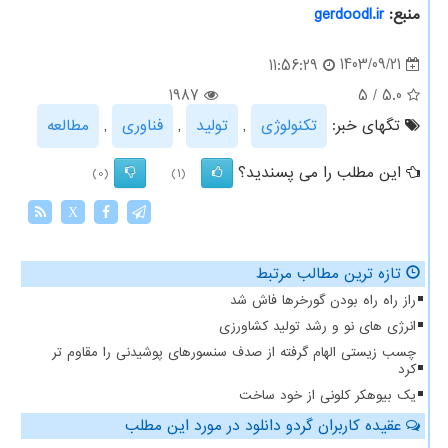
منبع:
gerdoodl.ir
1403/09/21
11:56:29
1987
5
/
5.0
تگهای خبر:
تكنولوژی
,
تولید
,
فناوری
,
مطالعه
این مطلب را می پسندید؟
(0)
(1)
X
تازه ترین مطالب مرتبط
راز راه راه بودن گورخرها فاش شد
انرژی های نو و رشد تولید کشاورزی
چسب زیستی الهام گرفته از صدف سنسورهای پوشیدنی را مقاوم تر
کرد
یک بیوهکر کلونی از خود ساخت
عقیده کاربران گردو دانلود در مورد این مطلب