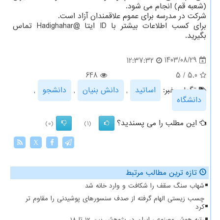
(شعبه قم) انجام می شود.
شرکت در مدرسه برای عموم علاقمندان آزاد است.
برای کسب اطلاعات بیشتر با ID ایتا @Hadighahar تماس
بگیرید.
1403/08/29
12:37:32
648
5
/
5.0
تگهای خبر:
اساتید
,
دانش بنیان
,
دانشجو
,
دانشگاه
این مطلب را می پسندید؟
(0)
(1)
X
تازه ترین مطالب مرتبط
شهاب سنگ سقف را شکافت و وارد خانه شد
چسب زیستی الهام گرفته از صدف سنسورهای پوشیدنی را مقاوم تر
کرد
رتبه هوش مصنوعی ایران در پژوهش بین 12 تا 18