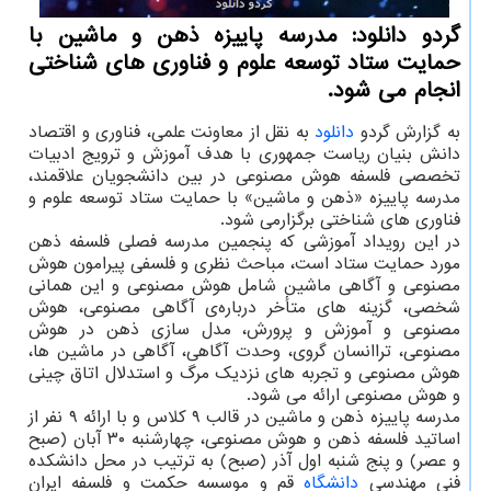
گردو دانلود: مدرسه پاییزه ذهن و ماشین با
حمایت ستاد توسعه علوم و فناوری های شناختی
انجام می شود.
به گزارش گردو
دانلود
به نقل از معاونت علمی، فناوری و اقتصاد
دانش بنیان ریاست جمهوری با هدف آموزش و ترویج ادبیات
تخصصی فلسفه هوش مصنوعی در بین دانشجویان علاقمند،
مدرسه پاییزه «ذهن و ماشین» با حمایت ستاد توسعه علوم و
فناوری های شناختی برگزارمی شود.
در این رویداد آموزشی که پنجمین مدرسه فصلی فلسفه ذهن
مورد حمایت ستاد است، مباحث نظری و فلسفی پیرامون هوش
مصنوعی و آگاهی ماشین شامل هوش مصنوعی و این همانی
شخصی، گزینه های متأخر درباره‌ی آگاهی مصنوعی، هوش
مصنوعی و آموزش و پرورش، مدل سازی ذهن در هوش
مصنوعی، تراانسان گروی، وحدت آگاهی، آگاهی در ماشین ها،
هوش مصنوعی و تجربه های نزدیک مرگ و استدلال اتاق چینی
و هوش مصنوعی ارائه می شود.
مدرسه پاییزه ذهن و ماشین در قالب ۹ کلاس و با ارائه ۹ نفر از
اساتید فلسفه ذهن و هوش مصنوعی، چهارشنبه ۳۰ آبان (صبح
و عصر) و پنج شنبه اول آذر (صبح) به ترتیب در محل دانشکده
فنی مهندسی
دانشگاه
قم و موسسه حکمت و فلسفه ایران